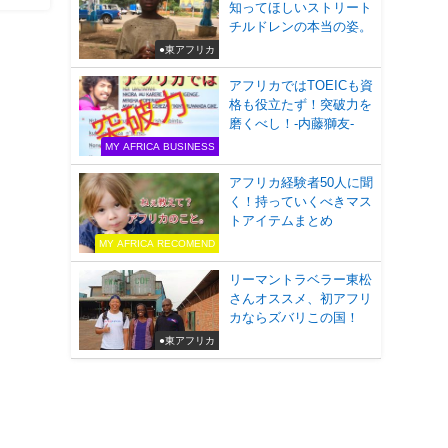
知ってほしいストリート
チルドレンの本当の姿。
●東アフリカ
アフリカではTOEICも資
格も役立たず！突破力を
磨くべし！-内藤獅友-
MY AFRICA BUSINESS
アフリカ経験者50人に聞
く！持っていくべきマス
トアイテムまとめ
MY AFRICA RECOMEND
リーマントラベラー東松
さんオススメ、初アフリ
カならズバリこの国！
●東アフリカ