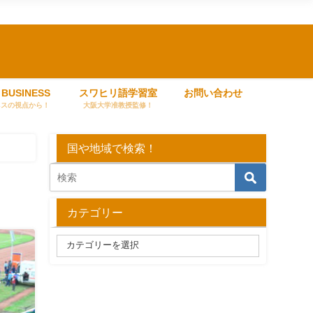
 BUSINESS
スワヒリ語学習室
お問い合わせ
ネスの視点から！
大阪大学准教授監修！
国や地域で検索！
カテゴリー