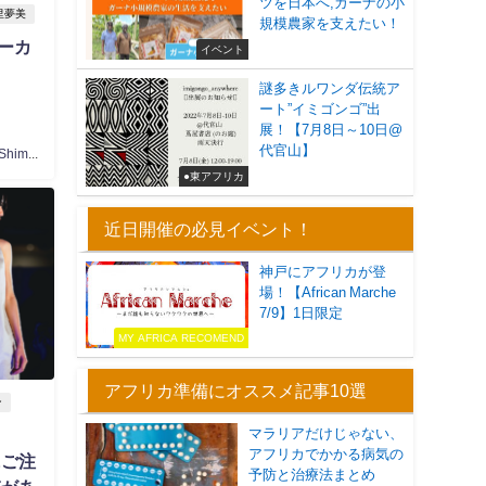
ツを日本へ,ガーナの小
里夢美
規模農家を支えたい！
ーカ
イベント
謎多きルワンダ伝統ア
ート”イミゴンゴ”出
展！【7月8日～10日@
代官山】
Yumemi Shimosato
●東アフリカ
近日開催の必見イベント！
神戸にアフリカが登
場！【African Marche
7/9】1日限定
MY AFRICA RECOMEND
アフリカ準備にオススメ記事10選
ン
マラリアだけじゃない、
アフリカでかかる病気の
にご注
予防と治療法まとめ