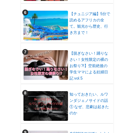
【チュニジア編】5分で
読めるアフリカの全
て。観光から歴史、行
き方まで！
【脱ぎなさい！踊りな
さい！女性限定の裸の
お祭り?!】空前絶後の
学生ママによる妊婦日
記 vol.5
知っておきたい、ルワ
ンダジェノサイドの話
① なぜ、悲劇は起きた
のか