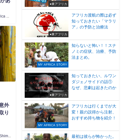
感があ
●東アフリカ
アフリカ渡航の際は必ず
Tokyo Africa Collection
知っておきたい「マラリ
ア」の予防と治療法
●東アフリカ
知らないと怖い！！スナ
ノミの症状、治療、予防
法まとめ。
MY AFRICA STORY
知っておきたい、ルワン
ダジェノサイドの話①
なぜ、悲劇は起きたのか
●東アフリカ
意外
アフリカは行くまでが大
変！親の説得から注射、
取り
おすすめ持ち物を紹介！
MY AFRICA STORY
Yumemi Shimosato
最初は彼らが怖かった。