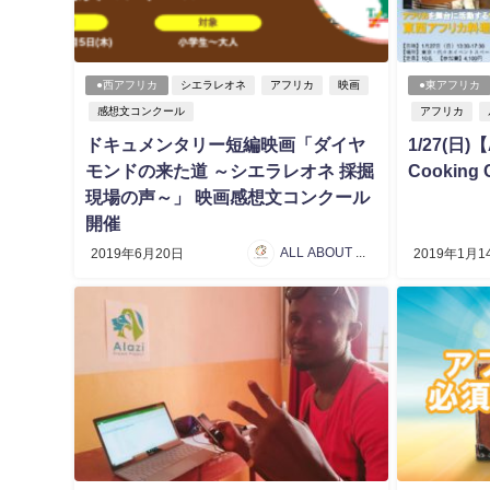
●西アフリカ
シエラレオネ
アフリカ
映画
●東アフリカ
感想文コンクール
アフリカ
ドキュメンタリー短編映画「ダイヤ
1/27(日)【A
モンドの来た道 ～シエラレオネ 採掘
Cooking 
現場の声～」 映画感想文コンクール
開催
ALL ABOUT AFRICA 編集局
2019年6月20日
2019年1月1