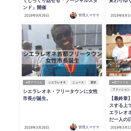
てじっくり話せる「ソーシャルスタ
変わりゆ
ンド」開催
管理人マサヤ
2018年9月26日
2018年8月1
●西アフリカ
シエラレオネ
ニュース
選挙
●西アフリカ
ファッション
シエラレオネ・フリータウンに女性
市長が誕生。
【最終章
スする上
エラレオ
だ一人の
管理人マサヤ
2018年3月26日
2018年3月1