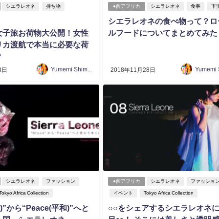
シエラレオネ
持ち物
●西アフリカ
シエラレオネ
食事
下
シエラレオネの食べ物って？ロ
女子旅お荷物大公開！女性
ルフードについてまとめてみた
リカ渡航で本当に必要な荷
？
Yumemi Shimosato
3日
2018年11月28日
シエラレオネ
ファッション
●西アフリカ
シエラレオネ
ファッショ
Tokyo Africa Collection
イベント
Tokyo Africa Collection
血)”から“Peace(平和)”へと
○○をシェアするシエラレオネ