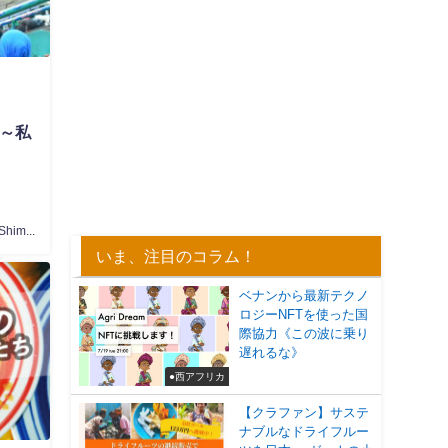
？～私
Yumemi Shimosato
いま、注目のコラム！
ベナンから最新テクノ
ロジーNFTを使った国
際協力《この波に乗り
遅れるな》
●西アフリカ
【クラファン】サステ
ナブルなドライフルー