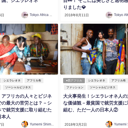
く国、シエラレオネ
目👀！ そこには美しさと透明
りました💎
Tokyo Africa Collection
4日
2018年8月11日
シエラレオネ
アフリカ布
●西アフリカ
シエラレオネ
アフリカ布
ソーシャルビジネス
ファッション
ソーシャルビジネス
】アフリカの人々とビジネ
大火事発生！シエラレオネ人の
での最大の苦労とは？－シ
な価値観－最貧国で就労支援に
ネで就労支援に取り組むた
組む、ただ一人の日本人②
日本人
Yumemi Shimosato
7日
2018年3月2日