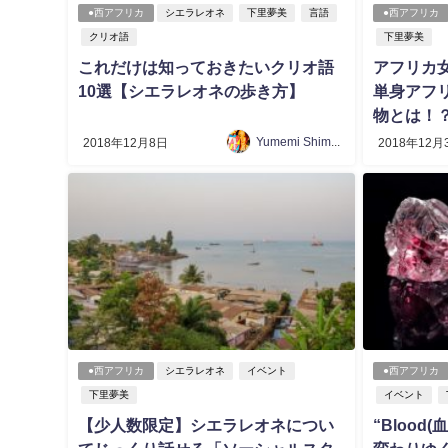
●西アフリカ
シエラレオネ
下里夢美
言語
●西アフリカ
クリオ語
下里夢美
これだけは知っておきたいクリオ語
アフリカ
10選【シエラレオネの歩き方】
単身アフ
物とは！
Yumemi Shimosato
2018年12月8日
2018年12月
●西アフリカ
シエラレオネ
イベント
●西アフリカ
下里夢美
イベント
【少人数限定】シエラレオネについ
“Blood(