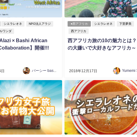
シエラレオネ
NPO法人アラジ
●西アフリカ
シエラレオネ
下里夢美
ルワンダ
西アフリカ
lazi × Bashi African
西アフリカ旅の10の魅力とは
Collaboration】開催!!!
の大嫌いで大好きなアフリカ～
バーシー bashi 椎葉康祐
4日
2018年12月17日