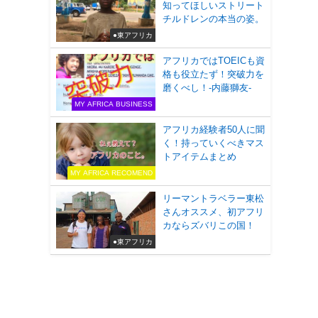
知ってほしいストリート
チルドレンの本当の姿。
●東アフリカ
アフリカではTOEICも資
格も役立たず！突破力を
磨くべし！-内藤獅友-
MY AFRICA BUSINESS
アフリカ経験者50人に聞
く！持っていくべきマス
トアイテムまとめ
MY AFRICA RECOMEND
リーマントラベラー東松
さんオススメ、初アフリ
カならズバリこの国！
●東アフリカ