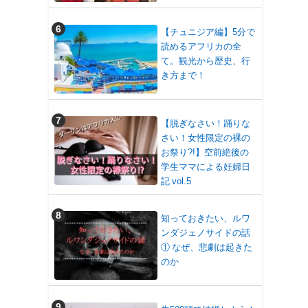
【チュニジア編】5分で
読めるアフリカの全
て。観光から歴史、行
き方まで！
【脱ぎなさい！踊りな
さい！女性限定の裸の
お祭り?!】空前絶後の
学生ママによる妊婦日
記 vol.5
知っておきたい、ルワ
ンダジェノサイドの話
① なぜ、悲劇は起きた
のか