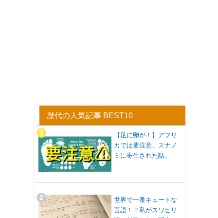
歴代の人気記事 BEST10
【足に卵が！】アフリ
カでは要注意、スナノ
ミに寄生された話。
世界で一番キュートな
言語！？私がスワヒリ