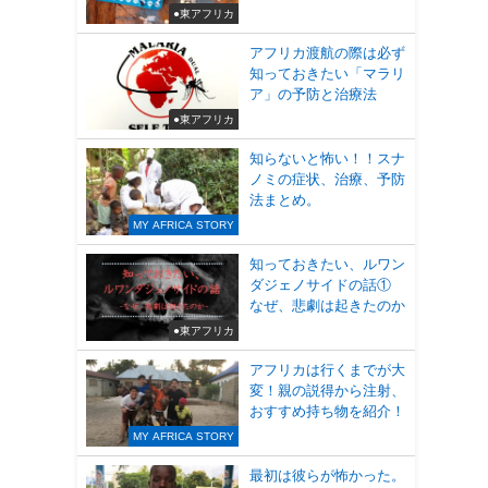
●東アフリカ
アフリカ渡航の際は必ず
知っておきたい「マラリ
ア」の予防と治療法
●東アフリカ
知らないと怖い！！スナ
ノミの症状、治療、予防
法まとめ。
MY AFRICA STORY
知っておきたい、ルワン
ダジェノサイドの話①
なぜ、悲劇は起きたのか
●東アフリカ
アフリカは行くまでが大
変！親の説得から注射、
おすすめ持ち物を紹介！
MY AFRICA STORY
最初は彼らが怖かった。