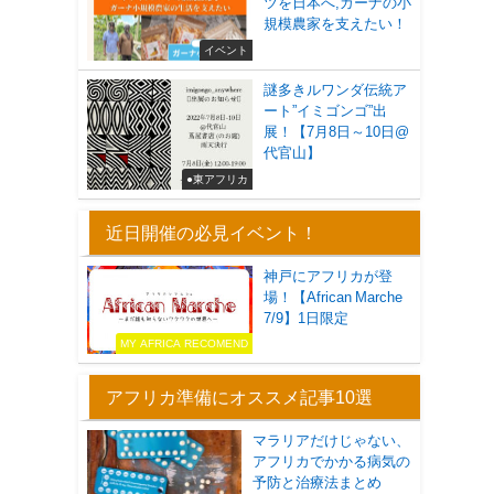
ツを日本へ,ガーナの小
規模農家を支えたい！
イベント
謎多きルワンダ伝統ア
ート”イミゴンゴ”出
展！【7月8日～10日@
代官山】
●東アフリカ
近日開催の必見イベント！
神戸にアフリカが登
場！【African Marche
7/9】1日限定
MY AFRICA RECOMEND
アフリカ準備にオススメ記事10選
マラリアだけじゃない、
アフリカでかかる病気の
予防と治療法まとめ