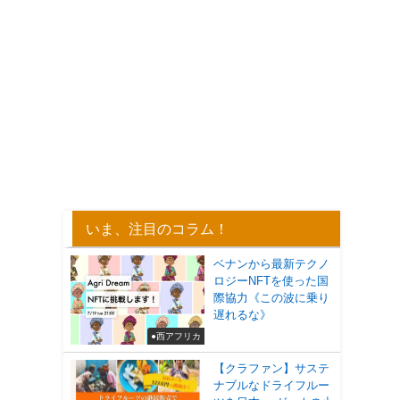
いま、注目のコラム！
ベナンから最新テクノ
ロジーNFTを使った国
際協力《この波に乗り
遅れるな》
●西アフリカ
【クラファン】サステ
ナブルなドライフルー