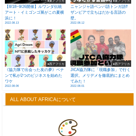
●東アフリカ
●東アフリカ
【8/18~9/26開催】ルワンダ伝統
ニャンジャ語ベンバ語トンガ語⁉
アート・イミゴンゴ展がこの夏横
ザンビアで立ちはだかる言語の
浜に！
壁。
2022.08.13
2022.08.12
●西アフリカ
●西アフリカ
《協力隊で出会った友の夢》ベナ
JICA協力隊に「現職参加」で行く
ンで私が2つのビジネスを始めた
選択。メリデメを徹底的にまとめ
ワケ
てみた！
2022.08.06
2022.08.01
ALL ABOUT AFRICAについて