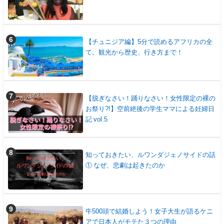
【チュニジア編】5分で読めるアフリカの全
て。観光から歴史、行き方まで！
【脱ぎなさい！踊りなさい！女性限定の裸の
お祭り?!】空前絶後の学生ママによる妊婦日
記 vol.5
知っておきたい、ルワンダジェノサイドの話
① なぜ、悲劇は起きたのか
牛500頭で結婚しよう！女子大生が語るケニ
アで日本人がモテた３つの理由