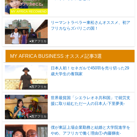
MY AFRICA RECOMEND
リーマントラベラー東松さんオススメ、初ア
フリカならズバリこの国！
●東アフリカ
MY AFRICA BUSINESS オススメ記事3選
日本人初！セネガルで450羽を売り切った29
歳大学生の養鶏家
●西アフリカ
世界最貧国「シエラレオネ共和国」で就労支
援に取り組むただ一人の日本人-下里夢美-
●西アフリカ
僕が東証上場企業勤務と結婚と大学院進学を
やめ、アフリカで働く理由①-内藤獅友-