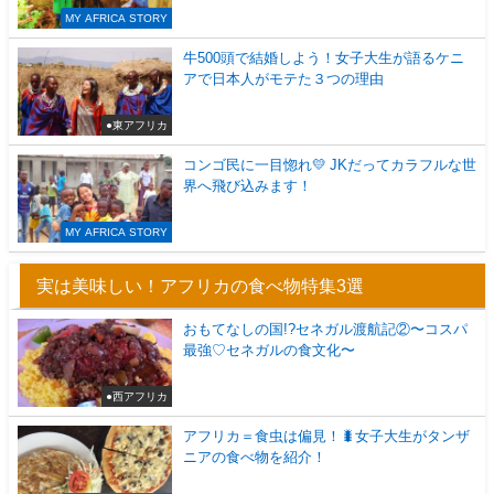
MY AFRICA STORY
牛500頭で結婚しよう！女子大生が語るケニ
アで日本人がモテた３つの理由
●東アフリカ
コンゴ民に一目惚れ💛 JKだってカラフルな世
界へ飛び込みます！
MY AFRICA STORY
実は美味しい！アフリカの食べ物特集3選
おもてなしの国!?セネガル渡航記②〜コスパ
最強♡セネガルの食文化〜
●西アフリカ
アフリカ＝食虫は偏見！🐛女子大生がタンザ
ニアの食べ物を紹介！