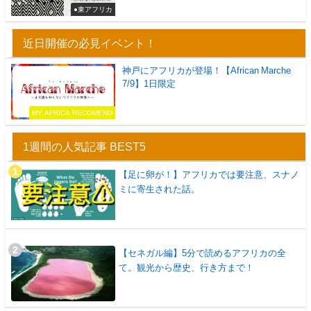
●東アフリカ
近日開催の必見イベント！
神戸にアフリカが登場！【African Marche
7/9】1日限定
MY AFRICA RECOMEND
1週間の人気記事 BEST5
【足に卵が！】アフリカでは要注意、スナノ
ミに寄生された話。
【セネガル編】5分で読めるアフリカの全
て。観光から歴史、行き方まで！