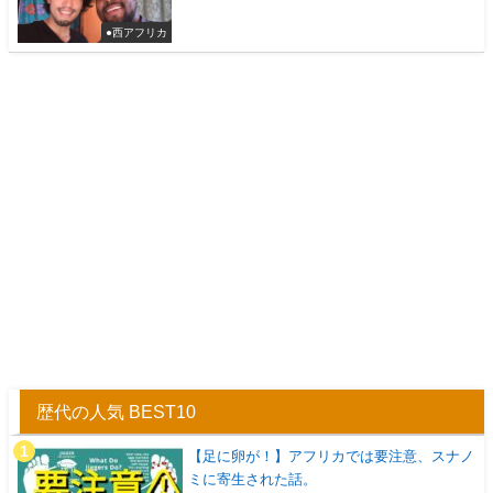
●西アフリカ
歴代の人気 BEST10
【足に卵が！】アフリカでは要注意、スナノ
ミに寄生された話。