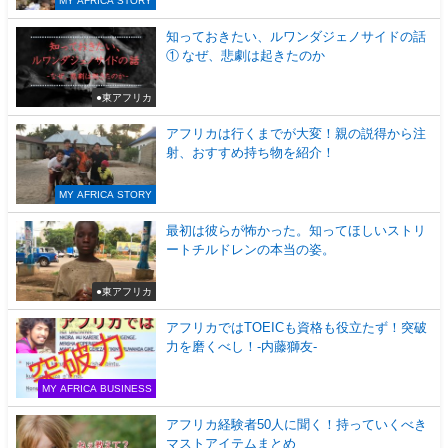
MY AFRICA STORY
知っておきたい、ルワンダジェノサイドの話
① なぜ、悲劇は起きたのか
●東アフリカ
アフリカは行くまでが大変！親の説得から注
射、おすすめ持ち物を紹介！
MY AFRICA STORY
最初は彼らが怖かった。知ってほしいストリ
ートチルドレンの本当の姿。
●東アフリカ
アフリカではTOEICも資格も役立たず！突破
力を磨くべし！-内藤獅友-
MY AFRICA BUSINESS
アフリカ経験者50人に聞く！持っていくべき
マストアイテムまとめ