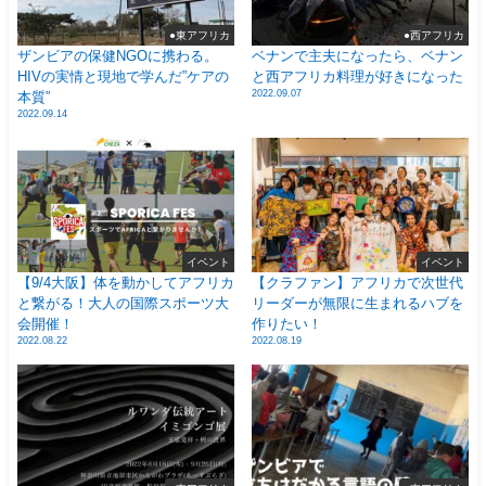
●東アフリカ
●西アフリカ
ザンビアの保健NGOに携わる。
ベナンで主夫になったら、ベナン
HIVの実情と現地で学んだ”ケアの
と西アフリカ料理が好きになった
2022.09.07
本質”
2022.09.14
イベント
イベント
【9/4大阪】体を動かしてアフリカ
【クラファン】アフリカで次世代
と繋がる！大人の国際スポーツ大
リーダーが無限に生まれるハブを
会開催！
作りたい！
2022.08.22
2022.08.19