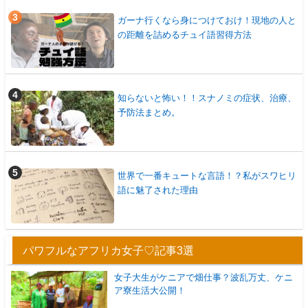
ガーナ行くなら身につけておけ！現地の人と
の距離を詰めるチュイ語習得方法
知らないと怖い！！スナノミの症状、治療、
予防法まとめ。
世界で一番キュートな言語！？私がスワヒリ
語に魅了された理由
パワフルなアフリカ女子♡記事3選
女子大生がケニアで畑仕事？波乱万丈、ケニ
ア寮生活大公開！