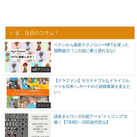
いま、注目のコラム！
ベナンから最新テクノロジーNFTを使った
国際協力《この波に乗り遅れるな》
●西アフリカ
【クラファン】サステナブルなドライフル
ーツを日本へ,ガーナの小規模農家を支えた
い！
イベント
謎多きルワンダ伝統アート”イミゴンゴ”出
展！【7月8日～10日@代官山】