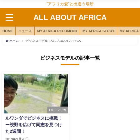
”アフリカ愛”と出逢う場所
ALL ABOUT AFRICA
HOME
ニュース
MY AFRICA RECOMEND
MY AFRICA STORY
MY AFRICA
ホーム
ビジネスモデル | ALL ABOUT AFRICA
ビジネスモデルの記事一覧
●東アフリカ
ルワンダでビジネスに挑戦！
ー視野を広げて同志を見つけ
た2週間！
2019年9月28日