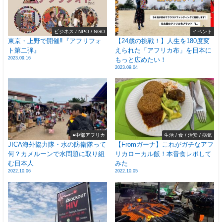
ビジネス / NPO / NGO
イベント
東京・上野で開催‼️『アフリフォ
【24歳の挑戦！】人生を180度変
ト第二弾』
えられた「アフリカ布」を日本に
2023.09.16
もっと広めたい！
2023.09.04
●中部アフリカ
生活 / 食 / 治安 / 病気
JICA海外協力隊・水の防衛隊って
【Fromガーナ】これがガチなアフ
何？カメルーンで水問題に取り組
リカローカル飯！本音食レポして
む日本人
みた
2022.10.06
2022.10.05