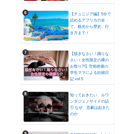
【チュニジア編】5分で
読めるアフリカの全
て。観光から歴史、行
き方まで！
【脱ぎなさい！踊りな
さい！女性限定の裸の
お祭り?!】空前絶後の
学生ママによる妊婦日
記 vol.5
知っておきたい、ルワ
ンダジェノサイドの話
① なぜ、悲劇は起きた
のか