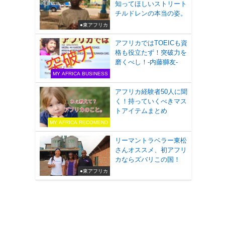
知ってほしいストリート
チルドレンの本当の姿。
●東アフリカ
アフリカではTOEICも資
格も役立たず！突破力を
磨くべし！-内藤獅友-
MY AFRICA BUSINESS
アフリカ経験者50人に聞
く！持っていくべきマス
トアイテムまとめ
MY AFRICA RECOMEND
リーマントラベラー東松
さんオススメ、初アフリ
カならズバリこの国！
●東アフリカ