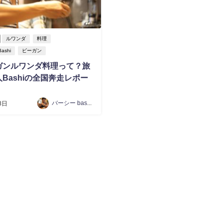
ルワンダ
料理
shi
ビーガン
ガンルワンダ料理って？旅
Bashiの全国奔走レポー
バーシー bashi 椎葉康祐
8日