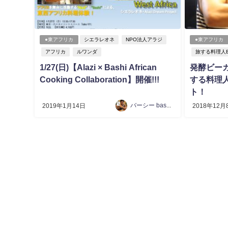
●東アフリカ
シエラレオネ
NPO法人アラジ
●東アフリカ
アフリカ
ルワンダ
旅する料理人Ba
1/27(日)【Alazi × Bashi African
発酵ビー
Cooking Collaboration】開催!!!
する料理人
ト！
バーシー bashi 椎葉康祐
2019年1月14日
2018年12月