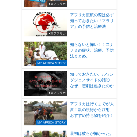
●東アフリカ
アフリカ渡航の際は必ず
知っておきたい「マラリ
ア」の予防と治療法
●東アフリカ
知らないと怖い！！スナ
ノミの症状、治療、予防
法まとめ。
MY AFRICA STORY
知っておきたい、ルワン
ダジェノサイドの話①
なぜ、悲劇は起きたのか
●東アフリカ
アフリカは行くまでが大
変！親の説得から注射、
おすすめ持ち物を紹介！
MY AFRICA STORY
最初は彼らが怖かった。