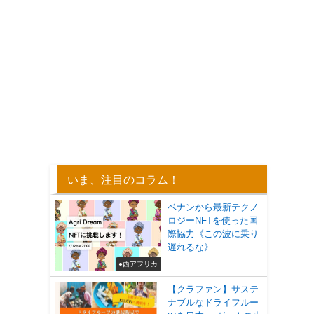
いま、注目のコラム！
ベナンから最新テクノ
ロジーNFTを使った国
際協力《この波に乗り
遅れるな》
●西アフリカ
【クラファン】サステ
ナブルなドライフルー