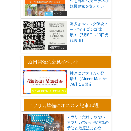
ツを日本へ,ガーナの小
規模農家を支えたい！
イベント
謎多きルワンダ伝統ア
ート”イミゴンゴ”出
展！【7月8日～10日@
代官山】
●東アフリカ
近日開催の必見イベント！
神戸にアフリカが登
場！【African Marche
7/9】1日限定
MY AFRICA RECOMEND
アフリカ準備にオススメ記事10選
マラリアだけじゃない、
アフリカでかかる病気の
予防と治療法まとめ