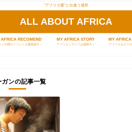
”アフリカ愛”と出逢う場所
ALL ABOUT AFRICA
 AFRICA RECOMEND
MY AFRICA STORY
MY AFRICA
スメの国やイベントを徹底紹介！
アフリカンライフは無限大！
アフリカをビジ
ーガンの記事一覧