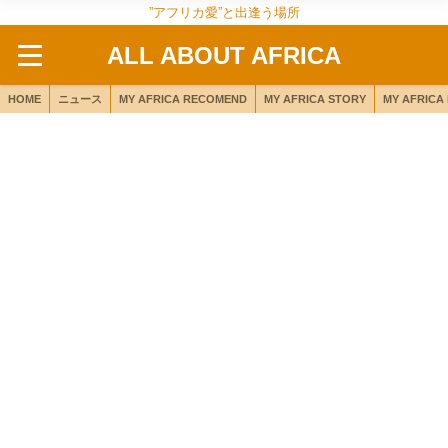
”アフリカ愛”と出逢う場所
ALL ABOUT AFRICA
HOME
ニュース
MY AFRICA RECOMEND
MY AFRICA STORY
MY AFRICA