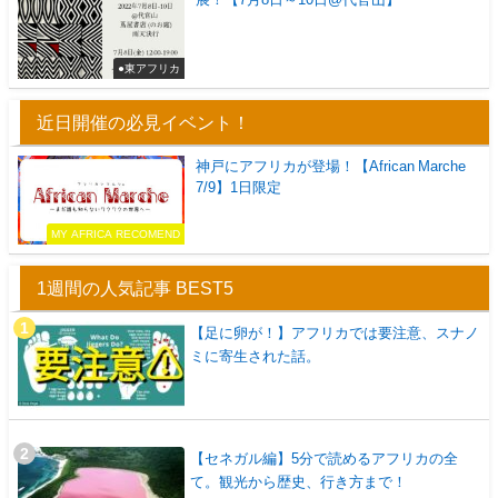
●東アフリカ
近日開催の必見イベント！
神戸にアフリカが登場！【African Marche
7/9】1日限定
MY AFRICA RECOMEND
1週間の人気記事 BEST5
【足に卵が！】アフリカでは要注意、スナノ
ミに寄生された話。
【セネガル編】5分で読めるアフリカの全
て。観光から歴史、行き方まで！