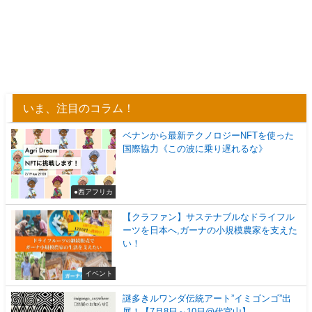
いま、注目のコラム！
ベナンから最新テクノロジーNFTを使った
国際協力《この波に乗り遅れるな》
●西アフリカ
【クラファン】サステナブルなドライフル
ーツを日本へ,ガーナの小規模農家を支えた
い！
イベント
謎多きルワンダ伝統アート”イミゴンゴ”出
展！【7月8日～10日@代官山】