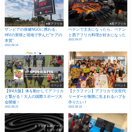
●東アフリカ
●西アフリカ
ザンビアの保健NGOに携わる。
ベナンで主夫になったら、ベナン
HIVの実情と現地で学んだ”ケアの
と西アフリカ料理が好きになった
2022.09.07
本質”
2022.09.14
イベント
イベント
【9/4大阪】体を動かしてアフリカ
【クラファン】アフリカで次世代
と繋がる！大人の国際スポーツ大
リーダーが無限に生まれるハブを
会開催！
作りたい！
2022.08.22
2022.08.19