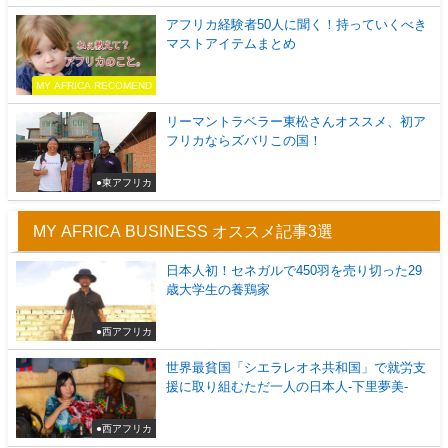
アフリカ経験者50人に聞く！持っていくべき
マストアイテムまとめ
MY AFRICA RECOMEND
リーマントラベラー東松さんオススメ、初ア
フリカならズバリこの国！
●東アフリカ
MY AFRICA BUSINESS オススメ記事3選
日本人初！セネガルで450羽を売り切った29
歳大学生の養鶏家
●西アフリカ
世界最貧国「シエラレオネ共和国」で就労支
援に取り組むただ一人の日本人-下里夢美-
●西アフリカ