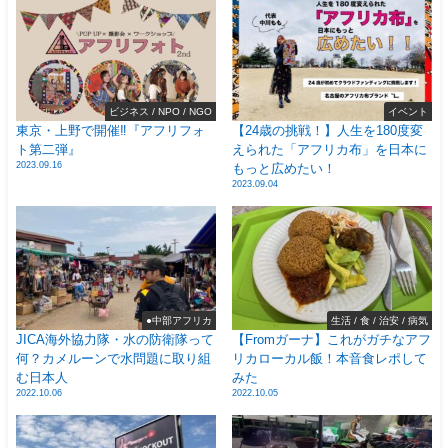
ビジネス / NPO / NGO
イベント
東京・上野で開催‼️『アフリフォ
【24歳の挑戦！】人生を180度変
ト第二弾』
えられた「アフリカ布」を日本に
2023.09.16
もっと広めたい！
2023.09.04
●中部アフリカ
生活 / 食 / 治安 / 病気
JICA海外協力隊・水の防衛隊って
【Fromガーナ】これがガチなアフ
何？カメルーンで水問題に取り組
リカローカル飯！本音食レポして
む日本人
みた
2022.10.06
2022.10.05