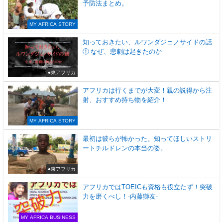
予防法まとめ。
MY AFRICA STORY
知っておきたい、ルワンダジェノサイドの話
① なぜ、悲劇は起きたのか
●東アフリカ
アフリカは行くまでが大変！親の説得から注
射、おすすめ持ち物を紹介！
MY AFRICA STORY
最初は彼らが怖かった。知ってほしいストリ
ートチルドレンの本当の姿。
●東アフリカ
アフリカではTOEICも資格も役立たず！突破
力を磨くべし！-内藤獅友-
MY AFRICA BUSINESS