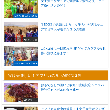
女子大生がケニアで畑仕事？波乱万丈、ケニ
ア寮生活大公開！
MY AFRICA STORY
牛500頭で結婚しよう！女子大生が語るケニ
アで日本人がモテた３つの理由
●東アフリカ
コンゴ民に一目惚れ💛 JKだってカラフルな世
界へ飛び込みます！
MY AFRICA STORY
実は美味しい！アフリカの食べ物特集3選
おもてなしの国!?セネガル渡航記②〜コスパ
最強♡セネガルの食文化〜
●西アフリカ
アフリカ＝食虫は偏見！🐛女子大生がタンザ