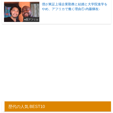
僕が東証上場企業勤務と結婚と大学院進学を
やめ、アフリカで働く理由①-内藤獅友-
●西アフリカ
歴代の人気 BEST10