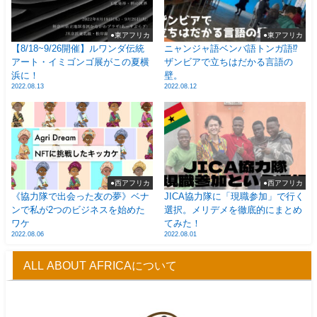
●東アフリカ
●東アフリカ
【8/18~9/26開催】ルワンダ伝統
ニャンジャ語ベンバ語トンガ語⁉
アート・イミゴンゴ展がこの夏横
ザンビアで立ちはだかる言語の
浜に！
壁。
2022.08.13
2022.08.12
●西アフリカ
●西アフリカ
《協力隊で出会った友の夢》ベナ
JICA協力隊に「現職参加」で行く
ンで私が2つのビジネスを始めた
選択。メリデメを徹底的にまとめ
ワケ
てみた！
2022.08.06
2022.08.01
ALL ABOUT AFRICAについて