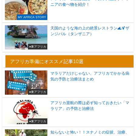
ニアの食べ物を紹介！
MY AFRICA STORY
天国のような海の上の絶景レストラン🌊🍹ザ
ンジバル（タンザニア）
●東アフリカ
アフリカ準備にオススメ記事10選
マラリアだけじゃない、アフリカでかかる病
気の予防と治療法まとめ
●東アフリカ
アフリカ渡航の際は必ず知っておきたい「マ
ラリア」の予防と治療法
●東アフリカ
知らないと怖い！！スナノミの症状、治療、