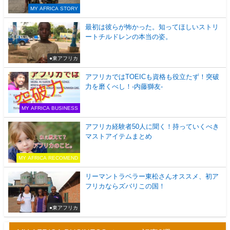
MY AFRICA STORY
最初は彼らが怖かった。知ってほしいストリ
ートチルドレンの本当の姿。
●東アフリカ
アフリカではTOEICも資格も役立たず！突破
力を磨くべし！-内藤獅友-
MY AFRICA BUSINESS
アフリカ経験者50人に聞く！持っていくべき
マストアイテムまとめ
MY AFRICA RECOMEND
リーマントラベラー東松さんオススメ、初ア
フリカならズバリこの国！
●東アフリカ