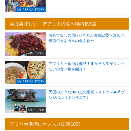
MY AFRICA STORY
実は美味しい！アフリカの食べ物特集3選
おもてなしの国!?セネガル渡航記②〜コスパ
最強♡セネガルの食文化〜
●西アフリカ
アフリカ＝食虫は偏見！🐛女子大生がタンザ
ニアの食べ物を紹介！
MY AFRICA STORY
天国のような海の上の絶景レストラン🌊🍹ザ
ンジバル（タンザニア）
●東アフリカ
アフリカ準備にオススメ記事10選