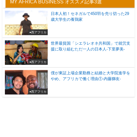
MY AFRICA BUSINESS オススメ記事3選
日本人初！セネガルで450羽を売り切った29
歳大学生の養鶏家
●西アフリカ
世界最貧国「シエラレオネ共和国」で就労支
援に取り組むただ一人の日本人-下里夢美-
●西アフリカ
僕が東証上場企業勤務と結婚と大学院進学を
やめ、アフリカで働く理由①-内藤獅友-
●西アフリカ