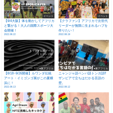
イベント
イベント
【9/4大阪】体を動かしてアフリカ
【クラファン】アフリカで次世代
と繋がる！大人の国際スポーツ大
リーダーが無限に生まれるハブを
会開催！
作りたい！
2022.08.22
2022.08.19
●東アフリカ
●東アフリカ
【8/18~9/26開催】ルワンダ伝統
ニャンジャ語ベンバ語トンガ語⁉
アート・イミゴンゴ展がこの夏横
ザンビアで立ちはだかる言語の
浜に！
壁。
2022.08.13
2022.08.12