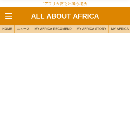
”アフリカ愛”と出逢う場所
ALL ABOUT AFRICA
HOME
ニュース
MY AFRICA RECOMEND
MY AFRICA STORY
MY AFRICA