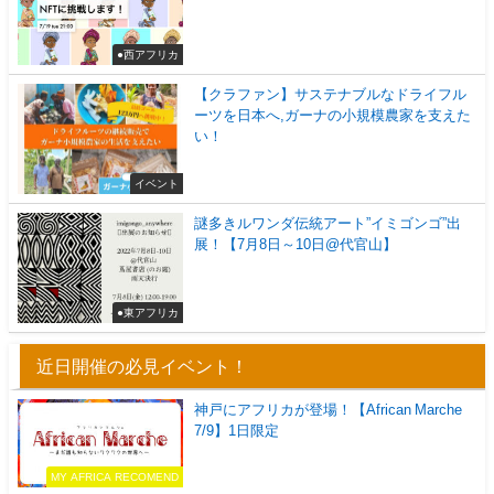
●西アフリカ
【クラファン】サステナブルなドライフル
ーツを日本へ,ガーナの小規模農家を支えた
い！
イベント
謎多きルワンダ伝統アート”イミゴンゴ”出
展！【7月8日～10日@代官山】
●東アフリカ
近日開催の必見イベント！
神戸にアフリカが登場！【African Marche
7/9】1日限定
MY AFRICA RECOMEND