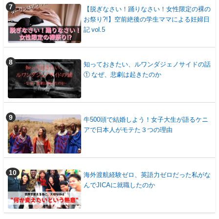
【脱ぎなさい！踊りなさい！女性限定の裸の
お祭り?!】空前絶後の学生ママによる妊婦日
記 vol.5
知っておきたい、ルワンダジェノサイドの話
① なぜ、悲劇は起きたのか
牛500頭で結婚しよう！女子大生が語るケニ
アで日本人がモテた３つの理由
海外渡航経験ゼロ、英語力ゼロだった私がな
んでJICAに就職したのか