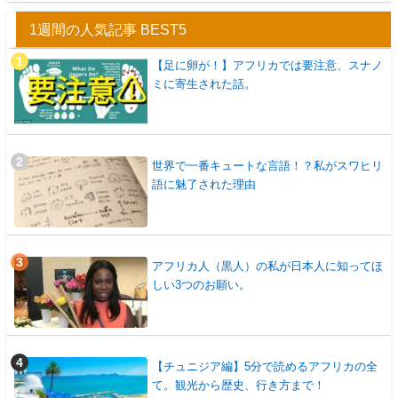
1週間の人気記事 BEST5
【足に卵が！】アフリカでは要注意、スナノ
ミに寄生された話。
世界で一番キュートな言語！？私がスワヒリ
語に魅了された理由
アフリカ人（黒人）の私が日本人に知ってほ
しい3つのお願い。
【チュニジア編】5分で読めるアフリカの全
て。観光から歴史、行き方まで！