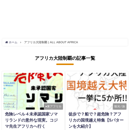
ホーム
アフリカ大陸制覇 | ALL ABOUT AFRICA
アフリカ大陸制覇の記事一覧
●東アフリカ
観光 / 旅
危険レベル４未承認国家ソマ
徒歩で？船で？超危険？アフ
リランドの意外な現実。コジ
リカの国境越え特集【5パター
マ先生アフリカへ行く
ンを大紹介】