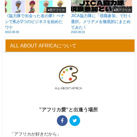
●西アフリカ
●西アフリカ
《協力隊で出会った友の夢》ベナ
JICA協力隊に「現職参加」で行く
ンで私が2つのビジネスを始めた
選択。メリデメを徹底的にまとめ
ワケ
てみた！
2022.08.06
2022.08.01
ALL ABOUT AFRICAについて
”アフリカ愛”と出逢う場所
「アフリカが好きだから」