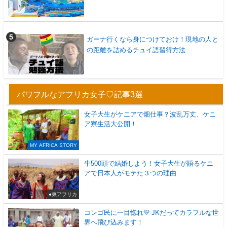
ガーナ行くなら身につけておけ！現地の人と
の距離を詰めるチュイ語習得方法
パワフルなアフリカ女子♡記事3選
女子大生がケニアで畑仕事？波乱万丈、ケニ
ア寮生活大公開！
MY AFRICA STORY
牛500頭で結婚しよう！女子大生が語るケニ
アで日本人がモテた３つの理由
●東アフリカ
コンゴ民に一目惚れ💛 JKだってカラフルな世
界へ飛び込みます！