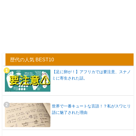
歴代の人気 BEST10
【足に卵が！】アフリカでは要注意、スナノ
ミに寄生された話。
世界で一番キュートな言語！？私がスワヒリ
語に魅了された理由