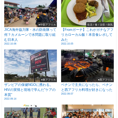
●中部アフリカ
生活 / 食 / 治安 / 病気
JICA海外協力隊・水の防衛隊って
【Fromガーナ】これがガチなアフ
何？カメルーンで水問題に取り組
リカローカル飯！本音食レポして
む日本人
みた
2022.10.06
2022.10.05
●東アフリカ
●西アフリカ
ザンビアの保健NGOに携わる。
ベナンで主夫になったら、ベナン
HIVの実情と現地で学んだ”ケアの
と西アフリカ料理が好きになった
2022.09.07
本質”
2022.09.14