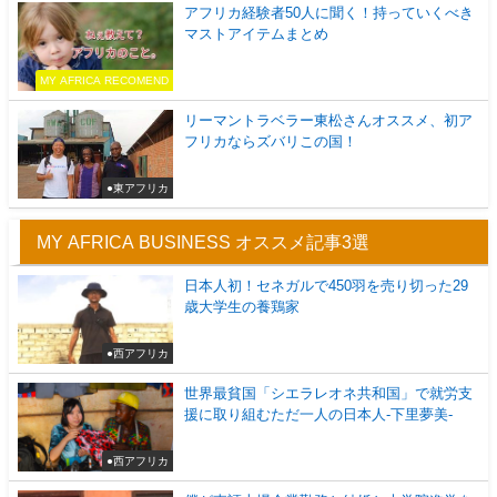
アフリカ経験者50人に聞く！持っていくべき
マストアイテムまとめ
MY AFRICA RECOMEND
リーマントラベラー東松さんオススメ、初ア
フリカならズバリこの国！
●東アフリカ
MY AFRICA BUSINESS オススメ記事3選
日本人初！セネガルで450羽を売り切った29
歳大学生の養鶏家
●西アフリカ
世界最貧国「シエラレオネ共和国」で就労支
援に取り組むただ一人の日本人-下里夢美-
●西アフリカ