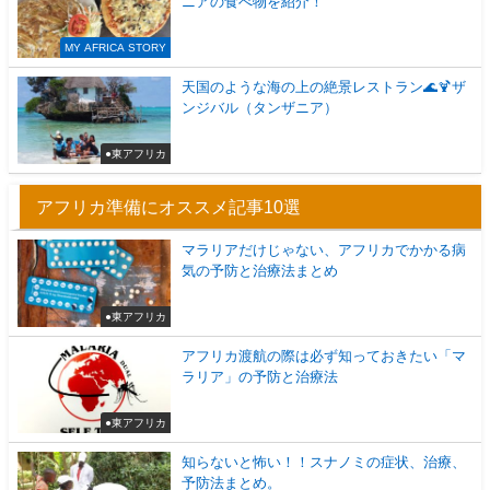
ニアの食べ物を紹介！
MY AFRICA STORY
天国のような海の上の絶景レストラン🌊🍹ザ
ンジバル（タンザニア）
●東アフリカ
アフリカ準備にオススメ記事10選
マラリアだけじゃない、アフリカでかかる病
気の予防と治療法まとめ
●東アフリカ
アフリカ渡航の際は必ず知っておきたい「マ
ラリア」の予防と治療法
●東アフリカ
知らないと怖い！！スナノミの症状、治療、
予防法まとめ。