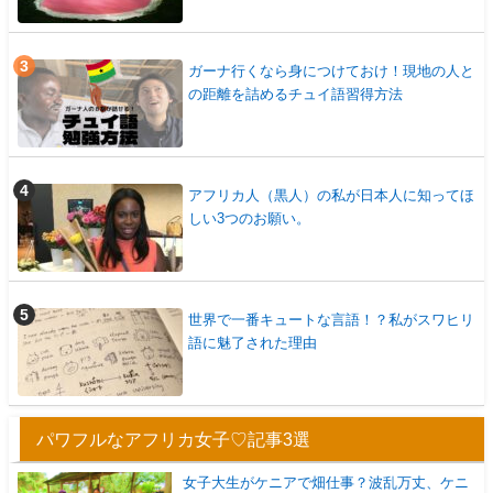
ガーナ行くなら身につけておけ！現地の人と
の距離を詰めるチュイ語習得方法
アフリカ人（黒人）の私が日本人に知ってほ
しい3つのお願い。
世界で一番キュートな言語！？私がスワヒリ
語に魅了された理由
パワフルなアフリカ女子♡記事3選
女子大生がケニアで畑仕事？波乱万丈、ケニ