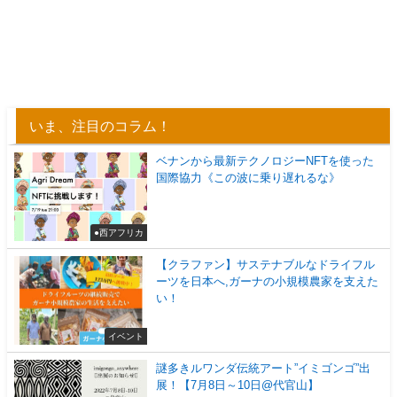
いま、注目のコラム！
ベナンから最新テクノロジーNFTを使った
国際協力《この波に乗り遅れるな》
●西アフリカ
【クラファン】サステナブルなドライフル
ーツを日本へ,ガーナの小規模農家を支えた
い！
イベント
謎多きルワンダ伝統アート”イミゴンゴ”出
展！【7月8日～10日@代官山】