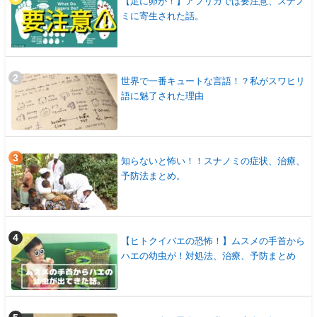
【足に卵が！】アフリカでは要注意、スナノ
ミに寄生された話。
世界で一番キュートな言語！？私がスワヒリ
語に魅了された理由
知らないと怖い！！スナノミの症状、治療、
予防法まとめ。
【ヒトクイバエの恐怖！】ムスメの手首から
ハエの幼虫が！対処法、治療、予防まとめ