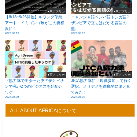
●東アフリカ
●東アフリカ
【8/18~9/26開催】ルワンダ伝統
ニャンジャ語ベンバ語トンガ語⁉
アート・イミゴンゴ展がこの夏横
ザンビアで立ちはだかる言語の
浜に！
壁。
2022.08.13
2022.08.12
●西アフリカ
●西アフリカ
《協力隊で出会った友の夢》ベナ
JICA協力隊に「現職参加」で行く
ンで私が2つのビジネスを始めた
選択。メリデメを徹底的にまとめ
ワケ
てみた！
2022.08.06
2022.08.01
ALL ABOUT AFRICAについて