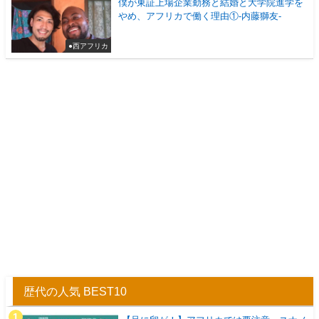
僕が東証上場企業勤務と結婚と大学院進学を
やめ、アフリカで働く理由①-内藤獅友-
●西アフリカ
歴代の人気 BEST10