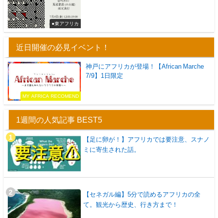
●東アフリカ
近日開催の必見イベント！
神戸にアフリカが登場！【African Marche
7/9】1日限定
MY AFRICA RECOMEND
1週間の人気記事 BEST5
【足に卵が！】アフリカでは要注意、スナノ
ミに寄生された話。
【セネガル編】5分で読めるアフリカの全
て。観光から歴史、行き方まで！