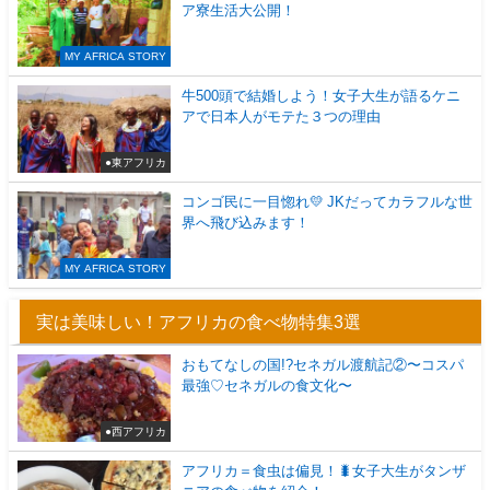
ア寮生活大公開！
MY AFRICA STORY
牛500頭で結婚しよう！女子大生が語るケニ
アで日本人がモテた３つの理由
●東アフリカ
コンゴ民に一目惚れ💛 JKだってカラフルな世
界へ飛び込みます！
MY AFRICA STORY
実は美味しい！アフリカの食べ物特集3選
おもてなしの国!?セネガル渡航記②〜コスパ
最強♡セネガルの食文化〜
●西アフリカ
アフリカ＝食虫は偏見！🐛女子大生がタンザ