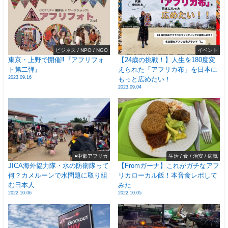
ビジネス / NPO / NGO
イベント
東京・上野で開催‼️『アフリフォ
【24歳の挑戦！】人生を180度変
ト第二弾』
えられた「アフリカ布」を日本に
2023.09.16
もっと広めたい！
2023.09.04
●中部アフリカ
生活 / 食 / 治安 / 病気
JICA海外協力隊・水の防衛隊って
【Fromガーナ】これがガチなアフ
何？カメルーンで水問題に取り組
リカローカル飯！本音食レポして
む日本人
みた
2022.10.06
2022.10.05