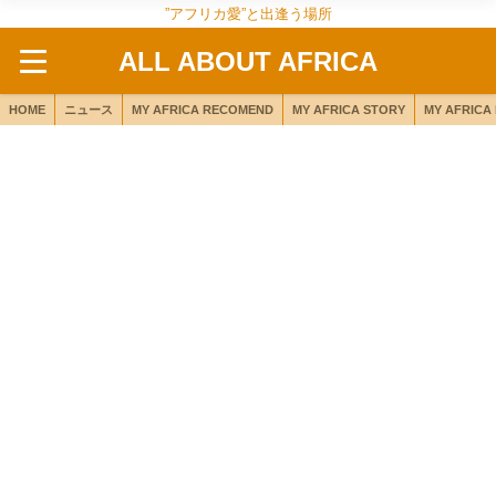
”アフリカ愛”と出逢う場所
ALL ABOUT AFRICA
HOME
ニュース
MY AFRICA RECOMEND
MY AFRICA STORY
MY AFRICA