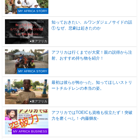
MY AFRICA STORY
知っておきたい、ルワンダジェノサイドの話
① なぜ、悲劇は起きたのか
●東アフリカ
アフリカは行くまでが大変！親の説得から注
射、おすすめ持ち物を紹介！
MY AFRICA STORY
最初は彼らが怖かった。知ってほしいストリ
ートチルドレンの本当の姿。
●東アフリカ
アフリカではTOEICも資格も役立たず！突破
力を磨くべし！-内藤獅友-
MY AFRICA BUSINESS