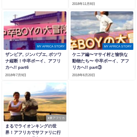
2018年11月8日
MY AFRICA STORY
MY AFRICA STORY
ザンビア, ジンバブエ, ボツワ
ケニア編〜マサイ村と愉快な
ナ縦断！中卒ボーイ、アフリ
動物たち〜 中卒ボーイ、アフ
カへ!! part6
リカへ!! part③
2018年7月9日
2018年6月20日
●東アフリカ
まるでライオンキングの世
界！アフリカでサファリに行