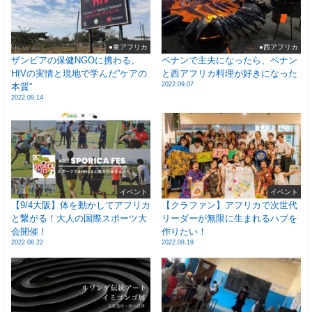
●東アフリカ
●西アフリカ
ザンビアの保健NGOに携わる。
ベナンで主夫になったら、ベナン
HIVの実情と現地で学んだ”ケアの
と西アフリカ料理が好きになった
2022.09.07
本質”
2022.09.14
イベント
イベント
【9/4大阪】体を動かしてアフリカ
【クラファン】アフリカで次世代
と繋がる！大人の国際スポーツ大
リーダーが無限に生まれるハブを
会開催！
作りたい！
2022.08.22
2022.08.19