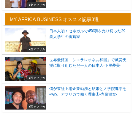
●東アフリカ
MY AFRICA BUSINESS オススメ記事3選
日本人初！セネガルで450羽を売り切った29
歳大学生の養鶏家
●西アフリカ
世界最貧国「シエラレオネ共和国」で就労支
援に取り組むただ一人の日本人-下里夢美-
●西アフリカ
僕が東証上場企業勤務と結婚と大学院進学を
やめ、アフリカで働く理由①-内藤獅友-
●西アフリカ