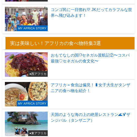
コンゴ民に一目惚れ💛 JKだってカラフルな世
界へ飛び込みます！
MY AFRICA STORY
実は美味しい！アフリカの食べ物特集3選
おもてなしの国!?セネガル渡航記②〜コスパ
最強♡セネガルの食文化〜
●西アフリカ
アフリカ＝食虫は偏見！🐛女子大生がタンザ
ニアの食べ物を紹介！
MY AFRICA STORY
天国のような海の上の絶景レストラン🌊🍹ザ
ンジバル（タンザニア）
●東アフリカ