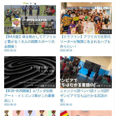
イベント
イベント
【9/4大阪】体を動かしてアフリカ
【クラファン】アフリカで次世代
と繋がる！大人の国際スポーツ大
リーダーが無限に生まれるハブを
会開催！
作りたい！
2022.08.22
2022.08.19
●東アフリカ
●東アフリカ
【8/18~9/26開催】ルワンダ伝統
ニャンジャ語ベンバ語トンガ語⁉
アート・イミゴンゴ展がこの夏横
ザンビアで立ちはだかる言語の
浜に！
壁。
2022.08.13
2022.08.12