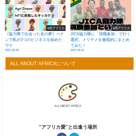
●西アフリカ
●西アフリカ
《協力隊で出会った友の夢》ベナ
JICA協力隊に「現職参加」で行く
ンで私が2つのビジネスを始めた
選択。メリデメを徹底的にまとめ
ワケ
てみた！
2022.08.06
2022.08.01
ALL ABOUT AFRICAについて
”アフリカ愛”と出逢う場所