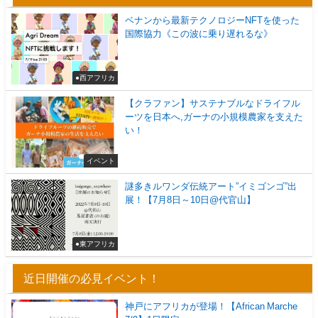
ベナンから最新テクノロジーNFTを使った
国際協力《この波に乗り遅れるな》
●西アフリカ
【クラファン】サステナブルなドライフル
ーツを日本へ,ガーナの小規模農家を支えた
い！
イベント
謎多きルワンダ伝統アート”イミゴンゴ”出
展！【7月8日～10日@代官山】
●東アフリカ
近日開催の必見イベント！
神戸にアフリカが登場！【African Marche