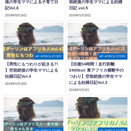
後の学生ママによる子育て日
前絶後の学生ママによる妊婦
記Vol.6
日記 vol.5
2018年8月16日
2018年5月30日
MY AFRICA STORY
MY AFRICA STORY
【男性にもつわりが起きる?!
【往復54時間！走行距離
】空前絶後の学生ママによる
2400km! 東アフリカ横断中の
妊婦日記Vol.4
つわり】空前絶後の学生ママ
による妊婦日記Vol.3
2018年5月18日
2018年5月4日
MY AFRICA STORY
MY AFRICA STORY