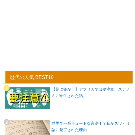
歴代の人気 BEST10
【足に卵が！】アフリカでは要注意、スナノ
ミに寄生された話。
世界で一番キュートな言語！？私がスワヒリ
語に魅了された理由