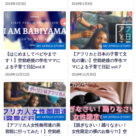
2019年3月3日
2019年1月9日
MY AFRICA STORY
MY AFRICA STORY
【はじめましてベビやまで
【アフリカと日本の子育て文
す！】空前絶後の学生ママに
化の違い】空前絶後の学生マ
よる子育て日記vol.8
マによる子育て日記 vol.7
2018年12月12日
2018年11月25日
MY AFRICA STORY
MY AFRICA STORY
【アフリカ人女性御用達の美
【脱ぎなさい！踊りなさい！
容院に行ってみた！】空前絶
女性限定の裸のお祭り?!】空