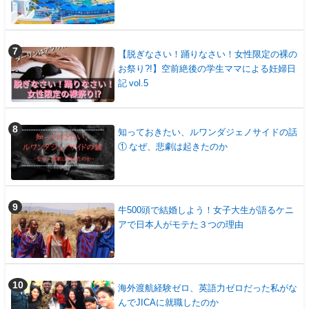
【脱ぎなさい！踊りなさい！女性限定の裸の
お祭り?!】空前絶後の学生ママによる妊婦日
記 vol.5
知っておきたい、ルワンダジェノサイドの話
① なぜ、悲劇は起きたのか
牛500頭で結婚しよう！女子大生が語るケニ
アで日本人がモテた３つの理由
海外渡航経験ゼロ、英語力ゼロだった私がな
んでJICAに就職したのか