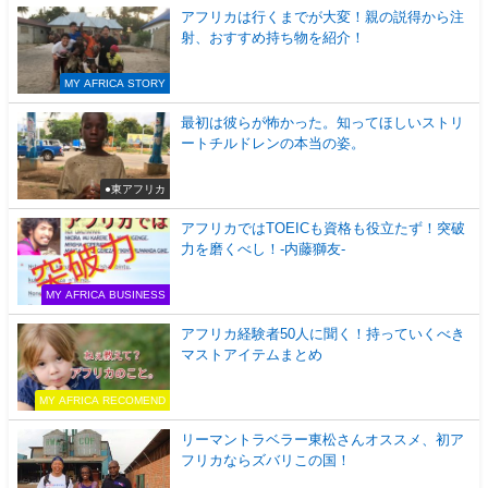
アフリカは行くまでが大変！親の説得から注
射、おすすめ持ち物を紹介！
MY AFRICA STORY
最初は彼らが怖かった。知ってほしいストリ
ートチルドレンの本当の姿。
●東アフリカ
アフリカではTOEICも資格も役立たず！突破
力を磨くべし！-内藤獅友-
MY AFRICA BUSINESS
アフリカ経験者50人に聞く！持っていくべき
マストアイテムまとめ
MY AFRICA RECOMEND
リーマントラベラー東松さんオススメ、初ア
フリカならズバリこの国！