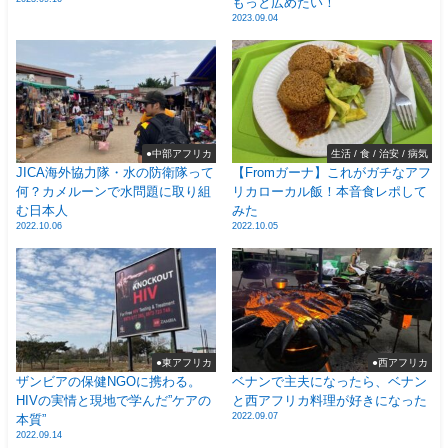
もっと広めたい！
2023.09.04
●中部アフリカ
生活 / 食 / 治安 / 病気
JICA海外協力隊・水の防衛隊って
【Fromガーナ】これがガチなアフ
何？カメルーンで水問題に取り組
リカローカル飯！本音食レポして
む日本人
みた
2022.10.06
2022.10.05
●東アフリカ
●西アフリカ
ザンビアの保健NGOに携わる。
ベナンで主夫になったら、ベナン
HIVの実情と現地で学んだ”ケアの
と西アフリカ料理が好きになった
2022.09.07
本質”
2022.09.14