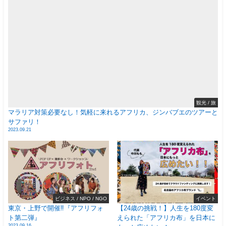
観光 / 旅
マラリア対策必要なし！気軽に来れるアフリカ、ジンバブエのツアーと
サファリ！
2023.09.21
ビジネス / NPO / NGO
イベント
東京・上野で開催‼️『アフリフォ
【24歳の挑戦！】人生を180度変
ト第二弾』
えられた「アフリカ布」を日本に
2023.09.16