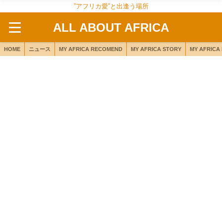
”アフリカ愛”と出逢う場所
ALL ABOUT AFRICA
HOME
ニュース
MY AFRICA RECOMEND
MY AFRICA STORY
MY AFRICA