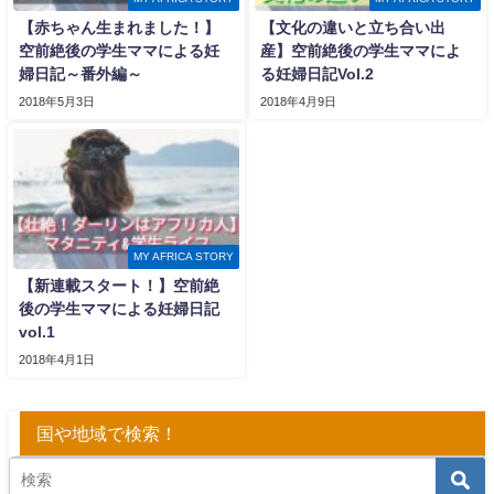
【赤ちゃん生まれました！】
【文化の違いと立ち合い出
空前絶後の学生ママによる妊
産】空前絶後の学生ママによ
婦日記～番外編～
る妊婦日記Vol.2
2018年5月3日
2018年4月9日
MY AFRICA STORY
【新連載スタート！】空前絶
後の学生ママによる妊婦日記
vol.1
2018年4月1日
国や地域で検索！