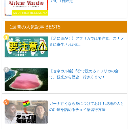
7/9】1日限定
MY AFRICA RECOMEND
1週間の人気記事 BEST5
【足に卵が！】アフリカでは要注意、スナノ
ミに寄生された話。
【セネガル編】5分で読めるアフリカの全
て。観光から歴史、行き方まで！
ガーナ行くなら身につけておけ！現地の人と
の距離を詰めるチュイ語習得方法