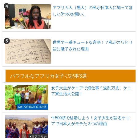
アフリカ人（黒人）の私が日本人に知ってほ
しい3つのお願い。
世界で一番キュートな言語！？私がスワヒリ
語に魅了された理由
パワフルなアフリカ女子♡記事3選
女子大生がケニアで畑仕事？波乱万丈、ケニ
ア寮生活大公開！
MY AFRICA STORY
牛500頭で結婚しよう！女子大生が語るケニ
アで日本人がモテた３つの理由
●東アフリカ