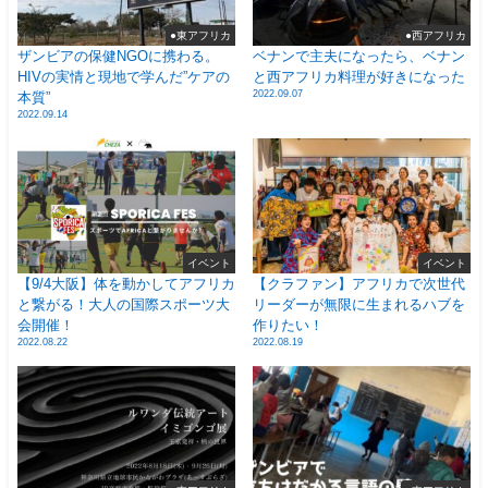
●東アフリカ
●西アフリカ
ザンビアの保健NGOに携わる。
ベナンで主夫になったら、ベナン
HIVの実情と現地で学んだ”ケアの
と西アフリカ料理が好きになった
2022.09.07
本質”
2022.09.14
イベント
イベント
【9/4大阪】体を動かしてアフリカ
【クラファン】アフリカで次世代
と繋がる！大人の国際スポーツ大
リーダーが無限に生まれるハブを
会開催！
作りたい！
2022.08.22
2022.08.19