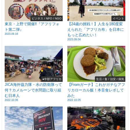
ビジネス / NPO / NGO
イベント
東京・上野で開催‼️『アフリフォ
【24歳の挑戦！】人生を180度変
ト第二弾』
えられた「アフリカ布」を日本に
2023.09.16
もっと広めたい！
2023.09.04
●中部アフリカ
生活 / 食 / 治安 / 病気
JICA海外協力隊・水の防衛隊って
【Fromガーナ】これがガチなアフ
何？カメルーンで水問題に取り組
リカローカル飯！本音食レポして
む日本人
みた
2022.10.06
2022.10.05