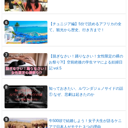
【チュニジア編】5分で読めるアフリカの全
て。観光から歴史、行き方まで！
【脱ぎなさい！踊りなさい！女性限定の裸の
お祭り?!】空前絶後の学生ママによる妊婦日
記 vol.5
知っておきたい、ルワンダジェノサイドの話
① なぜ、悲劇は起きたのか
牛500頭で結婚しよう！女子大生が語るケニ
アで日本人がモテた３つの理由