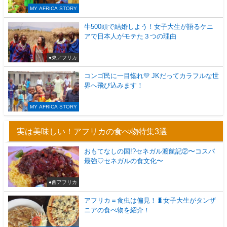
MY AFRICA STORY
牛500頭で結婚しよう！女子大生が語るケニ
アで日本人がモテた３つの理由
●東アフリカ
コンゴ民に一目惚れ💛 JKだってカラフルな世
界へ飛び込みます！
MY AFRICA STORY
実は美味しい！アフリカの食べ物特集3選
おもてなしの国!?セネガル渡航記②〜コスパ
最強♡セネガルの食文化〜
●西アフリカ
アフリカ＝食虫は偏見！🐛女子大生がタンザ
ニアの食べ物を紹介！