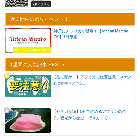
●東アフリカ
近日開催の必見イベント！
神戸にアフリカが登場！【African Marche
7/9】1日限定
MY AFRICA RECOMEND
1週間の人気記事 BEST5
【足に卵が！】アフリカでは要注意、スナノ
ミに寄生された話。
【セネガル編】5分で読めるアフリカの全
て。観光から歴史、行き方まで！