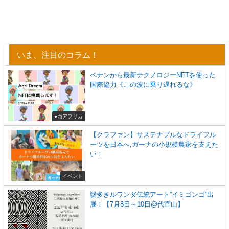
いま、注目のコラム！
ベナンから最新テクノロジーNFTを使った
国際協力《この波に乗り遅れるな》
●西アフリカ
【クラファン】サステナブルなドライフル
ーツを日本へ,ガーナの小規模農家を支えた
い！
イベント
謎多きルワンダ伝統アート”イミゴンゴ”出
展！【7月8日～10日@代官山】