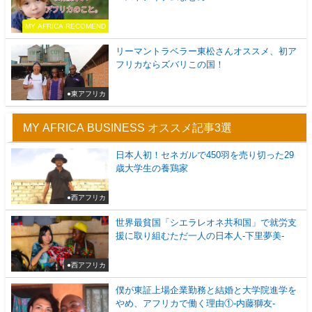
MY AFRICA RECOMEND
リーマントラベラー東松さんオススメ、初ア
フリカならズバリこの国！
●東アフリカ
MY AFRICA BUSINESS オススメ記事3選
日本人初！セネガルで450羽を売り切った29
歳大学生の養鶏家
●西アフリカ
世界最貧国「シエラレオネ共和国」で就労支
援に取り組むただ一人の日本人-下里夢美-
●西アフリカ
僕が東証上場企業勤務と結婚と大学院進学を
やめ、アフリカで働く理由①-内藤獅友-