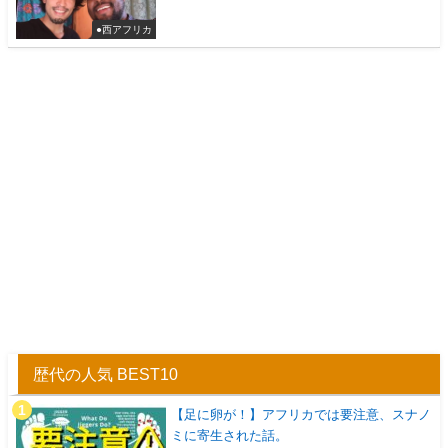
●西アフリカ
歴代の人気 BEST10
【足に卵が！】アフリカでは要注意、スナノ
ミに寄生された話。