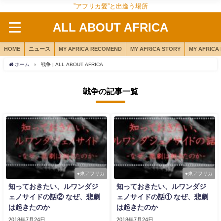
”アフリカ愛”と出逢う場所
ALL ABOUT AFRICA
HOME
ニュース
MY AFRICA RECOMEND
MY AFRICA STORY
MY AFRICA
ホーム
戦争 | ALL ABOUT AFRICA
戦争の記事一覧
●東アフリカ
●東アフリカ
知っておきたい、ルワンダジ
知っておきたい、ルワンダジ
ェノサイドの話② なぜ、悲劇
ェノサイドの話① なぜ、悲劇
は起きたのか
は起きたのか
2018年7月24日
2018年7月24日