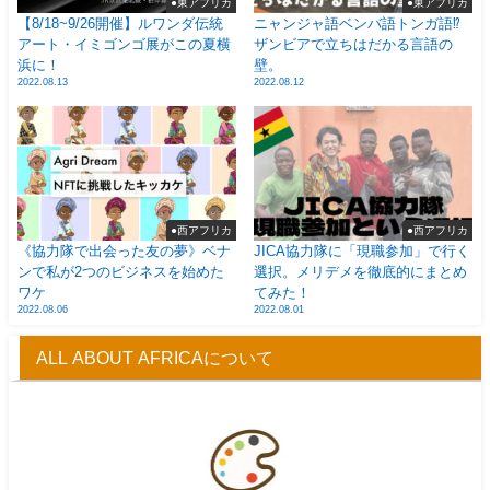
●東アフリカ
●東アフリカ
【8/18~9/26開催】ルワンダ伝統
ニャンジャ語ベンバ語トンガ語⁉
アート・イミゴンゴ展がこの夏横
ザンビアで立ちはだかる言語の
浜に！
壁。
2022.08.13
2022.08.12
●西アフリカ
●西アフリカ
《協力隊で出会った友の夢》ベナ
JICA協力隊に「現職参加」で行く
ンで私が2つのビジネスを始めた
選択。メリデメを徹底的にまとめ
ワケ
てみた！
2022.08.06
2022.08.01
ALL ABOUT AFRICAについて