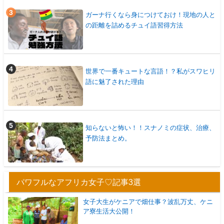
ガーナ行くなら身につけておけ！現地の人と
の距離を詰めるチュイ語習得方法
世界で一番キュートな言語！？私がスワヒリ
語に魅了された理由
知らないと怖い！！スナノミの症状、治療、
予防法まとめ。
パワフルなアフリカ女子♡記事3選
女子大生がケニアで畑仕事？波乱万丈、ケニ
ア寮生活大公開！