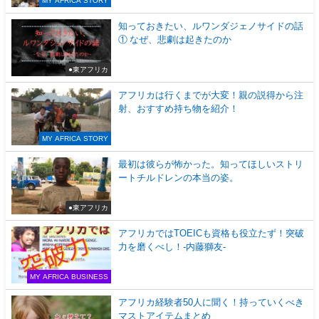
MY AFRICA STORY
知っておきたい、ルワンダジェノサイドの話
① なぜ、悲劇は起きたのか
●東アフリカ
アフリカは行くまでが大変！親の説得から注
射、おすすめ持ち物を紹介！
MY AFRICA STORY
最初は彼らが怖かった。知ってほしいストリ
ートチルドレンの本当の姿。
●東アフリカ
アフリカではTOEICも資格も役立たず！突破
力を磨くべし！-内藤獅友-
MY AFRICA BUSINESS
アフリカ経験者50人に聞く！持っていくべき
マストアイテムまとめ