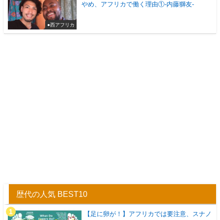
やめ、アフリカで働く理由①-内藤獅友-
●西アフリカ
歴代の人気 BEST10
【足に卵が！】アフリカでは要注意、スナノ