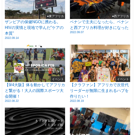
●東アフリカ
●西アフリカ
ザンビアの保健NGOに携わる。
ベナンで主夫になったら、ベナン
HIVの実情と現地で学んだ”ケアの
と西アフリカ料理が好きになった
2022.09.07
本質”
2022.09.14
イベント
イベント
【9/4大阪】体を動かしてアフリカ
【クラファン】アフリカで次世代
と繋がる！大人の国際スポーツ大
リーダーが無限に生まれるハブを
会開催！
作りたい！
2022.08.22
2022.08.19