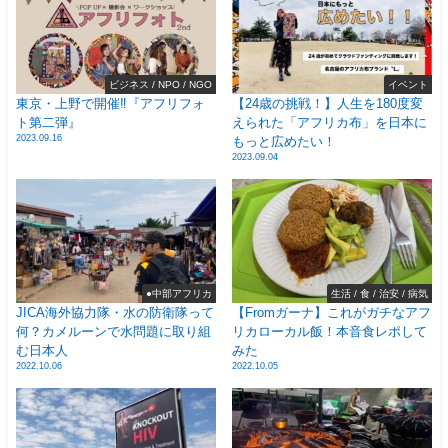
ビジネス / NPO / NGO
イベント
東京・上野で開催‼️『アフリフォ
【24歳の挑戦！】人生を180度変
ト第二弾』
えられた「アフリカ布」を日本に
2023.09.16
もっと広めたい！
2023.09.04
●中部アフリカ
生活 / 食 / 治安 / 病気
JICA海外協力隊・水の防衛隊って
【Fromガーナ】これがガチなアフ
何？カメルーンで水問題に取り組
リカローカル飯！本音食レポして
む日本人
みた
2022.10.06
2022.10.05