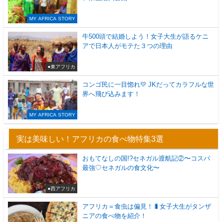
MY AFRICA STORY
牛500頭で結婚しよう！女子大生が語るケニ
アで日本人がモテた３つの理由
●東アフリカ
コンゴ民に一目惚れ💛 JKだってカラフルな世
界へ飛び込みます！
MY AFRICA STORY
実は美味しい！アフリカの食べ物特集3選
おもてなしの国!?セネガル渡航記②〜コスパ
最強♡セネガルの食文化〜
●西アフリカ
アフリカ＝食虫は偏見！🐛女子大生がタンザ
ニアの食べ物を紹介！