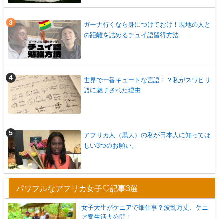
ガーナ行くなら身につけておけ！現地の人と
の距離を詰めるチュイ語習得方法
世界で一番キュートな言語！？私がスワヒリ
語に魅了された理由
アフリカ人（黒人）の私が日本人に知ってほ
しい3つのお願い。
パワフルなアフリカ女子♡記事3選
女子大生がケニアで畑仕事？波乱万丈、ケニ
ア寮生活大公開！