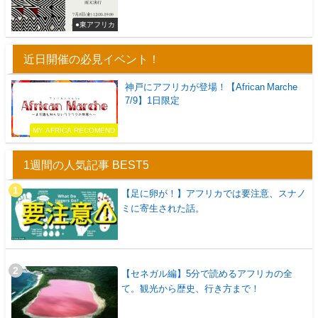
●東アフリカ
近日開催の必見イベント！
神戸にアフリカが登場！【African Marche
7/9】1日限定
MY AFRICA RECOMEND
1週間の人気記事 BEST5
【足に卵が！】アフリカでは要注意、スナノ
ミに寄生された話。
【セネガル編】5分で読めるアフリカの全
て。観光から歴史、行き方まで！