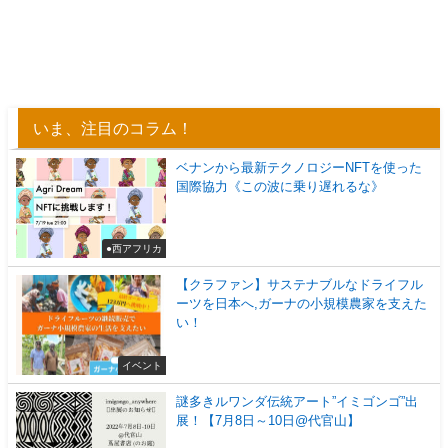
いま、注目のコラム！
ベナンから最新テクノロジーNFTを使った
国際協力《この波に乗り遅れるな》
●西アフリカ
【クラファン】サステナブルなドライフル
ーツを日本へ,ガーナの小規模農家を支えた
い！
イベント
謎多きルワンダ伝統アート”イミゴンゴ”出
展！【7月8日～10日@代官山】