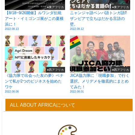
●東アフリカ
●東アフリカ
【8/18~9/26開催】ルワンダ伝統
ニャンジャ語ベンバ語トンガ語⁉
アート・イミゴンゴ展がこの夏横
ザンビアで立ちはだかる言語の
浜に！
壁。
2022.08.13
2022.08.12
●西アフリカ
●西アフリカ
《協力隊で出会った友の夢》ベナ
JICA協力隊に「現職参加」で行く
ンで私が2つのビジネスを始めた
選択。メリデメを徹底的にまとめ
ワケ
てみた！
2022.08.06
2022.08.01
ALL ABOUT AFRICAについて