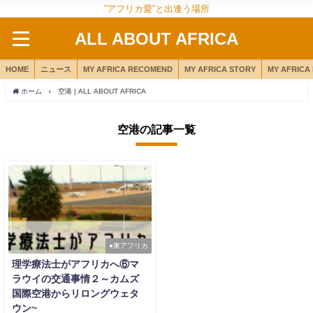
”アフリカ愛”と出逢う場所
ALL ABOUT AFRICA
HOME
ニュース
MY AFRICA RECOMEND
MY AFRICA STORY
MY AFRICA
ホーム
空港 | ALL ABOUT AFRICA
空港の記事一覧
●東アフリカ
理学療法士がアフリカへ⑥マ
ラウイの交通事情２～カムズ
国際空港からリロングウェタ
ウン~