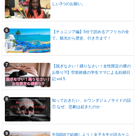
しい3つのお願い。
【チュニジア編】5分で読めるアフリカの全
て。観光から歴史、行き方まで！
【脱ぎなさい！踊りなさい！女性限定の裸の
お祭り?!】空前絶後の学生ママによる妊婦日
記 vol.5
知っておきたい、ルワンダジェノサイドの話
① なぜ、悲劇は起きたのか
牛500頭で結婚しよう！女子大生が語るケニ