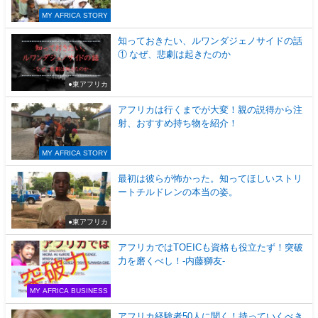
MY AFRICA STORY
知っておきたい、ルワンダジェノサイドの話
① なぜ、悲劇は起きたのか
●東アフリカ
アフリカは行くまでが大変！親の説得から注
射、おすすめ持ち物を紹介！
MY AFRICA STORY
最初は彼らが怖かった。知ってほしいストリ
ートチルドレンの本当の姿。
●東アフリカ
アフリカではTOEICも資格も役立たず！突破
力を磨くべし！-内藤獅友-
MY AFRICA BUSINESS
アフリカ経験者50人に聞く！持っていくべき