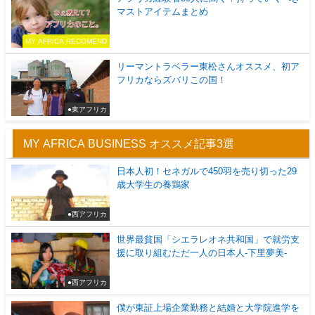
マストアイテムまとめ
MY AFRICA RECOMEND
リーマントラベラー東松さんオススメ、初ア
フリカならズバリこの国！
●東アフリカ
MY AFRICA BUSINESS オススメ記事3選
日本人初！セネガルで450羽を売り切った29
歳大学生の養鶏家
●西アフリカ
世界最貧国「シエラレオネ共和国」で就労支
援に取り組むただ一人の日本人-下里夢美-
●西アフリカ
僕が東証上場企業勤務と結婚と大学院進学を