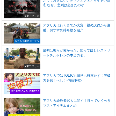
知っておきたい、ルワンダジェノサイドの話
① なぜ、悲劇は起きたのか
●東アフリカ
アフリカは行くまでが大変！親の説得から注
射、おすすめ持ち物を紹介！
MY AFRICA STORY
最初は彼らが怖かった。知ってほしいストリ
ートチルドレンの本当の姿。
●東アフリカ
アフリカではTOEICも資格も役立たず！突破
力を磨くべし！-内藤獅友-
MY AFRICA BUSINESS
アフリカ経験者50人に聞く！持っていくべき
マストアイテムまとめ