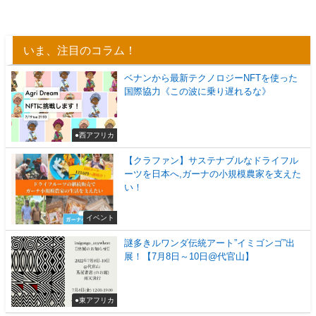
いま、注目のコラム！
ベナンから最新テクノロジーNFTを使った
国際協力《この波に乗り遅れるな》
●西アフリカ
【クラファン】サステナブルなドライフル
ーツを日本へ,ガーナの小規模農家を支えた
い！
イベント
謎多きルワンダ伝統アート”イミゴンゴ”出
展！【7月8日～10日@代官山】
●東アフリカ