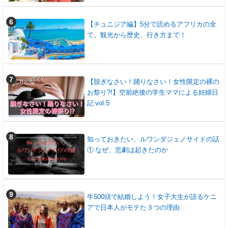
【チュニジア編】5分で読めるアフリカの全
て。観光から歴史、行き方まで！
【脱ぎなさい！踊りなさい！女性限定の裸の
お祭り?!】空前絶後の学生ママによる妊婦日
記 vol.5
知っておきたい、ルワンダジェノサイドの話
① なぜ、悲劇は起きたのか
牛500頭で結婚しよう！女子大生が語るケニ
アで日本人がモテた３つの理由