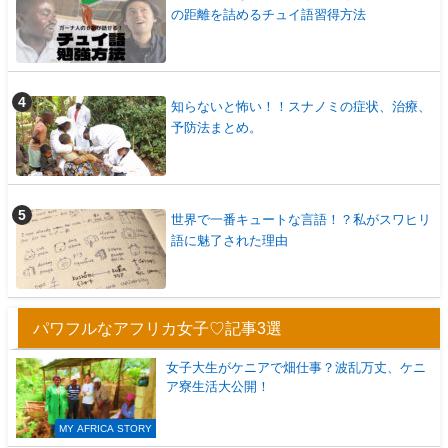
の距離を詰めるチュイ語習得方法
知らないと怖い！！スナノミの症状、治療、
予防法まとめ。
世界で一番キュートな言語！？私がスワヒリ
語に魅了された理由
パワフルなアフリカ女子♡記事3選
女子大生がケニアで畑仕事？波乱万丈、ケニ
ア寮生活大公開！
MY AFRICA STORY