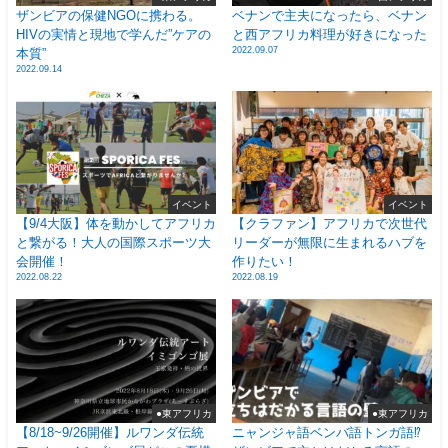
ザンビアの保健NGOに携わる。
ベナンで主夫になったら、ベナン
HIVの実情と現地で学んだ”ケアの
と西アフリカ料理が好きになった
2022.09.07
本質”
2022.09.14
イベント
イベント
【9/4大阪】体を動かしてアフリカ
【クラファン】アフリカで次世代
と繋がる！大人の国際スポーツ大
リーダーが無限に生まれるハブを
会開催！
作りたい！
2022.08.22
2022.08.19
●東アフリカ
●東アフリカ
【8/18~9/26開催】ルワンダ伝統
ニャンジャ語ベンバ語トンガ語⁉