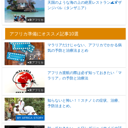
天国のような海の上の絶景レストラン🌊🍹ザ
ンジバル（タンザニア）
●東アフリカ
アフリカ準備にオススメ記事10選
マラリアだけじゃない、アフリカでかかる病
気の予防と治療法まとめ
●東アフリカ
アフリカ渡航の際は必ず知っておきたい「マ
ラリア」の予防と治療法
●東アフリカ
知らないと怖い！！スナノミの症状、治療、
予防法まとめ。
MY AFRICA STORY