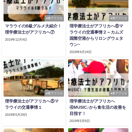
●東アフリカ
●東アフリカ
マラウイのB級グルメ大紹介！
理学療法士がアフリカへ⑥マ
理学療法士がアフリカへ⑦
ラウイの交通事情２～カムズ
国際空港からリロングウェタ
2019年12月4日
ウン~
2019年6月24日
●東アフリカ
●東アフリカ
理学療法士がアフリカへ⑤マ
理学療法士がアフリカへ
ラウイの交通事情１
④MUSIC♪から食生活の改善を
目指す！
2019年5月29日
2019年5月6日