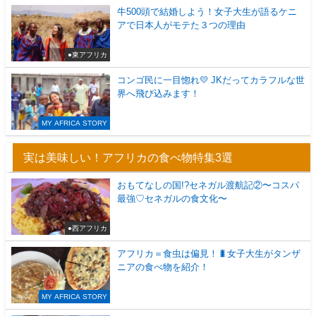
牛500頭で結婚しよう！女子大生が語るケニ
アで日本人がモテた３つの理由
●東アフリカ
コンゴ民に一目惚れ💛 JKだってカラフルな世
界へ飛び込みます！
MY AFRICA STORY
実は美味しい！アフリカの食べ物特集3選
おもてなしの国!?セネガル渡航記②〜コスパ
最強♡セネガルの食文化〜
●西アフリカ
アフリカ＝食虫は偏見！🐛女子大生がタンザ
ニアの食べ物を紹介！
MY AFRICA STORY