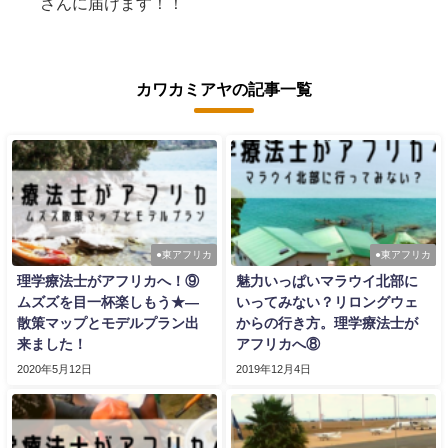
さんに届けます！！
カワカミアヤの記事一覧
●東アフリカ
●東アフリカ
理学療法士がアフリカへ！⑨
魅力いっぱいマラウイ北部に
ムズズを目一杯楽しもう★―
いってみない？リロングウェ
散策マップとモデルプラン出
からの行き方。理学療法士が
来ました！
アフリカへ⑧
2020年5月12日
2019年12月4日