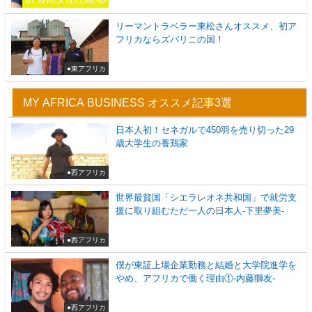
MY AFRICA RECOMEND
リーマントラベラー東松さんオススメ、初ア
フリカならズバリこの国！
●東アフリカ
MY AFRICA BUSINESS オススメ記事3選
日本人初！セネガルで450羽を売り切った29
歳大学生の養鶏家
●西アフリカ
世界最貧国「シエラレオネ共和国」で就労支
援に取り組むただ一人の日本人-下里夢美-
●西アフリカ
僕が東証上場企業勤務と結婚と大学院進学を
やめ、アフリカで働く理由①-内藤獅友-
●西アフリカ