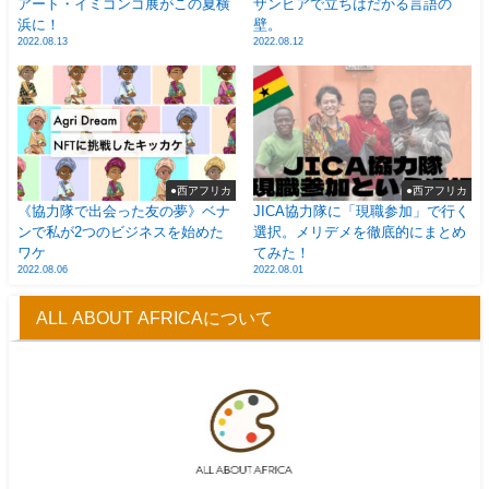
アート・イミゴンゴ展がこの夏横
ザンビアで立ちはだかる言語の
浜に！
壁。
2022.08.13
2022.08.12
●西アフリカ
●西アフリカ
《協力隊で出会った友の夢》ベナ
JICA協力隊に「現職参加」で行く
ンで私が2つのビジネスを始めた
選択。メリデメを徹底的にまとめ
ワケ
てみた！
2022.08.06
2022.08.01
ALL ABOUT AFRICAについて