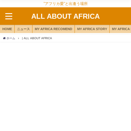
”アフリカ愛”と出逢う場所
ALL ABOUT AFRICA
HOME
ニュース
MY AFRICA RECOMEND
MY AFRICA STORY
MY AFRICA
ホーム
| ALL ABOUT AFRICA