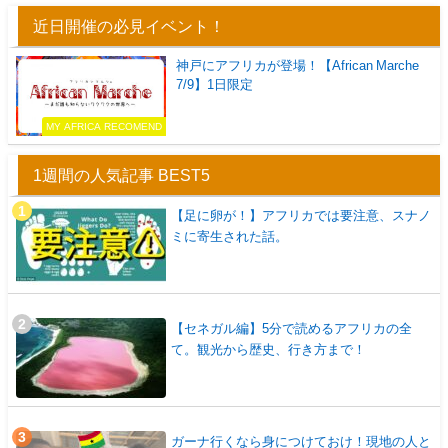
近日開催の必見イベント！
神戸にアフリカが登場！【African Marche
7/9】1日限定
MY AFRICA RECOMEND
1週間の人気記事 BEST5
【足に卵が！】アフリカでは要注意、スナノ
ミに寄生された話。
【セネガル編】5分で読めるアフリカの全
て。観光から歴史、行き方まで！
ガーナ行くなら身につけておけ！現地の人と