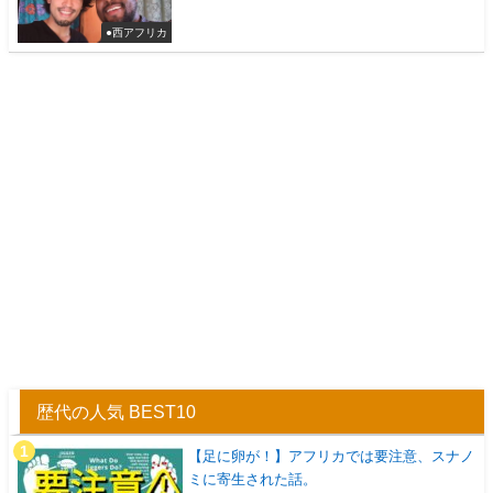
●西アフリカ
歴代の人気 BEST10
【足に卵が！】アフリカでは要注意、スナノ
ミに寄生された話。