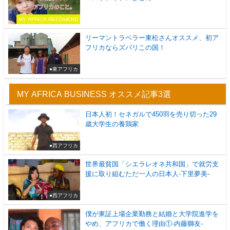
MY AFRICA RECOMEND
リーマントラベラー東松さんオススメ、初ア
フリカならズバリこの国！
●東アフリカ
MY AFRICA BUSINESS オススメ記事3選
日本人初！セネガルで450羽を売り切った29
歳大学生の養鶏家
●西アフリカ
世界最貧国「シエラレオネ共和国」で就労支
援に取り組むただ一人の日本人-下里夢美-
●西アフリカ
僕が東証上場企業勤務と結婚と大学院進学を
やめ、アフリカで働く理由①-内藤獅友-