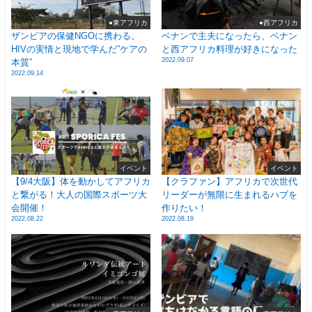
●東アフリカ
●西アフリカ
ザンビアの保健NGOに携わる。
ベナンで主夫になったら、ベナン
HIVの実情と現地で学んだ”ケアの
と西アフリカ料理が好きになった
2022.09.07
本質”
2022.09.14
イベント
イベント
【9/4大阪】体を動かしてアフリカ
【クラファン】アフリカで次世代
と繋がる！大人の国際スポーツ大
リーダーが無限に生まれるハブを
会開催！
作りたい！
2022.08.22
2022.08.19