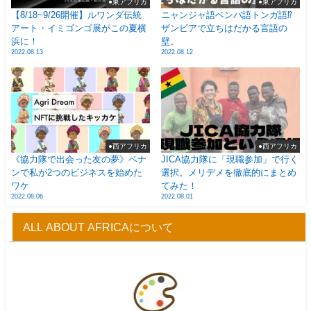
●東アフリカ
●東アフリカ
【8/18~9/26開催】ルワンダ伝統
ニャンジャ語ベンバ語トンガ語⁉
アート・イミゴンゴ展がこの夏横
ザンビアで立ちはだかる言語の
浜に！
壁。
2022.08.13
2022.08.12
●西アフリカ
●西アフリカ
《協力隊で出会った友の夢》ベナ
JICA協力隊に「現職参加」で行く
ンで私が2つのビジネスを始めた
選択。メリデメを徹底的にまとめ
ワケ
てみた！
2022.08.06
2022.08.01
ALL ABOUT AFRICAについて