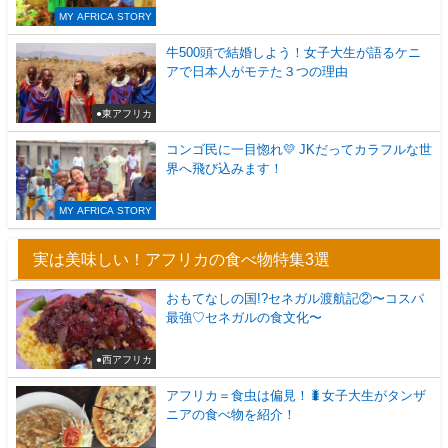
MY AFRICA STORY
牛500頭で結婚しよう！女子大生が語るケニ
アで日本人がモテた３つの理由
●東アフリカ
コンゴ民に一目惚れ💛 JKだってカラフルな世
界へ飛び込みます！
MY AFRICA STORY
実は美味しい！アフリカの食べ物特集3選
おもてなしの国!?セネガル渡航記②〜コスパ
最強♡セネガルの食文化〜
●西アフリカ
アフリカ＝食虫は偏見！🐛女子大生がタンザ
ニアの食べ物を紹介！