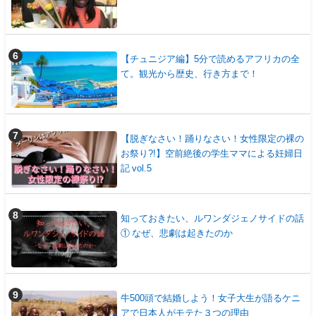
【チュニジア編】5分で読めるアフリカの全
て。観光から歴史、行き方まで！
【脱ぎなさい！踊りなさい！女性限定の裸の
お祭り?!】空前絶後の学生ママによる妊婦日
記 vol.5
知っておきたい、ルワンダジェノサイドの話
① なぜ、悲劇は起きたのか
牛500頭で結婚しよう！女子大生が語るケニ
アで日本人がモテた３つの理由