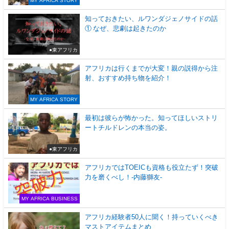
MY AFRICA STORY
知っておきたい、ルワンダジェノサイドの話
① なぜ、悲劇は起きたのか
●東アフリカ
アフリカは行くまでが大変！親の説得から注
射、おすすめ持ち物を紹介！
MY AFRICA STORY
最初は彼らが怖かった。知ってほしいストリ
ートチルドレンの本当の姿。
●東アフリカ
アフリカではTOEICも資格も役立たず！突破
力を磨くべし！-内藤獅友-
MY AFRICA BUSINESS
アフリカ経験者50人に聞く！持っていくべき
マストアイテムまとめ