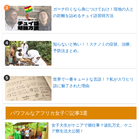
ガーナ行くなら身につけておけ！現地の人と
の距離を詰めるチュイ語習得方法
知らないと怖い！！スナノミの症状、治療、
予防法まとめ。
世界で一番キュートな言語！？私がスワヒリ
語に魅了された理由
パワフルなアフリカ女子♡記事3選
女子大生がケニアで畑仕事？波乱万丈、ケニ
ア寮生活大公開！