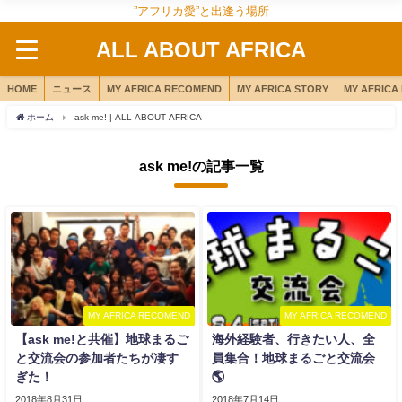
”アフリカ愛”と出逢う場所
ALL ABOUT AFRICA
HOME
ニュース
MY AFRICA RECOMEND
MY AFRICA STORY
MY AFRICA
ホーム
ask me! | ALL ABOUT AFRICA
ask me!の記事一覧
MY AFRICA RECOMEND
MY AFRICA RECOMEND
【ask me!と共催】地球まるご
海外経験者、行きたい人、全
と交流会の参加者たちが凄す
員集合！地球まるごと交流会
ぎた！
🌎
2018年8月31日
2018年7月14日