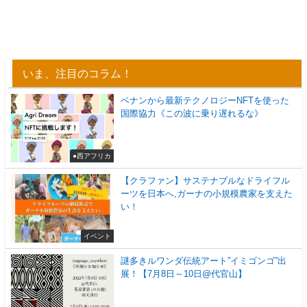
いま、注目のコラム！
ベナンから最新テクノロジーNFTを使った
国際協力《この波に乗り遅れるな》
●西アフリカ
【クラファン】サステナブルなドライフル
ーツを日本へ,ガーナの小規模農家を支えた
い！
イベント
謎多きルワンダ伝統アート”イミゴンゴ”出
展！【7月8日～10日@代官山】