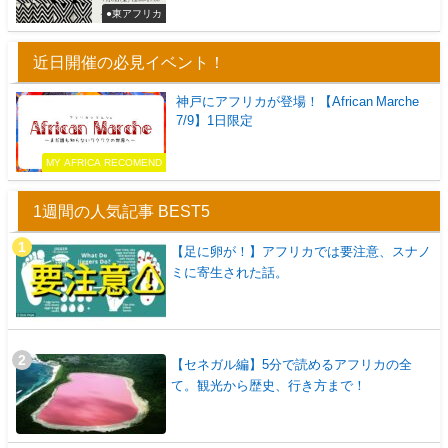
●東アフリカ
近日開催の必見イベント！
神戸にアフリカが登場！【African Marche
7/9】1日限定
MY AFRICA RECOMEND
1週間の人気記事 BEST5
【足に卵が！】アフリカでは要注意、スナノ
ミに寄生された話。
【セネガル編】5分で読めるアフリカの全
て。観光から歴史、行き方まで！