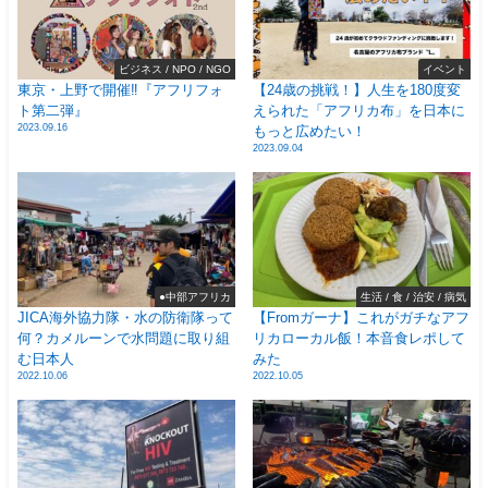
ビジネス / NPO / NGO
イベント
東京・上野で開催‼️『アフリフォ
【24歳の挑戦！】人生を180度変
ト第二弾』
えられた「アフリカ布」を日本に
2023.09.16
もっと広めたい！
2023.09.04
●中部アフリカ
生活 / 食 / 治安 / 病気
JICA海外協力隊・水の防衛隊って
【Fromガーナ】これがガチなアフ
何？カメルーンで水問題に取り組
リカローカル飯！本音食レポして
む日本人
みた
2022.10.06
2022.10.05