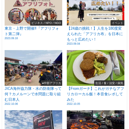
ビジネス / NPO / NGO
イベント
東京・上野で開催‼️『アフリフォ
【24歳の挑戦！】人生を180度変
ト第二弾』
えられた「アフリカ布」を日本に
2023.09.16
もっと広めたい！
2023.09.04
●中部アフリカ
生活 / 食 / 治安 / 病気
JICA海外協力隊・水の防衛隊って
【Fromガーナ】これがガチなアフ
何？カメルーンで水問題に取り組
リカローカル飯！本音食レポして
む日本人
みた
2022.10.06
2022.10.05