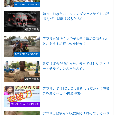
MY AFRICA STORY
知っておきたい、ルワンダジェノサイドの話
① なぜ、悲劇は起きたのか
●東アフリカ
アフリカは行くまでが大変！親の説得から注
射、おすすめ持ち物を紹介！
MY AFRICA STORY
最初は彼らが怖かった。知ってほしいストリ
ートチルドレンの本当の姿。
●東アフリカ
アフリカではTOEICも資格も役立たず！突破
力を磨くべし！-内藤獅友-
MY AFRICA BUSINESS
アフリカ経験者50人に聞く！持っていくべき