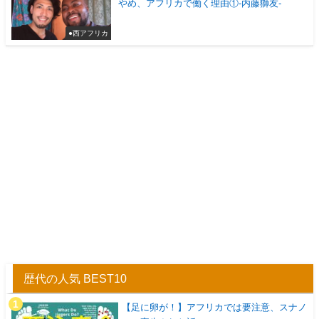
やめ、アフリカで働く理由①-内藤獅友-
●西アフリカ
歴代の人気 BEST10
【足に卵が！】アフリカでは要注意、スナノ