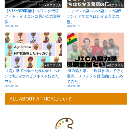
●東アフリカ
●東アフリカ
【8/18~9/26開催】ルワンダ伝統
ニャンジャ語ベンバ語トンガ語⁉
アート・イミゴンゴ展がこの夏横
ザンビアで立ちはだかる言語の
浜に！
壁。
2022.08.13
2022.08.12
●西アフリカ
●西アフリカ
《協力隊で出会った友の夢》ベナ
JICA協力隊に「現職参加」で行く
ンで私が2つのビジネスを始めた
選択。メリデメを徹底的にまとめ
ワケ
てみた！
2022.08.06
2022.08.01
ALL ABOUT AFRICAについて