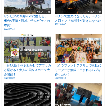
●東アフリカ
●西アフリカ
ザンビアの保健NGOに携わる。
ベナンで主夫になったら、ベナン
HIVの実情と現地で学んだ”ケアの
と西アフリカ料理が好きになった
2022.09.07
本質”
2022.09.14
イベント
イベント
【9/4大阪】体を動かしてアフリカ
【クラファン】アフリカで次世代
と繋がる！大人の国際スポーツ大
リーダーが無限に生まれるハブを
会開催！
作りたい！
2022.08.22
2022.08.19