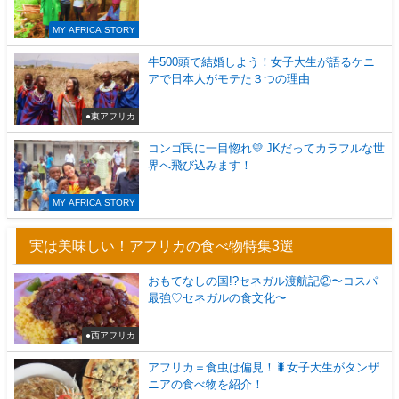
MY AFRICA STORY
牛500頭で結婚しよう！女子大生が語るケニ
アで日本人がモテた３つの理由
●東アフリカ
コンゴ民に一目惚れ💛 JKだってカラフルな世
界へ飛び込みます！
MY AFRICA STORY
実は美味しい！アフリカの食べ物特集3選
おもてなしの国!?セネガル渡航記②〜コスパ
最強♡セネガルの食文化〜
●西アフリカ
アフリカ＝食虫は偏見！🐛女子大生がタンザ
ニアの食べ物を紹介！