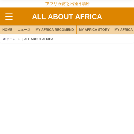
”アフリカ愛”と出逢う場所
ALL ABOUT AFRICA
HOME
ニュース
MY AFRICA RECOMEND
MY AFRICA STORY
MY AFRICA
ホーム
| ALL ABOUT AFRICA