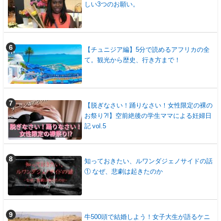
しい3つのお願い。
【チュニジア編】5分で読めるアフリカの全
て。観光から歴史、行き方まで！
【脱ぎなさい！踊りなさい！女性限定の裸の
お祭り?!】空前絶後の学生ママによる妊婦日
記 vol.5
知っておきたい、ルワンダジェノサイドの話
① なぜ、悲劇は起きたのか
牛500頭で結婚しよう！女子大生が語るケニ