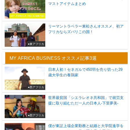
マストアイテムまとめ
MY AFRICA RECOMEND
リーマントラベラー東松さんオススメ、初ア
フリカならズバリこの国！
●東アフリカ
MY AFRICA BUSINESS オススメ記事3選
日本人初！セネガルで450羽を売り切った29
歳大学生の養鶏家
●西アフリカ
世界最貧国「シエラレオネ共和国」で就労支
援に取り組むただ一人の日本人-下里夢美-
●西アフリカ
僕が東証上場企業勤務と結婚と大学院進学を