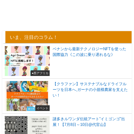
いま、注目のコラム！
ベナンから最新テクノロジーNFTを使った
国際協力《この波に乗り遅れるな》
●西アフリカ
【クラファン】サステナブルなドライフル
ーツを日本へ,ガーナの小規模農家を支えた
い！
イベント
謎多きルワンダ伝統アート”イミゴンゴ”出
展！【7月8日～10日@代官山】