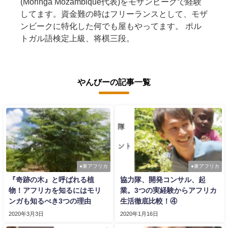
(Moringa Mozambique代表)をモザンビークで経験
してます。資金難の時はフリーランスとして、モザ
ンビークに特化した何でも屋もやってます。 ポル
トガル語検定上級、将棋三段。
やんびーの記事一覧
●東アフリカ
●東アフリカ
『奇跡の木』と呼ばれる植
協力隊、開発コンサル、起
物！アフリカを知るにはモリ
業。3つの実経験からアフリカ
ンガも知るべき3つの理由
生活徹底比較！④
2020年3月3日
2020年1月16日