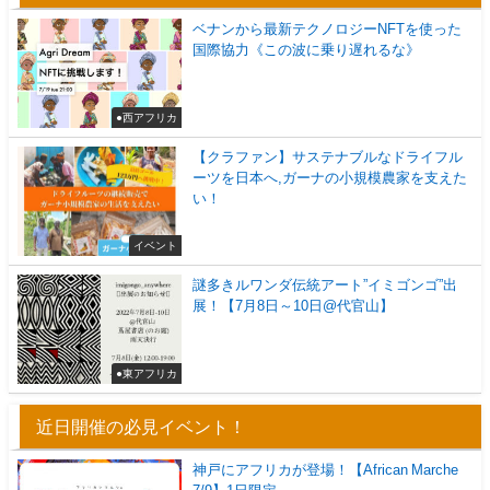
ベナンから最新テクノロジーNFTを使った
国際協力《この波に乗り遅れるな》
●西アフリカ
【クラファン】サステナブルなドライフル
ーツを日本へ,ガーナの小規模農家を支えた
い！
イベント
謎多きルワンダ伝統アート”イミゴンゴ”出
展！【7月8日～10日@代官山】
●東アフリカ
近日開催の必見イベント！
神戸にアフリカが登場！【African Marche