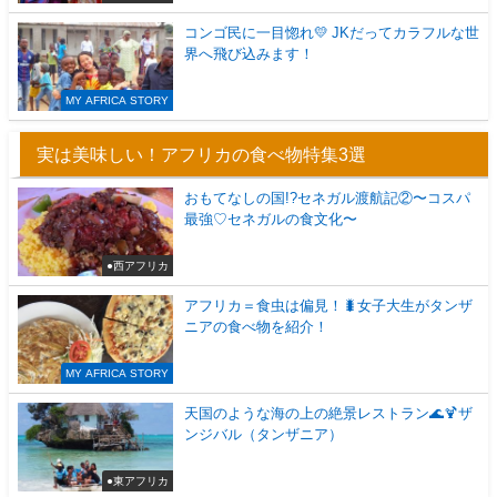
コンゴ民に一目惚れ💛 JKだってカラフルな世
界へ飛び込みます！
MY AFRICA STORY
実は美味しい！アフリカの食べ物特集3選
おもてなしの国!?セネガル渡航記②〜コスパ
最強♡セネガルの食文化〜
●西アフリカ
アフリカ＝食虫は偏見！🐛女子大生がタンザ
ニアの食べ物を紹介！
MY AFRICA STORY
天国のような海の上の絶景レストラン🌊🍹ザ
ンジバル（タンザニア）
●東アフリカ