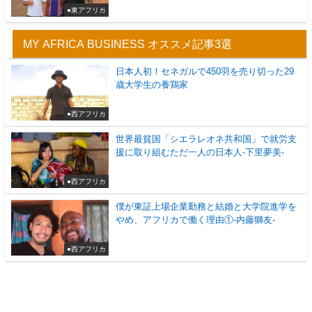
●東アフリカ
MY AFRICA BUSINESS オススメ記事3選
日本人初！セネガルで450羽を売り切った29
歳大学生の養鶏家
●西アフリカ
世界最貧国「シエラレオネ共和国」で就労支
援に取り組むただ一人の日本人-下里夢美-
●西アフリカ
僕が東証上場企業勤務と結婚と大学院進学を
やめ、アフリカで働く理由①-内藤獅友-
●西アフリカ