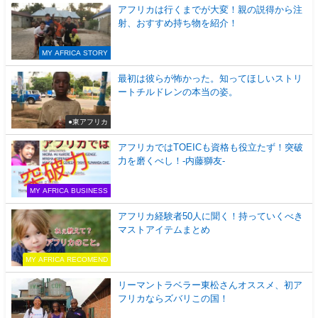
アフリカは行くまでが大変！親の説得から注
射、おすすめ持ち物を紹介！
MY AFRICA STORY
最初は彼らが怖かった。知ってほしいストリ
ートチルドレンの本当の姿。
●東アフリカ
アフリカではTOEICも資格も役立たず！突破
力を磨くべし！-内藤獅友-
MY AFRICA BUSINESS
アフリカ経験者50人に聞く！持っていくべき
マストアイテムまとめ
MY AFRICA RECOMEND
リーマントラベラー東松さんオススメ、初ア
フリカならズバリこの国！