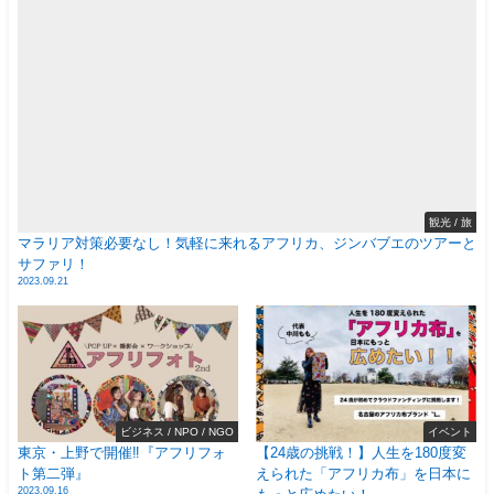
観光 / 旅
マラリア対策必要なし！気軽に来れるアフリカ、ジンバブエのツアーと
サファリ！
2023.09.21
ビジネス / NPO / NGO
イベント
東京・上野で開催‼️『アフリフォ
【24歳の挑戦！】人生を180度変
ト第二弾』
えられた「アフリカ布」を日本に
2023.09.16