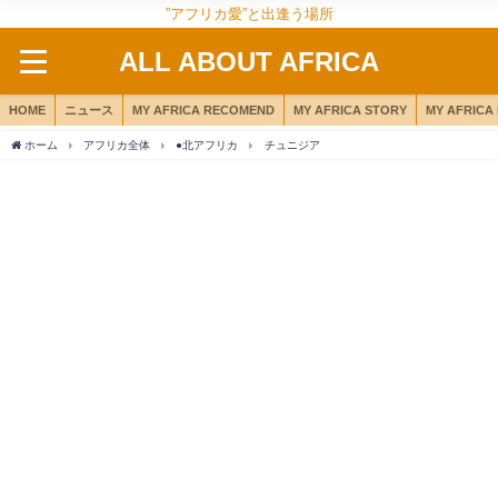
”アフリカ愛”と出逢う場所
ALL ABOUT AFRICA
HOME
ニュース
MY AFRICA RECOMEND
MY AFRICA STORY
MY AFRICA
ホーム
アフリカ全体
●北アフリカ
チュニジア