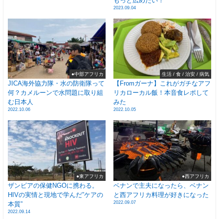
もっと広めたい！
2023.09.04
●中部アフリカ
生活 / 食 / 治安 / 病気
JICA海外協力隊・水の防衛隊って
【Fromガーナ】これがガチなアフ
何？カメルーンで水問題に取り組
リカローカル飯！本音食レポして
む日本人
みた
2022.10.06
2022.10.05
●東アフリカ
●西アフリカ
ザンビアの保健NGOに携わる。
ベナンで主夫になったら、ベナン
HIVの実情と現地で学んだ”ケアの
と西アフリカ料理が好きになった
2022.09.07
本質”
2022.09.14