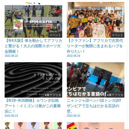
イベント
イベント
【9/4大阪】体を動かしてアフリカ
【クラファン】アフリカで次世代
と繋がる！大人の国際スポーツ大
リーダーが無限に生まれるハブを
会開催！
作りたい！
2022.08.22
2022.08.19
●東アフリカ
●東アフリカ
【8/18~9/26開催】ルワンダ伝統
ニャンジャ語ベンバ語トンガ語⁉
アート・イミゴンゴ展がこの夏横
ザンビアで立ちはだかる言語の
浜に！
壁。
2022.08.13
2022.08.12