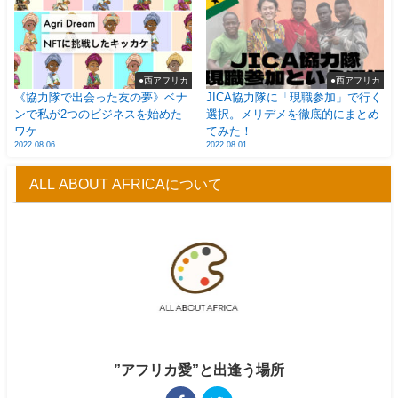
●西アフリカ
●西アフリカ
《協力隊で出会った友の夢》ベナ
JICA協力隊に「現職参加」で行く
ンで私が2つのビジネスを始めた
選択。メリデメを徹底的にまとめ
ワケ
てみた！
2022.08.06
2022.08.01
ALL ABOUT AFRICAについて
”アフリカ愛”と出逢う場所