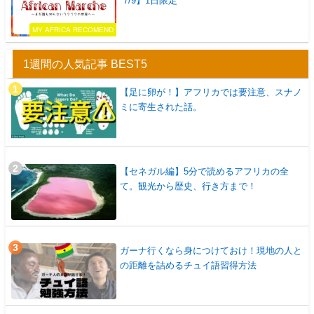
7/9】1日限定
MY AFRICA RECOMEND
1週間の人気記事 BEST5
【足に卵が！】アフリカでは要注意、スナノ
ミに寄生された話。
【セネガル編】5分で読めるアフリカの全
て。観光から歴史、行き方まで！
ガーナ行くなら身につけておけ！現地の人と
の距離を詰めるチュイ語習得方法