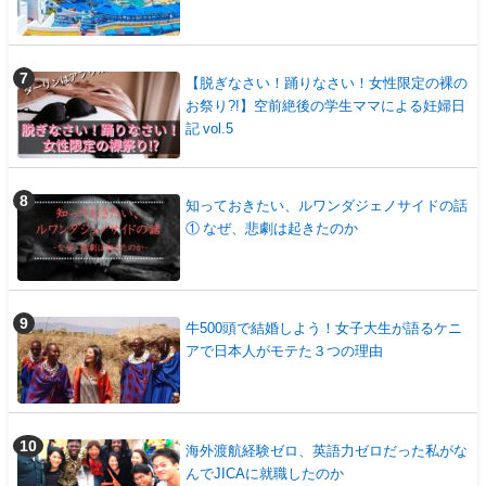
【脱ぎなさい！踊りなさい！女性限定の裸の
お祭り?!】空前絶後の学生ママによる妊婦日
記 vol.5
知っておきたい、ルワンダジェノサイドの話
① なぜ、悲劇は起きたのか
牛500頭で結婚しよう！女子大生が語るケニ
アで日本人がモテた３つの理由
海外渡航経験ゼロ、英語力ゼロだった私がな
んでJICAに就職したのか