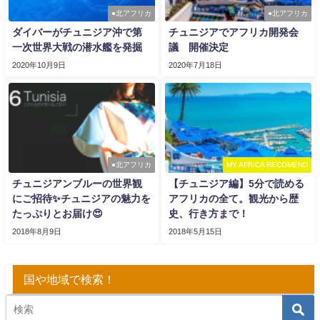
●北アフリカ
●北アフリカ
ダイバーがチュニジア沖で第
チュニジアでアフリカ開発会
一次世界大戦の潜水艦を発掘
議 開催決定
2020年10月9日
2020年7月18日
●北アフリカ
MY AFRICA RECOMEND
チュニジアンブルーの世界観
【チュニジア編】5分で読める
にご招待✨チュニジアの魅力を
アフリカの全て。観光から歴
たっぷりとお届け😍
史、行き方まで！
2018年8月9日
2018年5月15日
国や地域で検索！