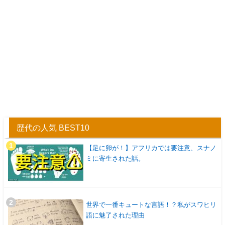
歴代の人気 BEST10
【足に卵が！】アフリカでは要注意、スナノ
ミに寄生された話。
世界で一番キュートな言語！？私がスワヒリ
語に魅了された理由