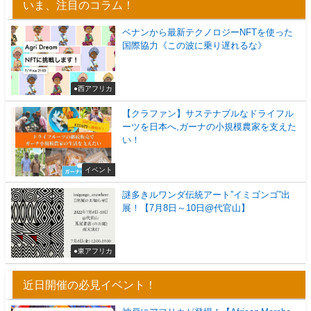
いま、注目のコラム！
ベナンから最新テクノロジーNFTを使った
国際協力《この波に乗り遅れるな》
●西アフリカ
【クラファン】サステナブルなドライフル
ーツを日本へ,ガーナの小規模農家を支えた
い！
イベント
謎多きルワンダ伝統アート”イミゴンゴ”出
展！【7月8日～10日@代官山】
●東アフリカ
近日開催の必見イベント！