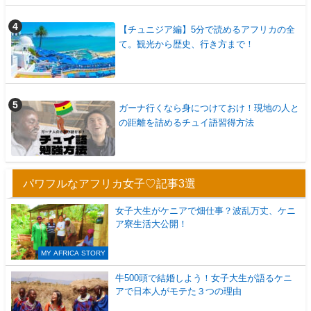
【チュニジア編】5分で読めるアフリカの全
て。観光から歴史、行き方まで！
ガーナ行くなら身につけておけ！現地の人と
の距離を詰めるチュイ語習得方法
パワフルなアフリカ女子♡記事3選
女子大生がケニアで畑仕事？波乱万丈、ケニ
ア寮生活大公開！
MY AFRICA STORY
牛500頭で結婚しよう！女子大生が語るケニ
アで日本人がモテた３つの理由