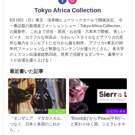
Tokyo Africa Collection
​8月19日（日）東京・浅草橋ヒューリックホールで開催決定。 今
一番話題の新感覚ファッションショー「Tokyo Africa Collection」
の最新作。 これまで渋谷・原宿・お台場・六本木で開催。 美しい
ビーチ、カラフルな街並み、かわいいスタイルなどアフリカの意
外な魅力をコンセプトにゼロから服を制作。 アフリカ×東京の90
年代ファッションなど斬新なコンテンツが盛りだくさん。 各大学
のミスコン出場者総勢20名、世界で活躍するダンサー、豪華ゲス
トが会場を盛り上げる！
最近書いた記事
タンザニア
シエラレオネ
『タンザニア、マダガスカル。
“Blood(血)”から“Peace(平和)”へ
つなぐ、日本と各国のこれか
と変わりゆく国、シエラレオネ
ら。』