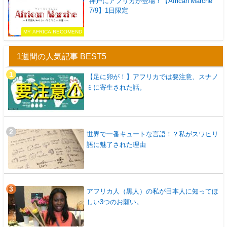
神戸にアフリカが登場！【African Marche
7/9】1日限定
MY AFRICA RECOMEND
1週間の人気記事 BEST5
【足に卵が！】アフリカでは要注意、スナノ
ミに寄生された話。
世界で一番キュートな言語！？私がスワヒリ
語に魅了された理由
アフリカ人（黒人）の私が日本人に知ってほ
しい3つのお願い。