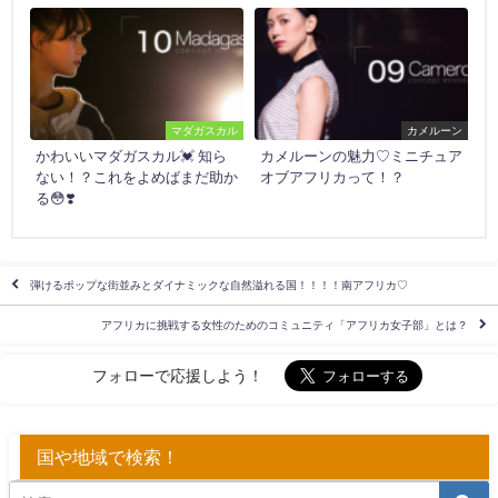
マダガスカル
カメルーン
かわいいマダガスカル💓 知ら
カメルーンの魅力♡ミニチュア
ない！？これをよめばまだ助か
オブアフリカって！？
る😳❣️
弾けるポップな街並みとダイナミックな自然溢れる国！！！！南アフリカ♡
アフリカに挑戦する女性のためのコミュニティ「アフリカ女子部」とは？
フォローで応援しよう！
国や地域で検索！