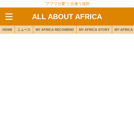
”アフリカ愛”と出逢う場所
ALL ABOUT AFRICA
HOME
ニュース
MY AFRICA RECOMEND
MY AFRICA STORY
MY AFRICA