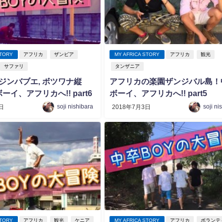
STORY
アフリカ
ザンビア
MY AFRICA STORY
アフリカ
観光
サファリ
タンザニア
 ジンバブエ, ボツワナ縦
アフリカの楽園ザンジバル島！
イ、アフリカへ!! part6
ボーイ、アフリカへ!! part5
soji nishibara
soji ni
日
2018年7月3日
STORY
アフリカ
観光
ケニア
MY AFRICA STORY
アフリカ
ボランテ