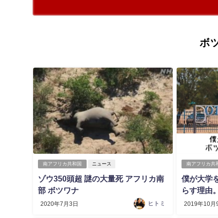
ボ
南アフリカ共和国
ニュース
南アフリカ共
ゾウ350頭超 謎の大量死 アフリカ南
僕が大学
部 ボツワナ
らす理由
ヒトミ
2020年7月3日
2019年10月