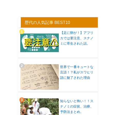
歴代の人気記事 BEST10
【足に卵が！】アフリ
カでは要注意、スナノ
ミに寄生された話。
世界で一番キュートな
言語！？私がスワヒリ
語に魅了された理由
知らないと怖い！！ス
ナノミの症状、治療、
予防法まとめ。