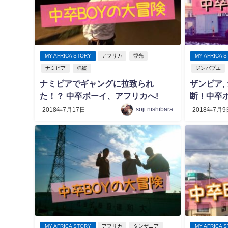
MY AFRICA STORY
アフリカ
観光
MY AFRICA 
ナミビア
強盗
ジンバブエ
ナミビアでギャングに拉致られ
ザンビア,
た！？ 中卒ボーイ、アフリカへ!
断！中卒ボー
soji nishibara
2018年7月17日
2018年7月9
MY AFRICA STORY
アフリカ
タンザニア
MY AFRICA 