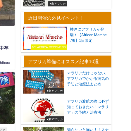
●東アフリカ
近日開催の必見イベント！
神戸にアフリカが登
場！【African Marche
7/9】1日限定
MY AFRICA RECOMEND
中卒
アフリカ準備にオススメ記事10選
shibara
マラリアだけじゃない、
アフリカでかかる病気の
予防と治療法まとめ
●東アフリカ
アフリカ渡航の際は必ず
知っておきたい「マラリ
ア」の予防と治療法
●東アフリカ
知らないと怖い！！スナ
ィア