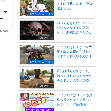
ノミの症状、治療、予防
法まとめ。
ニア
MY AFRICA STORY
ー
知っておきたい、ルワン
ダジェノサイドの話①
shibara
なぜ、悲劇は起きたのか
●東アフリカ
アフリカは行くまでが大
変！親の説得から注射、
おすすめ持ち物を紹介！
MY AFRICA STORY
最初は彼らが怖かった。
知ってほしいストリート
チルドレンの本当の姿。
●東アフリカ
アフリカではTOEICも資
格も役立たず！突破力を
磨くべし！-内藤獅友-
MY AFRICA BUSINESS