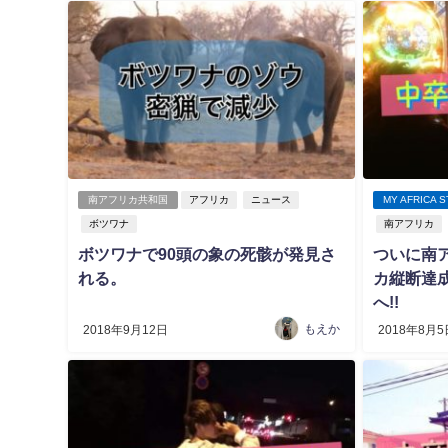
南アフリカ共和国
アフリカ
ニュース
MY AFRICA 
ボツワナ
南アフリカ
ボツワナで90頭の象の死骸が発見さ
ついに南
れる。
カ縦断達
へ!!
もえか
2018年9月12日
2018年8月5