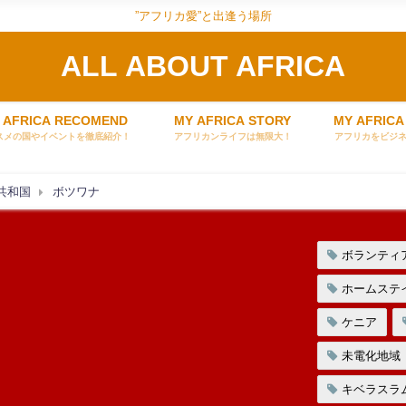
”アフリカ愛”と出逢う場所
ALL ABOUT AFRICA
 AFRICA RECOMEND
MY AFRICA STORY
MY AFRICA
スメの国やイベントを徹底紹介！
アフリカンライフは無限大！
アフリカをビジ
共和国
ボツワナ
ボランティ
ホームステ
ケニア
未電化地域
キベラスラ