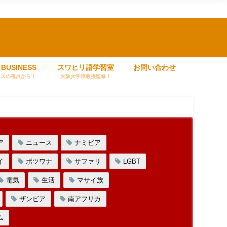
 BUSINESS
スワヒリ語学習室
お問い合わせ
ネスの視点から！
大阪大学准教授監修！
ア
ニュース
ナミビア
イ
ボツワナ
サファリ
LGBT
電気
生活
マサイ族
ザンビア
南アフリカ
ム