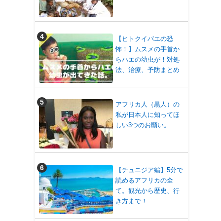
【ヒトクイバエの恐
怖！】ムスメの手首か
らハエの幼虫が！対処
法、治療、予防まとめ
アフリカ人（黒人）の
私が日本人に知ってほ
しい3つのお願い。
【チュニジア編】5分で
読めるアフリカの全
て。観光から歴史、行
き方まで！