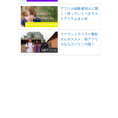
アフリカ経験者50人に聞
く！持っていくべきマス
トアイテムまとめ
MY AFRICA RECOMEND
リーマントラベラー東松
さんオススメ、初アフリ
カならズバリこの国！
●東アフリカ