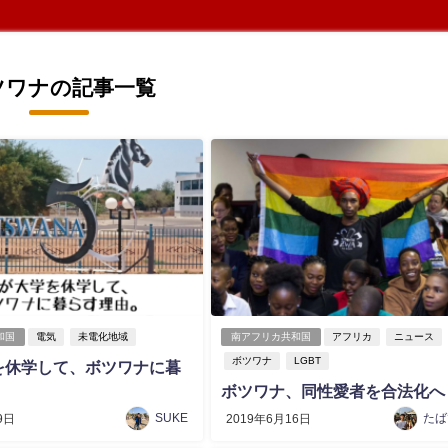
ツワナの記事一覧
和国
電気
未電化地域
南アフリカ共和国
アフリカ
ニュース
ボツワナ
LGBT
を休学して、ボツワナに暮
。
ボツワナ、同性愛者を合法化へ
SUKE
たば
9日
2019年6月16日