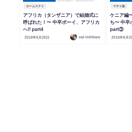
ホームステイ
マサイ族
アフリカ（タンザニア）で結婚式に
ケニア編
呼ばれた！〜 中卒ボーイ、アフリカ
ち〜 中卒
へ!! part4
part③
soji nishibara
2018年6月26日
2018年6月2