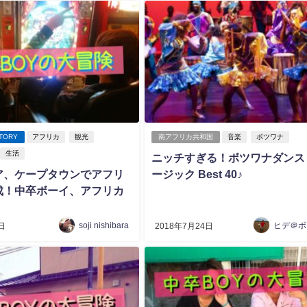
STORY
アフリカ
観光
南アフリカ共和国
音楽
ボツワナ
生活
ニッチすぎる！ボツワナダンス
ア、ケープタウンでアフリ
ージック Best 40♪
成！中卒ボーイ、アフリカ
soji nishibara
ヒデ＠ボ
日
2018年7月24日