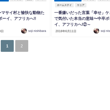
ホームステイ
ケニア
〜マサイ村と愉快な動物た
一番嫌いだった言葉「幸せ」ケ
ボーイ、アフリカへ!!
で気付いた本当の意味〜中卒ボ
イ、アフリカへ!②～
soji nishibara
soji ni
0日
2018年6月11日
1
2