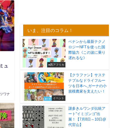
いま、注目のコラム！
ベナンから最新テクノ
ロジーNFTを使った国
際協力《この波に乗り
遅れるな》
●西アフリカ
ミュ
【クラファン】サステ
ナブルなドライフルー
ツを日本へ,ガーナの小
規模農家を支えたい！
ツワナ
イベント
謎多きルワンダ伝統ア
ート”イミゴンゴ”出
展！【7月8日～10日@
代官山】