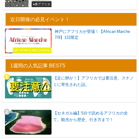
●東アフリカ
近日開催の必見イベント！
神戸にアフリカが登場！【African Marche
7/9】1日限定
MY AFRICA RECOMEND
1週間の人気記事 BEST5
【足に卵が！】アフリカでは要注意、スナノ
ミに寄生された話。
【セネガル編】5分で読めるアフリカの全
て。観光から歴史、行き方まで！