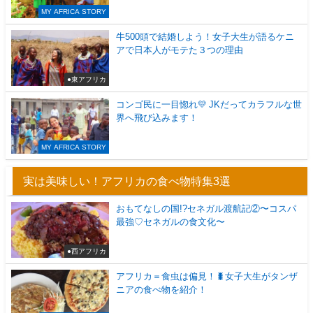
MY AFRICA STORY
牛500頭で結婚しよう！女子大生が語るケニ
アで日本人がモテた３つの理由
●東アフリカ
コンゴ民に一目惚れ💛 JKだってカラフルな世
界へ飛び込みます！
MY AFRICA STORY
実は美味しい！アフリカの食べ物特集3選
おもてなしの国!?セネガル渡航記②〜コスパ
最強♡セネガルの食文化〜
●西アフリカ
アフリカ＝食虫は偏見！🐛女子大生がタンザ
ニアの食べ物を紹介！