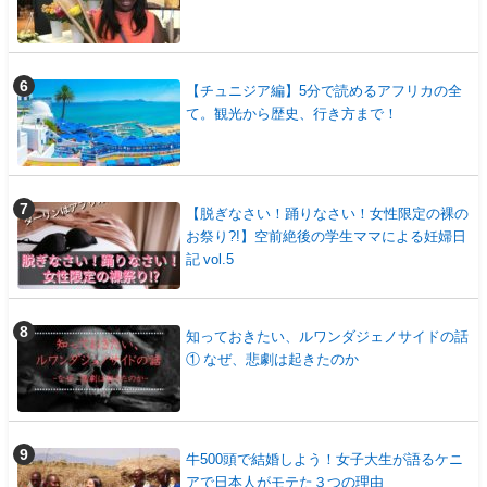
【チュニジア編】5分で読めるアフリカの全
て。観光から歴史、行き方まで！
【脱ぎなさい！踊りなさい！女性限定の裸の
お祭り?!】空前絶後の学生ママによる妊婦日
記 vol.5
知っておきたい、ルワンダジェノサイドの話
① なぜ、悲劇は起きたのか
牛500頭で結婚しよう！女子大生が語るケニ
アで日本人がモテた３つの理由