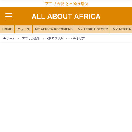
”アフリカ愛”と出逢う場所
ALL ABOUT AFRICA
HOME
ニュース
MY AFRICA RECOMEND
MY AFRICA STORY
MY AFRICA
ホーム
アフリカ全体
●東アフリカ
エチオピア