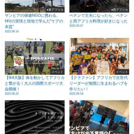
●東アフリカ
●西アフリカ
ザンビアの保健NGOに携わる。
ベナンで主夫になったら、ベナン
HIVの実情と現地で学んだ”ケアの
と西アフリカ料理が好きになった
2022.09.07
本質”
2022.09.14
イベント
イベント
【9/4大阪】体を動かしてアフリカ
【クラファン】アフリカで次世代
と繋がる！大人の国際スポーツ大
リーダーが無限に生まれるハブを
会開催！
作りたい！
2022.08.22
2022.08.19