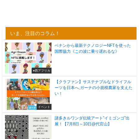
いま、注目のコラム！
ベナンから最新テクノロジーNFTを使った
国際協力《この波に乗り遅れるな》
●西アフリカ
【クラファン】サステナブルなドライフル
ーツを日本へ,ガーナの小規模農家を支えた
い！
イベント
謎多きルワンダ伝統アート”イミゴンゴ”出
展！【7月8日～10日@代官山】