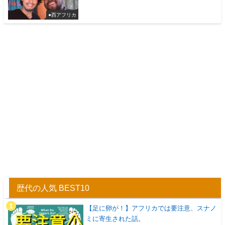
●西アフリカ
歴代の人気 BEST10
【足に卵が！】アフリカでは要注意、スナノ
ミに寄生された話。