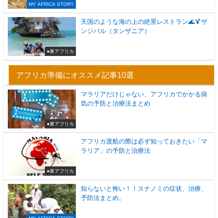
MY AFRICA STORY
天国のような海の上の絶景レストラン🌊🍹ザ
ンジバル（タンザニア）
●東アフリカ
アフリカ準備にオススメ記事10選
マラリアだけじゃない、アフリカでかかる病
気の予防と治療法まとめ
●東アフリカ
アフリカ渡航の際は必ず知っておきたい「マ
ラリア」の予防と治療法
●東アフリカ
知らないと怖い！！スナノミの症状、治療、
予防法まとめ。
MY AFRICA STORY