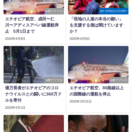
●東アフリカ
MY AFRICA STORY
エチオピア航空、成田〜仁
「現地の人達の本当の願い」
川〜アディスアベバ線運航停
を支援する側は聞けています
止 5月1日まで
か？
2020年4月8日
2020年4月8日
●東アフリカ
●東アフリカ
億万長者がエチオピアのコロ
エチオピア航空、80路線以上
ナウイルスとの闘いに360万ド
の国際線の運航を停止
ルを寄付
2020年3月31日
2020年4月1日