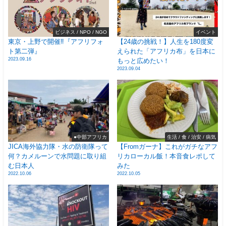
ビジネス / NPO / NGO
イベント
東京・上野で開催‼️『アフリフォ
【24歳の挑戦！】人生を180度変
ト第二弾』
えられた「アフリカ布」を日本に
2023.09.16
もっと広めたい！
2023.09.04
●中部アフリカ
生活 / 食 / 治安 / 病気
JICA海外協力隊・水の防衛隊って
【Fromガーナ】これがガチなアフ
何？カメルーンで水問題に取り組
リカローカル飯！本音食レポして
む日本人
みた
2022.10.06
2022.10.05