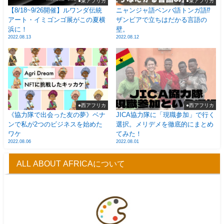
●東アフリカ
●東アフリカ
【8/18~9/26開催】ルワンダ伝統
ニャンジャ語ベンバ語トンガ語⁉
アート・イミゴンゴ展がこの夏横
ザンビアで立ちはだかる言語の
浜に！
壁。
2022.08.13
2022.08.12
●西アフリカ
●西アフリカ
《協力隊で出会った友の夢》ベナ
JICA協力隊に「現職参加」で行く
ンで私が2つのビジネスを始めた
選択。メリデメを徹底的にまとめ
ワケ
てみた！
2022.08.06
2022.08.01
ALL ABOUT AFRICAについて