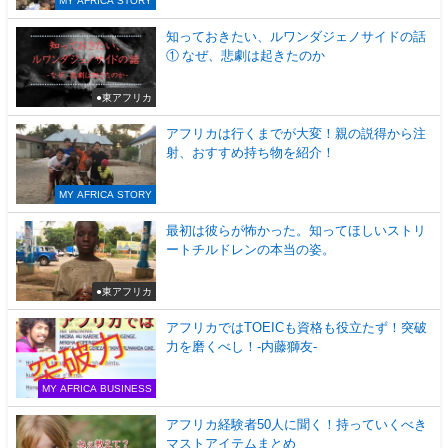
知っておきたい、ルワンダジェノサイドの話
① なぜ、悲劇は起きたのか
●東アフリカ
アフリカは行くまでが大変！親の説得から注
射、おすすめ持ち物を紹介！
MY AFRICA STORY
最初は彼らが怖かった。知ってほしいストリ
ートチルドレンの本当の姿。
●東アフリカ
アフリカではTOEICも資格も役立たず！突破
力を磨くべし！-内藤獅友-
MY AFRICA BUSINESS
アフリカ経験者50人に聞く！持っていくべき
マストアイテムまとめ