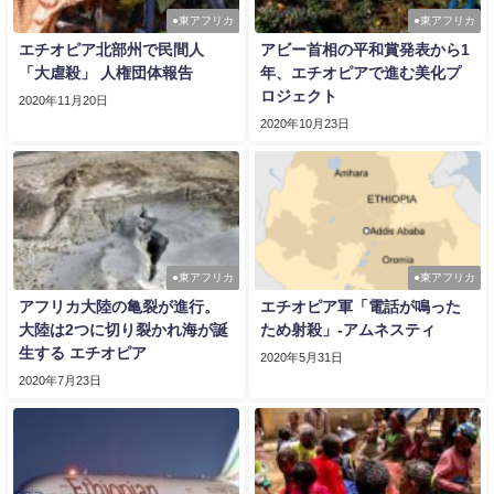
●東アフリカ
●東アフリカ
エチオピア北部州で民間人
アビー首相の平和賞発表から1
「大虐殺」 人権団体報告
年、エチオピアで進む美化プ
ロジェクト
2020年11月20日
2020年10月23日
●東アフリカ
●東アフリカ
アフリカ大陸の亀裂が進行。
エチオピア軍「電話が鳴った
大陸は2つに切り裂かれ海が誕
ため射殺」-アムネスティ
生する エチオピア
2020年5月31日
2020年7月23日