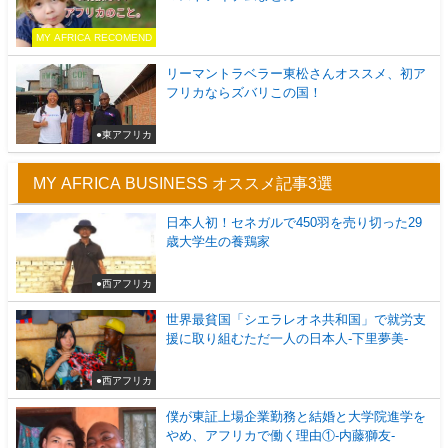
MY AFRICA RECOMEND
リーマントラベラー東松さんオススメ、初ア
フリカならズバリこの国！
●東アフリカ
MY AFRICA BUSINESS オススメ記事3選
日本人初！セネガルで450羽を売り切った29
歳大学生の養鶏家
●西アフリカ
世界最貧国「シエラレオネ共和国」で就労支
援に取り組むただ一人の日本人-下里夢美-
●西アフリカ
僕が東証上場企業勤務と結婚と大学院進学を
やめ、アフリカで働く理由①-内藤獅友-