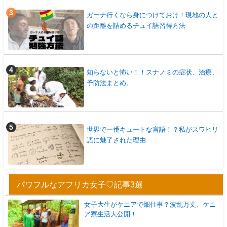
ガーナ行くなら身につけておけ！現地の人と
の距離を詰めるチュイ語習得方法
知らないと怖い！！スナノミの症状、治療、
予防法まとめ。
世界で一番キュートな言語！？私がスワヒリ
語に魅了された理由
パワフルなアフリカ女子♡記事3選
女子大生がケニアで畑仕事？波乱万丈、ケニ
ア寮生活大公開！