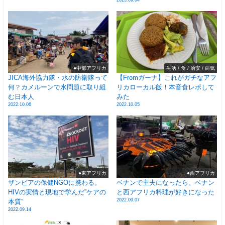
●中部アフリカ
生活 / 食 / 治安 / 病気
JICA海外協力隊・水の防衛隊って
【Fromガーナ】これがガチなアフ
何？カメルーンで水問題に取り組
リカローカル飯！本音食レポして
む日本人
みた
2022.10.06
2022.10.05
●東アフリカ
●西アフリカ
ザンビアの保健NGOに携わる。
ベナンで主夫になったら、ベナン
HIVの実情と現地で学んだ”ケアの
と西アフリカ料理が好きになった
2022.09.07
本質”
2022.09.14