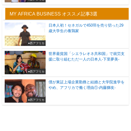
MY AFRICA BUSINESS オススメ記事3選
日本人初！セネガルで450羽を売り切った29
歳大学生の養鶏家
●西アフリカ
世界最貧国「シエラレオネ共和国」で就労支
援に取り組むただ一人の日本人-下里夢美-
●西アフリカ
僕が東証上場企業勤務と結婚と大学院進学を
やめ、アフリカで働く理由①-内藤獅友-
●西アフリカ