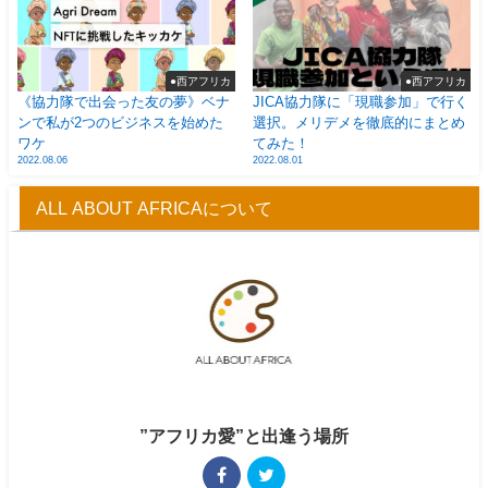
●西アフリカ
●西アフリカ
《協力隊で出会った友の夢》ベナ
JICA協力隊に「現職参加」で行く
ンで私が2つのビジネスを始めた
選択。メリデメを徹底的にまとめ
ワケ
てみた！
2022.08.06
2022.08.01
ALL ABOUT AFRICAについて
”アフリカ愛”と出逢う場所