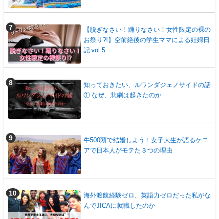
【脱ぎなさい！踊りなさい！女性限定の裸の
お祭り?!】空前絶後の学生ママによる妊婦日
記 vol.5
知っておきたい、ルワンダジェノサイドの話
① なぜ、悲劇は起きたのか
牛500頭で結婚しよう！女子大生が語るケニ
アで日本人がモテた３つの理由
海外渡航経験ゼロ、英語力ゼロだった私がな
んでJICAに就職したのか