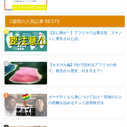
MY AFRICA RECOMEND
1週間の人気記事 BEST5
【足に卵が！】アフリカでは要注意、スナノ
ミに寄生された話。
【セネガル編】5分で読めるアフリカの全
て。観光から歴史、行き方まで！
ガーナ行くなら身につけておけ！現地の人と
の距離を詰めるチュイ語習得方法