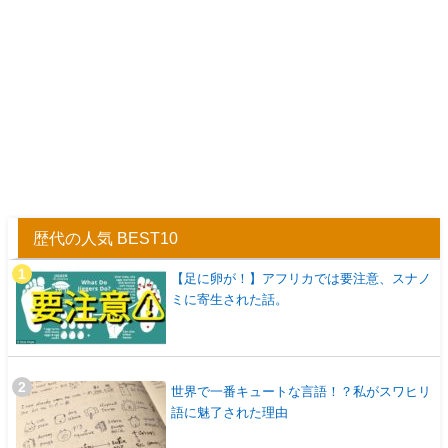
歴代の人気 BEST10
【足に卵が！】アフリカでは要注意、スナノ
ミに寄生された話。
世界で一番キュートな言語！？私がスワヒリ
語に魅了された理由