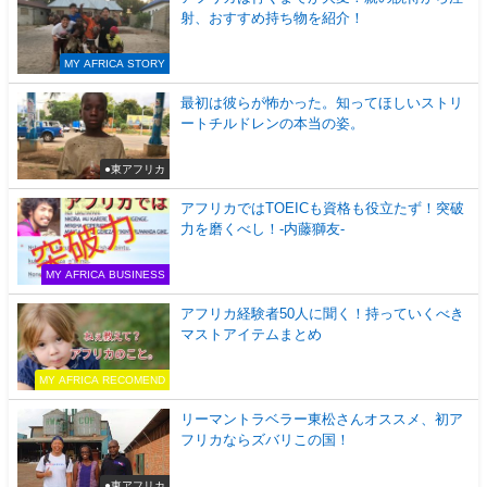
射、おすすめ持ち物を紹介！
MY AFRICA STORY
最初は彼らが怖かった。知ってほしいストリ
ートチルドレンの本当の姿。
●東アフリカ
アフリカではTOEICも資格も役立たず！突破
力を磨くべし！-内藤獅友-
MY AFRICA BUSINESS
アフリカ経験者50人に聞く！持っていくべき
マストアイテムまとめ
MY AFRICA RECOMEND
リーマントラベラー東松さんオススメ、初ア
フリカならズバリこの国！
●東アフリカ