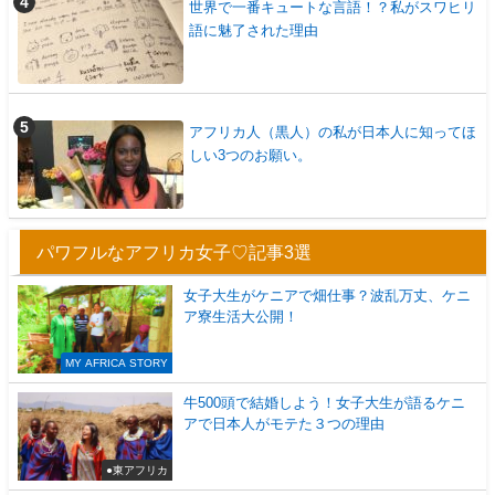
世界で一番キュートな言語！？私がスワヒリ
語に魅了された理由
アフリカ人（黒人）の私が日本人に知ってほ
しい3つのお願い。
パワフルなアフリカ女子♡記事3選
女子大生がケニアで畑仕事？波乱万丈、ケニ
ア寮生活大公開！
MY AFRICA STORY
牛500頭で結婚しよう！女子大生が語るケニ
アで日本人がモテた３つの理由
●東アフリカ