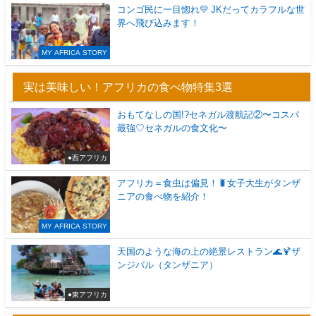
コンゴ民に一目惚れ💛 JKだってカラフルな世
界へ飛び込みます！
MY AFRICA STORY
実は美味しい！アフリカの食べ物特集3選
おもてなしの国!?セネガル渡航記②〜コスパ
最強♡セネガルの食文化〜
●西アフリカ
アフリカ＝食虫は偏見！🐛女子大生がタンザ
ニアの食べ物を紹介！
MY AFRICA STORY
天国のような海の上の絶景レストラン🌊🍹ザ
ンジバル（タンザニア）
●東アフリカ