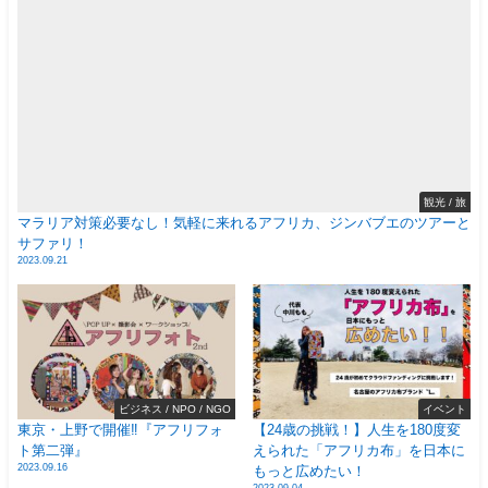
観光 / 旅
マラリア対策必要なし！気軽に来れるアフリカ、ジンバブエのツアーと
サファリ！
2023.09.21
ビジネス / NPO / NGO
イベント
東京・上野で開催‼️『アフリフォ
【24歳の挑戦！】人生を180度変
ト第二弾』
えられた「アフリカ布」を日本に
2023.09.16
もっと広めたい！
2023.09.04