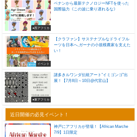
ベナンから最新テクノロジーNFTを使った
国際協力《この波に乗り遅れるな》
●西アフリカ
【クラファン】サステナブルなドライフル
ーツを日本へ,ガーナの小規模農家を支えた
い！
イベント
謎多きルワンダ伝統アート”イミゴンゴ”出
展！【7月8日～10日@代官山】
●東アフリカ
近日開催の必見イベント！
神戸にアフリカが登場！【African Marche
7/9】1日限定