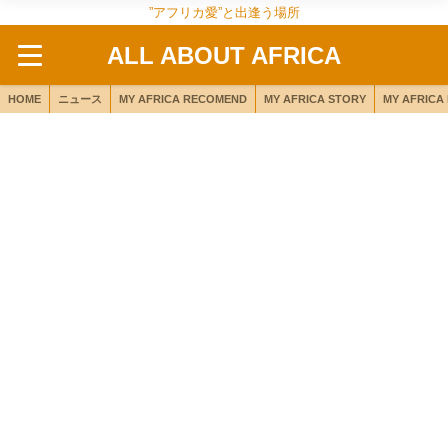
”アフリカ愛”と出逢う場所
ALL ABOUT AFRICA
HOME
ニュース
MY AFRICA RECOMEND
MY AFRICA STORY
MY AFRICA