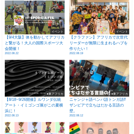
イベント
イベント
【9/4大阪】体を動かしてアフリカ
【クラファン】アフリカで次世代
と繋がる！大人の国際スポーツ大
リーダーが無限に生まれるハブを
会開催！
作りたい！
2022.08.22
2022.08.19
●東アフリカ
●東アフリカ
【8/18~9/26開催】ルワンダ伝統
ニャンジャ語ベンバ語トンガ語⁉
アート・イミゴンゴ展がこの夏横
ザンビアで立ちはだかる言語の
浜に！
壁。
2022.08.13
2022.08.12