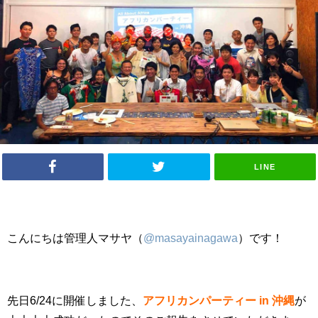
LINE
こんにちは管理人マサヤ（
@masayainagawa
）です！
先日6/24に開催しました、
アフリカンパーティー in 沖縄
が