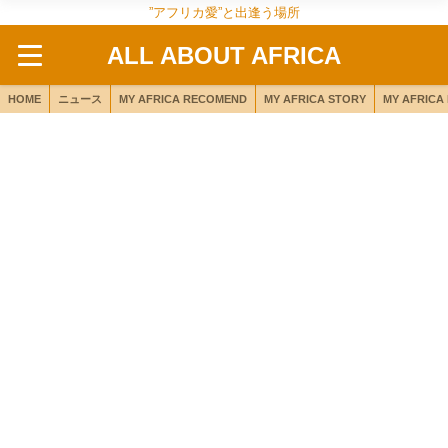
”アフリカ愛”と出逢う場所
ALL ABOUT AFRICA
HOME
ニュース
MY AFRICA RECOMEND
MY AFRICA STORY
MY AFRICA