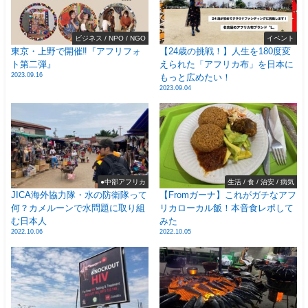
ビジネス / NPO / NGO
イベント
東京・上野で開催‼️『アフリフォ
【24歳の挑戦！】人生を180度変
ト第二弾』
えられた「アフリカ布」を日本に
2023.09.16
もっと広めたい！
2023.09.04
●中部アフリカ
生活 / 食 / 治安 / 病気
JICA海外協力隊・水の防衛隊って
【Fromガーナ】これがガチなアフ
何？カメルーンで水問題に取り組
リカローカル飯！本音食レポして
む日本人
みた
2022.10.06
2022.10.05