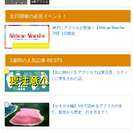
●東アフリカ
近日開催の必見イベント！
神戸にアフリカが登場！【African Marche
7/9】1日限定
MY AFRICA RECOMEND
1週間の人気記事 BEST5
【足に卵が！】アフリカでは要注意、スナノ
ミに寄生された話。
【セネガル編】5分で読めるアフリカの全
て。観光から歴史、行き方まで！