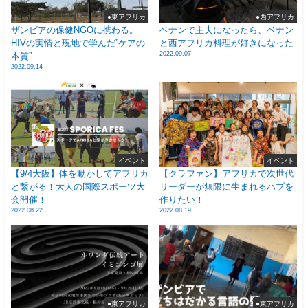
●東アフリカ
●西アフリカ
ザンビアの保健NGOに携わる。
ベナンで主夫になったら、ベナン
HIVの実情と現地で学んだ”ケアの
と西アフリカ料理が好きになった
2022.09.07
本質”
2022.09.14
イベント
イベント
【9/4大阪】体を動かしてアフリカ
【クラファン】アフリカで次世代
と繋がる！大人の国際スポーツ大
リーダーが無限に生まれるハブを
会開催！
作りたい！
2022.08.22
2022.08.19
●東アフリカ
●東アフリカ