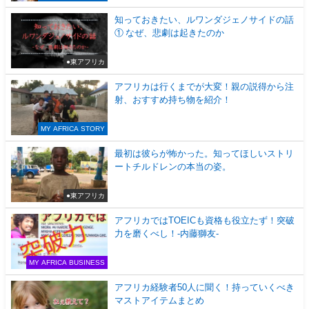
知っておきたい、ルワンダジェノサイドの話
① なぜ、悲劇は起きたのか
●東アフリカ
アフリカは行くまでが大変！親の説得から注
射、おすすめ持ち物を紹介！
MY AFRICA STORY
最初は彼らが怖かった。知ってほしいストリ
ートチルドレンの本当の姿。
●東アフリカ
アフリカではTOEICも資格も役立たず！突破
力を磨くべし！-内藤獅友-
MY AFRICA BUSINESS
アフリカ経験者50人に聞く！持っていくべき
マストアイテムまとめ