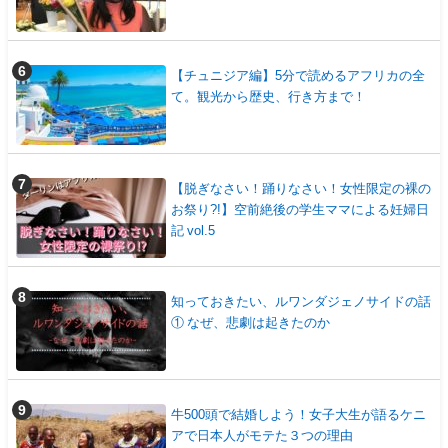
【チュニジア編】5分で読めるアフリカの全
て。観光から歴史、行き方まで！
【脱ぎなさい！踊りなさい！女性限定の裸の
お祭り?!】空前絶後の学生ママによる妊婦日
記 vol.5
知っておきたい、ルワンダジェノサイドの話
① なぜ、悲劇は起きたのか
牛500頭で結婚しよう！女子大生が語るケニ
アで日本人がモテた３つの理由