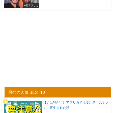
●西アフリカ
歴代の人気 BEST10
【足に卵が！】アフリカでは要注意、スナノ
ミに寄生された話。