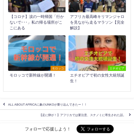
留学
留学
【コロナ】涙の一時帰国「行か
アフリカ最高峰キリマンジャロ
ないで･･･」私の帰る場所がこ
を見ながら走るマラソン【完全
こにある
解説】
モロッコ
エチオピア
モロッコで新幹線が開通！
エチオピアで初の女性大統領誕
生！
ALL ABOUT AFRICAに象のUNKOが乗り込んできたー！！
【足に卵が！】アフリカでは要注意、スナノミに寄生された話。
フォローで応援しよう！