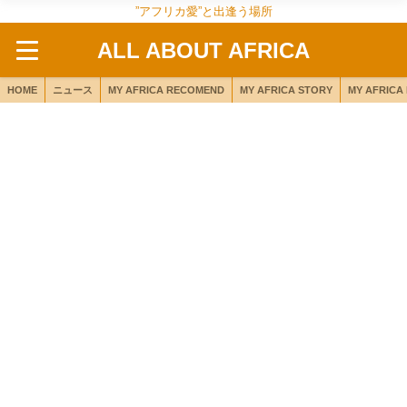
”アフリカ愛”と出逢う場所
ALL ABOUT AFRICA
HOME
ニュース
MY AFRICA RECOMEND
MY AFRICA STORY
MY AFRICA