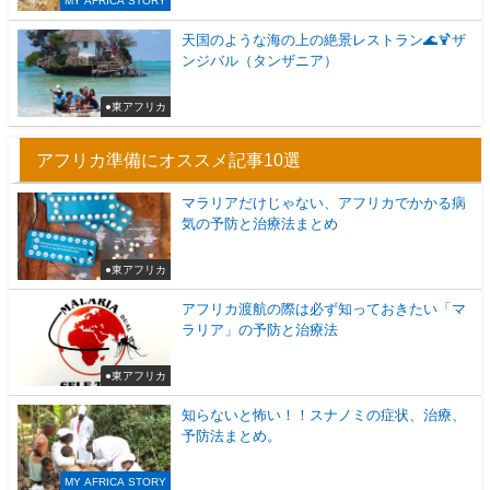
MY AFRICA STORY
天国のような海の上の絶景レストラン🌊🍹ザ
ンジバル（タンザニア）
●東アフリカ
アフリカ準備にオススメ記事10選
マラリアだけじゃない、アフリカでかかる病
気の予防と治療法まとめ
●東アフリカ
アフリカ渡航の際は必ず知っておきたい「マ
ラリア」の予防と治療法
●東アフリカ
知らないと怖い！！スナノミの症状、治療、
予防法まとめ。
MY AFRICA STORY