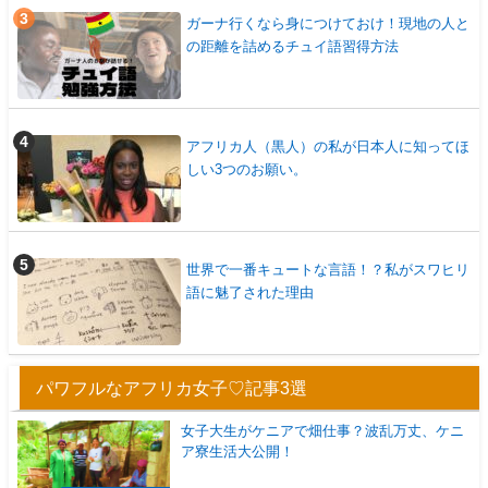
ガーナ行くなら身につけておけ！現地の人と
の距離を詰めるチュイ語習得方法
アフリカ人（黒人）の私が日本人に知ってほ
しい3つのお願い。
世界で一番キュートな言語！？私がスワヒリ
語に魅了された理由
パワフルなアフリカ女子♡記事3選
女子大生がケニアで畑仕事？波乱万丈、ケニ
ア寮生活大公開！