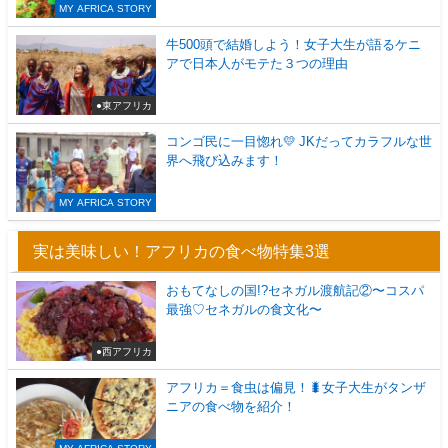
MY AFRICA STORY
牛500頭で結婚しよう！女子大生が語るケニ
アで日本人がモテた３つの理由
●東アフリカ
コンゴ民に一目惚れ💛 JKだってカラフルな世
界へ飛び込みます！
MY AFRICA STORY
実は美味しい！アフリカの食べ物特集3選
おもてなしの国!?セネガル渡航記②〜コスパ
最強♡セネガルの食文化〜
●西アフリカ
アフリカ＝食虫は偏見！🐛女子大生がタンザ
ニアの食べ物を紹介！