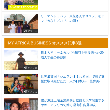
MY AFRICA RECOMEND
リーマントラベラー東松さんオススメ、初ア
フリカならズバリこの国！
●東アフリカ
MY AFRICA BUSINESS オススメ記事3選
日本人初！セネガルで450羽を売り切った29
歳大学生の養鶏家
●西アフリカ
世界最貧国「シエラレオネ共和国」で就労支
援に取り組むただ一人の日本人-下里夢美-
●西アフリカ
僕が東証上場企業勤務と結婚と大学院進学を
やめ、アフリカで働く理由①-内藤獅友-