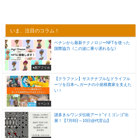
いま、注目のコラム！
ベナンから最新テクノロジーNFTを使った
国際協力《この波に乗り遅れるな》
●西アフリカ
【クラファン】サステナブルなドライフル
ーツを日本へ,ガーナの小規模農家を支えた
い！
イベント
謎多きルワンダ伝統アート”イミゴンゴ”出
展！【7月8日～10日@代官山】