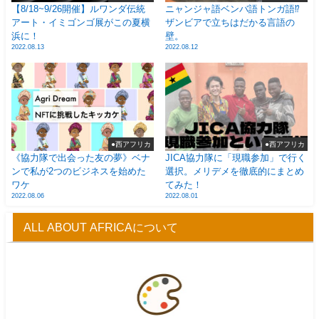
【8/18~9/26開催】ルワンダ伝統
ニャンジャ語ベンバ語トンガ語⁉
アート・イミゴンゴ展がこの夏横
ザンビアで立ちはだかる言語の
浜に！
壁。
2022.08.13
2022.08.12
●西アフリカ
●西アフリカ
《協力隊で出会った友の夢》ベナ
JICA協力隊に「現職参加」で行く
ンで私が2つのビジネスを始めた
選択。メリデメを徹底的にまとめ
ワケ
てみた！
2022.08.06
2022.08.01
ALL ABOUT AFRICAについて