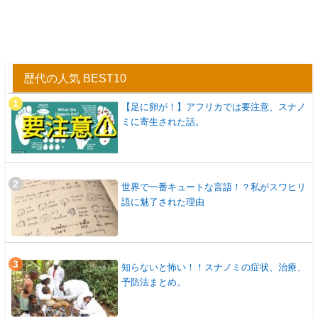
歴代の人気 BEST10
【足に卵が！】アフリカでは要注意、スナノ
ミに寄生された話。
世界で一番キュートな言語！？私がスワヒリ
語に魅了された理由
知らないと怖い！！スナノミの症状、治療、
予防法まとめ。