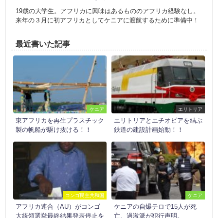
19歳の大学生。アフリカに興味はあるもののアフリカ経験なし。
来年の３月に初アフリカとしてケニアに渡航するために準備中！
最近書いた記事
ケニア
エリトリア
東アフリカを再生プラスチック
エリトリアとエチオピアを結ぶ
製の帆船が駆け抜ける！！
鉄道の建設計画始動！！
コンゴ民主共和国
ケニア
アフリカ連合（AU）がコンゴ
ケニアの自爆テロで15人が死
大統領選挙最終結果発表停止を
亡、過激派が犯行声明。