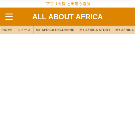
”アフリカ愛”と出逢う場所
ALL ABOUT AFRICA
HOME
ニュース
MY AFRICA RECOMEND
MY AFRICA STORY
MY AFRICA