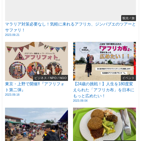
観光 / 旅
マラリア対策必要なし！気軽に来れるアフリカ、ジンバブエのツアーと
サファリ！
2023.09.21
ビジネス / NPO / NGO
イベント
東京・上野で開催‼️『アフリフォ
【24歳の挑戦！】人生を180度変
ト第二弾』
えられた「アフリカ布」を日本に
2023.09.16
もっと広めたい！
2023.09.04