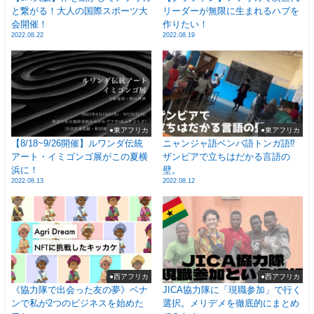
と繋がる！大人の国際スポーツ大
リーダーが無限に生まれるハブを
会開催！
作りたい！
2022.08.22
2022.08.19
●東アフリカ
●東アフリカ
【8/18~9/26開催】ルワンダ伝統
ニャンジャ語ベンバ語トンガ語⁉
アート・イミゴンゴ展がこの夏横
ザンビアで立ちはだかる言語の
浜に！
壁。
2022.08.13
2022.08.12
●西アフリカ
●西アフリカ
《協力隊で出会った友の夢》ベナ
JICA協力隊に「現職参加」で行く
ンで私が2つのビジネスを始めた
選択。メリデメを徹底的にまとめ