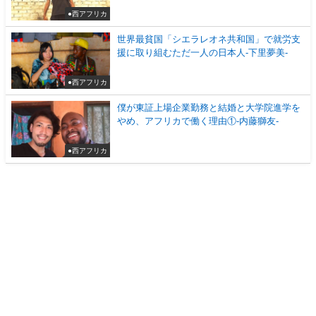
●西アフリカ
世界最貧国「シエラレオネ共和国」で就労支
援に取り組むただ一人の日本人-下里夢美-
●西アフリカ
僕が東証上場企業勤務と結婚と大学院進学を
やめ、アフリカで働く理由①-内藤獅友-
●西アフリカ