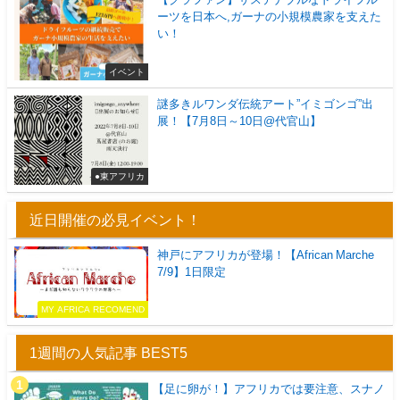
ーツを日本へ,ガーナの小規模農家を支えた
い！
イベント
謎多きルワンダ伝統アート”イミゴンゴ”出
展！【7月8日～10日@代官山】
●東アフリカ
近日開催の必見イベント！
神戸にアフリカが登場！【African Marche
7/9】1日限定
MY AFRICA RECOMEND
1週間の人気記事 BEST5
【足に卵が！】アフリカでは要注意、スナノ