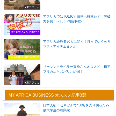
●東アフリカ
アフリカではTOEICも資格も役立たず！突破
力を磨くべし！-内藤獅友-
MY AFRICA BUSINESS
アフリカ経験者50人に聞く！持っていくべき
マストアイテムまとめ
MY AFRICA RECOMEND
リーマントラベラー東松さんオススメ、初ア
フリカならズバリこの国！
●東アフリカ
MY AFRICA BUSINESS オススメ記事3選
日本人初！セネガルで450羽を売り切った29
歳大学生の養鶏家