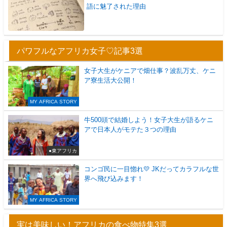
語に魅了された理由
パワフルなアフリカ女子♡記事3選
女子大生がケニアで畑仕事？波乱万丈、ケニ
ア寮生活大公開！
MY AFRICA STORY
牛500頭で結婚しよう！女子大生が語るケニ
アで日本人がモテた３つの理由
●東アフリカ
コンゴ民に一目惚れ💛 JKだってカラフルな世
界へ飛び込みます！
MY AFRICA STORY
実は美味しい！アフリカの食べ物特集3選