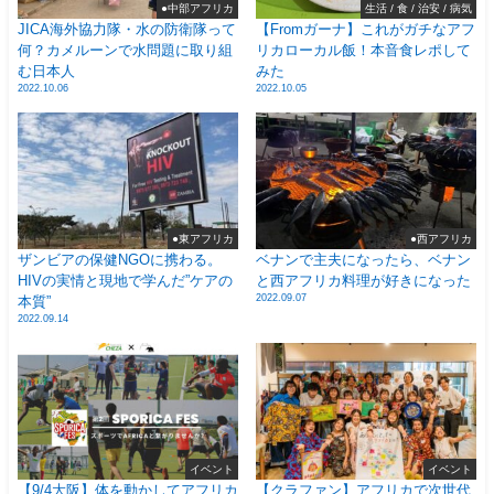
●中部アフリカ
生活 / 食 / 治安 / 病気
JICA海外協力隊・水の防衛隊って
【Fromガーナ】これがガチなアフ
何？カメルーンで水問題に取り組
リカローカル飯！本音食レポして
む日本人
みた
2022.10.06
2022.10.05
●東アフリカ
●西アフリカ
ザンビアの保健NGOに携わる。
ベナンで主夫になったら、ベナン
HIVの実情と現地で学んだ”ケアの
と西アフリカ料理が好きになった
2022.09.07
本質”
2022.09.14
イベント
イベント
【9/4大阪】体を動かしてアフリカ
【クラファン】アフリカで次世代