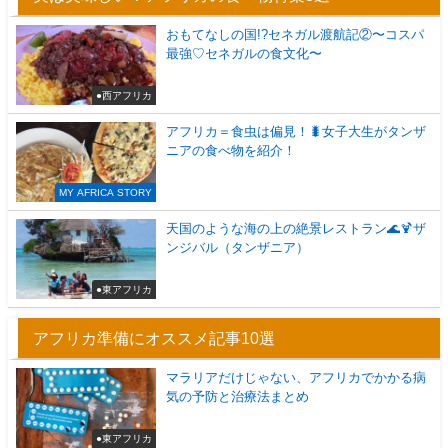
おもてなしの国!?セネガル渡航記②〜コスパ
最強♡セネガルの食文化〜
●西アフリカ
アフリカ＝食虫は偏見！🐛女子大生がタンザ
ニアの食べ物を紹介！
MY AFRICA STORY
天国のような海の上の絶景レストラン🌊🍹ザ
ンジバル（タンザニア）
●東アフリカ
アフリカ準備にオススメ記事10選
マラリアだけじゃない、アフリカでかかる病
気の予防と治療法まとめ
●東アフリカ