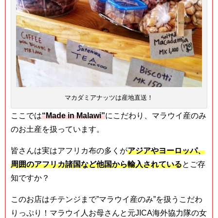
マカダミアナッツは産地直送！
ここでは
“Made in Malawi”
にこだわり、マラウイ産のみ
のお土産を扱っています。
皆さんは実はアフリカ布の多くが
アジアやヨーロッパ、
周囲のアフリカ諸国など他国から輸入されている
とご存
知ですか？
このお店はチテンジまで
”
マラウイ産のみ
”
を扱うこだわ
りっぷり！マラウイ人お母さんと元
JICA
海外協力隊の女