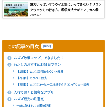
魅力いっぱいマラウイ北部にいってみない？リロン
グウェからの行き方。理学療法士がアフリカへ⑧
2019.12.4
この記事の目次
[
hide
]
ムズズ散策マップ、できました！
1
わたしのおすすめ2泊3日プラン
2
【1日目】ムズズ到着&タウン内散策
【2日目】カタベイ観光
【3日目】ムズズコーヒー工場見学&リロングウェへ出発
入れておくと便利なアプリ
3
ムズズ観光の注意点
4
一緒に読まれてる関連記事