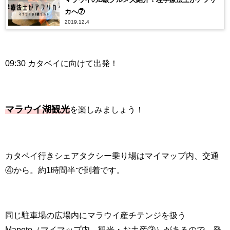
カへ⑦
2019.12.4
09:30 カタベイに向けて出発！
マラウイ湖観光
を楽しみましょう！
カタベイ行きシェアタクシー乗り場はマイマップ内、交通
④から。約
1
時間半で到着です。
同じ駐車場の広場内にマラウイ産チテンジを扱う
Mapeto
（マイマップ内、観光・お土産③）があるので、発