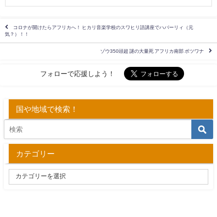
コロナが開けたらアフリカへ！ ヒカリ音楽学校のスワヒリ語講座でハバーリィ（元
気？）！！
ゾウ350頭超 謎の大量死 アフリカ南部 ボツワナ
フォローで応援しよう！
国や地域で検索！
カテゴリー