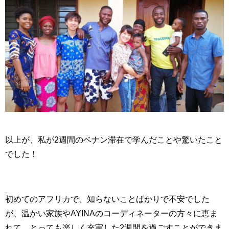
以上が、私が
2
週間のベナン滞在で学んだことや驚いたこと
でした！
初めてのアフリカで、知らないことばかりで不安でした
が、温かい家族や
AYINA
のコーディネーターの方々に恵ま
れて、とっても楽しく充実した
2
週間を過ごすことができま