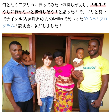
何となくアフリカに行ってみたい気持ちがあり、
大学生の
うちに行かないと後悔しそう！
と思ったので、ノリと勢い
でナイケル
(
内藤獅友
)
さんの
twitter
で見つけた
AYINA
のプロ
グラム
の説明会に参加しました！