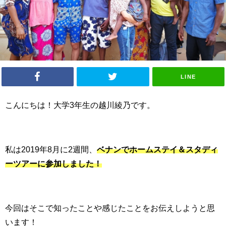
LINE
こんにちは！大学
3
年生の越川綾乃です。
私は
2019
年
8
月に
2
週間、
ベナンでホームステイ＆スタディ
ーツアーに参加しました！
今回はそこで知ったことや感じたことをお伝えしようと思
います！