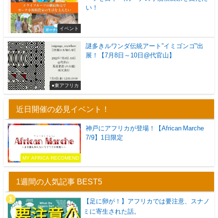
い！
イベント
謎多きルワンダ伝統アート”イミゴンゴ”出
展！【7月8日～10日@代官山】
●東アフリカ
近日開催の必見イベント！
神戸にアフリカが登場！【African Marche
7/9】1日限定
MY AFRICA RECOMEND
1週間の人気記事 BEST5
【足に卵が！】アフリカでは要注意、スナノ
ミに寄生された話。