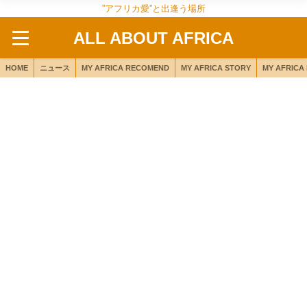
”アフリカ愛”と出逢う場所
ALL ABOUT AFRICA
HOME
ニュース
MY AFRICA RECOMEND
MY AFRICA STORY
MY AFRICA