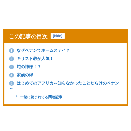
この記事の目次
[
hide
]
なぜベナンでホームステイ？
1
キリスト教が人気！
2
蛇の神様！？
3
家族の絆
4
はじめてのアフリカ～知らなかったことだらけのベナン
5
～
一緒に読まれてる関連記事