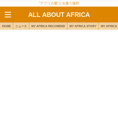
”アフリカ愛”と出逢う場所
ALL ABOUT AFRICA
HOME
ニュース
MY AFRICA RECOMEND
MY AFRICA STORY
MY AFRICA