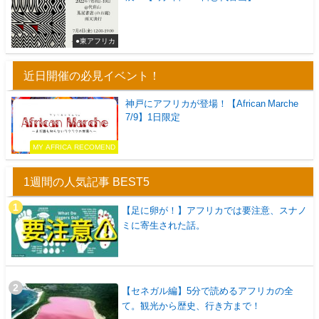
●東アフリカ
近日開催の必見イベント！
神戸にアフリカが登場！【African Marche
7/9】1日限定
MY AFRICA RECOMEND
1週間の人気記事 BEST5
【足に卵が！】アフリカでは要注意、スナノ
ミに寄生された話。
【セネガル編】5分で読めるアフリカの全
て。観光から歴史、行き方まで！