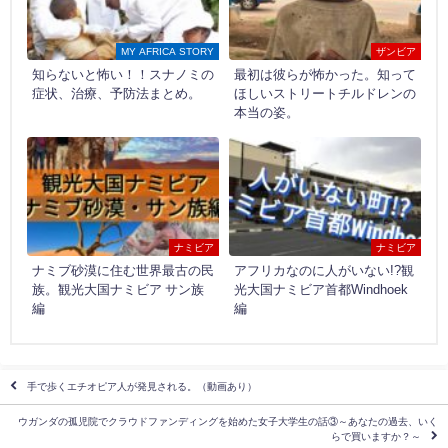
MY AFRICA STORY
ザンビア
知らないと怖い！！スナノミの
最初は彼らが怖かった。知って
症状、治療、予防法まとめ。
ほしいストリートチルドレンの
本当の姿。
ナミビア
ナミビア
ナミブ砂漠に住む世界最古の民
アフリカなのに人がいない!?観
族。観光大国ナミビア サン族
光大国ナミビア首都Windhoek
編
編
手で歩くエチオピア人が発見される。（動画あり）
ウガンダの孤児院でクラウドファンディングを始めた女子大学生の話③～あなたの過去、いく
らで買いますか？～