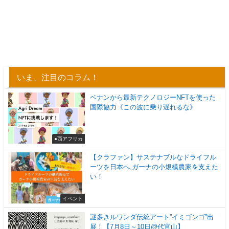
いま、注目のコラム！
ベナンから最新テクノロジーNFTを使った
国際協力《この波に乗り遅れるな》
●西アフリカ
【クラファン】サステナブルなドライフル
ーツを日本へ,ガーナの小規模農家を支えた
い！
イベント
謎多きルワンダ伝統アート”イミゴンゴ”出
展！【7月8日～10日@代官山】