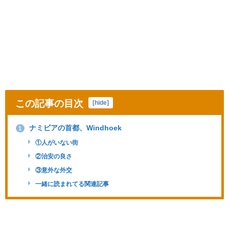
この記事の目次
[
hide
]
ナミビアの首都、Windhoek
1
①人がいない街
②治安の良さ
③意外な外交
一緒に読まれてる関連記事