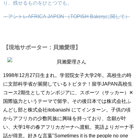
り、残せるものをひとつでも。
・アントレAFRICA JAPON （TOPISH Bakeryに関して）
【現地サポーター：貝瀨愛理】
1998年12月27日生まれ。学習院女子大学2年。高校生の時
に文部科学省が展開しているトビタテ！留学JAPAN高校生
コース2期生としてカンボジアに、スポーツ（サッカー）✕
国際協力というテーマで留学。その後日本では株式会社ふ
んどし部と株式会社itobanashi にてインターン。子供の頃
からアフリカの少数民族に興味を持っており、念願が叶
い、大学1年の春アフリカガーナへ渡航。英語よりガーナ手
話が得意。好きな言葉"Sometimes it is the people no one