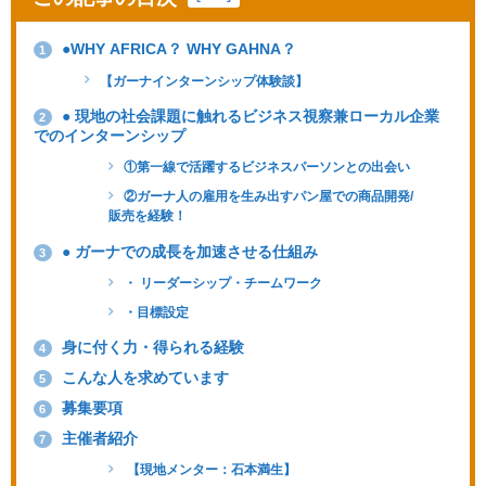
●WHY AFRICA？ WHY GAHNA？
1
【ガーナインターンシップ体験談】
● 現地の社会課題に触れるビジネス視察兼ローカル企業
2
でのインターンシップ
①第一線で活躍するビジネスパーソンとの出会い
②ガーナ人の雇用を生み出すパン屋での商品開発/
販売を経験！
● ガーナでの成長を加速させる仕組み
3
・ リーダーシップ・チームワーク
・目標設定
身に付く力・得られる経験
4
こんな人を求めています
5
募集要項
6
主催者紹介
7
【現地メンター：石本満生】