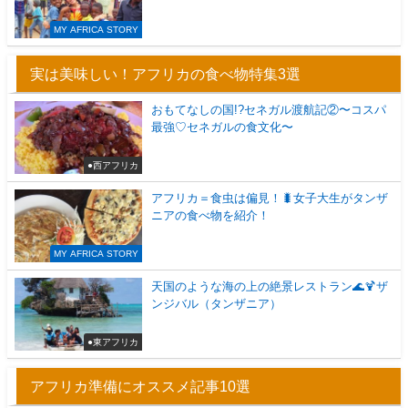
MY AFRICA STORY
実は美味しい！アフリカの食べ物特集3選
おもてなしの国!?セネガル渡航記②〜コスパ
最強♡セネガルの食文化〜
●西アフリカ
アフリカ＝食虫は偏見！🐛女子大生がタンザ
ニアの食べ物を紹介！
MY AFRICA STORY
天国のような海の上の絶景レストラン🌊🍹ザ
ンジバル（タンザニア）
●東アフリカ
アフリカ準備にオススメ記事10選