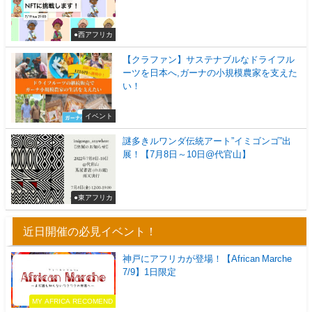
●西アフリカ
【クラファン】サステナブルなドライフル
ーツを日本へ,ガーナの小規模農家を支えた
い！
イベント
謎多きルワンダ伝統アート”イミゴンゴ”出
展！【7月8日～10日@代官山】
●東アフリカ
近日開催の必見イベント！
神戸にアフリカが登場！【African Marche
7/9】1日限定
MY AFRICA RECOMEND