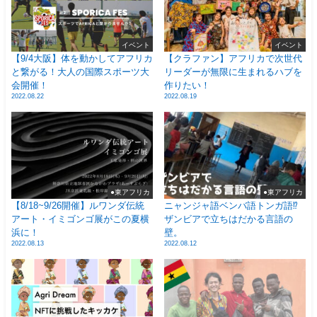
イベント
イベント
【9/4大阪】体を動かしてアフリカ
【クラファン】アフリカで次世代
と繋がる！大人の国際スポーツ大
リーダーが無限に生まれるハブを
会開催！
作りたい！
2022.08.22
2022.08.19
●東アフリカ
●東アフリカ
【8/18~9/26開催】ルワンダ伝統
ニャンジャ語ベンバ語トンガ語⁉
アート・イミゴンゴ展がこの夏横
ザンビアで立ちはだかる言語の
浜に！
壁。
2022.08.13
2022.08.12