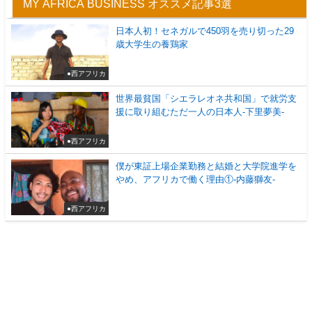
MY AFRICA BUSINESS オススメ記事3選
日本人初！セネガルで450羽を売り切った29
歳大学生の養鶏家
●西アフリカ
世界最貧国「シエラレオネ共和国」で就労支
援に取り組むただ一人の日本人-下里夢美-
●西アフリカ
僕が東証上場企業勤務と結婚と大学院進学を
やめ、アフリカで働く理由①-内藤獅友-
●西アフリカ