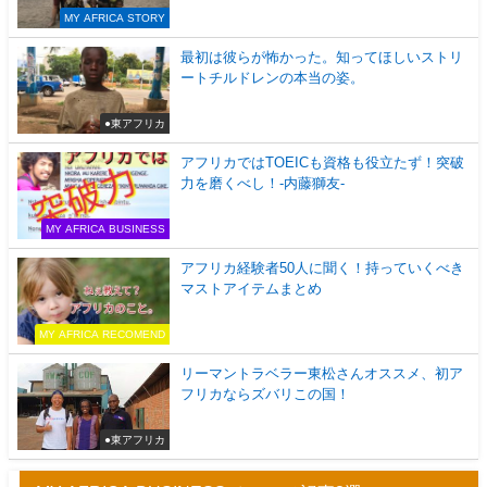
MY AFRICA STORY
最初は彼らが怖かった。知ってほしいストリ
ートチルドレンの本当の姿。
●東アフリカ
アフリカではTOEICも資格も役立たず！突破
力を磨くべし！-内藤獅友-
MY AFRICA BUSINESS
アフリカ経験者50人に聞く！持っていくべき
マストアイテムまとめ
MY AFRICA RECOMEND
リーマントラベラー東松さんオススメ、初ア
フリカならズバリこの国！
●東アフリカ