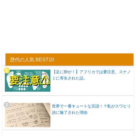
歴代の人気 BEST10
【足に卵が！】アフリカでは要注意、スナノ
ミに寄生された話。
世界で一番キュートな言語！？私がスワヒリ
語に魅了された理由