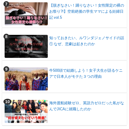
【脱ぎなさい！踊りなさい！女性限定の裸の
お祭り?!】空前絶後の学生ママによる妊婦日
記 vol.5
知っておきたい、ルワンダジェノサイドの話
① なぜ、悲劇は起きたのか
牛500頭で結婚しよう！女子大生が語るケニ
アで日本人がモテた３つの理由
海外渡航経験ゼロ、英語力ゼロだった私がな
んでJICAに就職したのか