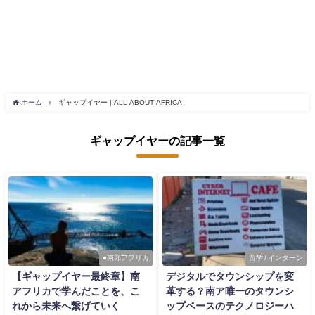
ホーム
ギャップイヤー | ALL ABOUT AFRICA
ギャップイヤーの記事一覧
●南部アフリカ
留学 / インターン
【ギャップイヤー最終章】南
デジタルでタウンシップを変
アフリカで学んだことを、こ
革する？南ア唯一のタウンシ
れから未来へ繋げていく
ップベースのテクノロジーハ