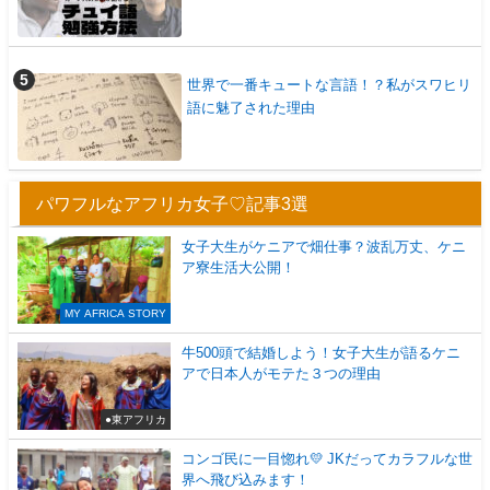
世界で一番キュートな言語！？私がスワヒリ
語に魅了された理由
パワフルなアフリカ女子♡記事3選
女子大生がケニアで畑仕事？波乱万丈、ケニ
ア寮生活大公開！
MY AFRICA STORY
牛500頭で結婚しよう！女子大生が語るケニ
アで日本人がモテた３つの理由
●東アフリカ
コンゴ民に一目惚れ💛 JKだってカラフルな世
界へ飛び込みます！