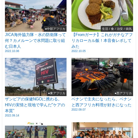
●中部アフリカ
生活 / 食 / 治安 / 病気
JICA海外協力隊・水の防衛隊って
【Fromガーナ】これがガチなアフ
何？カメルーンで水問題に取り組
リカローカル飯！本音食レポして
む日本人
みた
2022.10.06
2022.10.05
●東アフリカ
●西アフリカ
ザンビアの保健NGOに携わる。
ベナンで主夫になったら、ベナン
HIVの実情と現地で学んだ”ケアの
と西アフリカ料理が好きになった
2022.09.07
本質”
2022.09.14