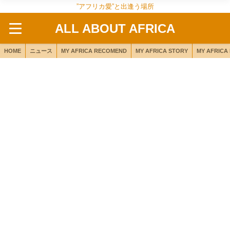
”アフリカ愛”と出逢う場所
ALL ABOUT AFRICA
HOME
ニュース
MY AFRICA RECOMEND
MY AFRICA STORY
MY AFRICA