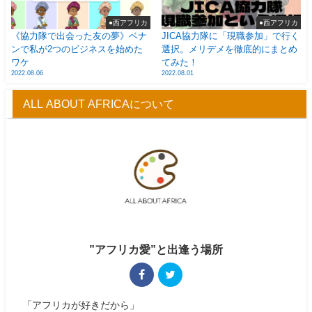
●西アフリカ
●西アフリカ
《協力隊で出会った友の夢》ベナ
JICA協力隊に「現職参加」で行く
ンで私が2つのビジネスを始めた
選択。メリデメを徹底的にまとめ
ワケ
てみた！
2022.08.06
2022.08.01
ALL ABOUT AFRICAについて
”アフリカ愛”と出逢う場所
「アフリカが好きだから」