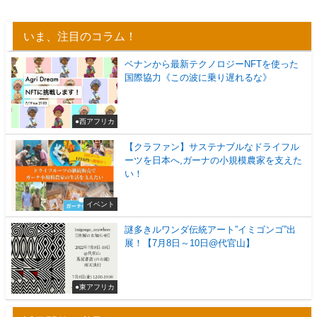
いま、注目のコラム！
ベナンから最新テクノロジーNFTを使った
国際協力《この波に乗り遅れるな》
●西アフリカ
【クラファン】サステナブルなドライフル
ーツを日本へ,ガーナの小規模農家を支えた
い！
イベント
謎多きルワンダ伝統アート”イミゴンゴ”出
展！【7月8日～10日@代官山】
●東アフリカ