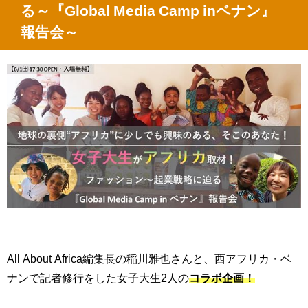
る～『
Global Media Camp in
ベナン』
報告会～
All About Africa
編集長の稲川雅也さんと、西アフリカ・ベ
ナンで記者修行をした女子大生
2
人の
コラボ企画！