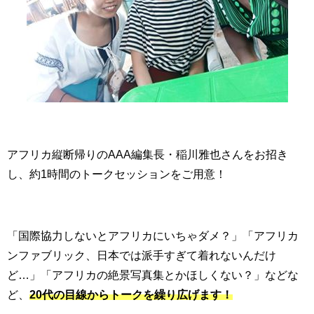
アフリカ縦断帰りの
AAA
編集長・稲川雅也さんをお招き
し、約
1
時間のトークセッションをご用意！
「国際協力しないとアフリカにいちゃダメ？」「アフリカ
ンファブリック、日本では派手すぎて着れないんだけ
ど
…
」「アフリカの絶景写真集とかほしくない？」などな
ど、
20代の目線からトークを繰り広げます！