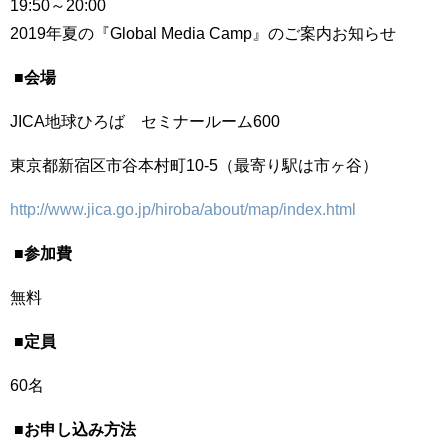
19:50
～
20:00
2019
年夏の『
Global Media Camp
』のご案内お知らせ
■会場
JICA
地球ひろば セミナールーム
600
東京都新宿区市谷本村町
10-5
（最寄り駅は市ヶ谷）
http://www.jica.go.jp/hiroba/about/map/index.html
■参加費
無料
■定員
60
名
■お申し込み方法