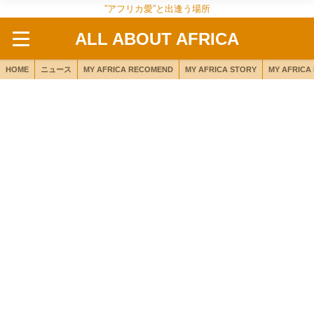
”アフリカ愛”と出逢う場所
ALL ABOUT AFRICA
HOME
ニュース
MY AFRICA RECOMEND
MY AFRICA STORY
MY AFRICA