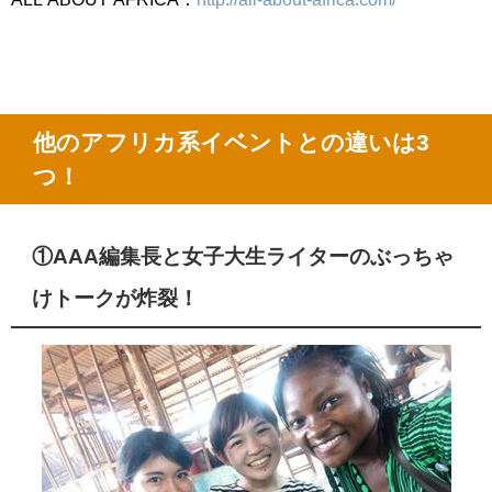
他のアフリカ系イベントとの違いは
3
つ！
①
AAA
編集長と女子大生ライターのぶっちゃ
けトークが炸裂！