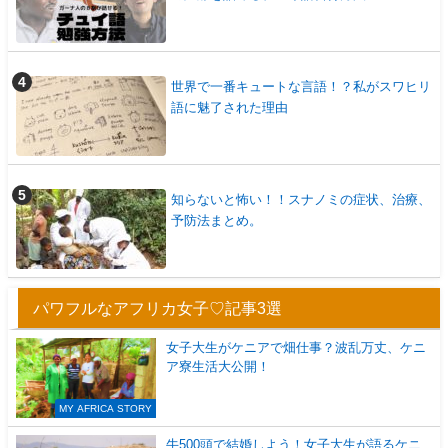
世界で一番キュートな言語！？私がスワヒリ
語に魅了された理由
知らないと怖い！！スナノミの症状、治療、
予防法まとめ。
パワフルなアフリカ女子♡記事3選
女子大生がケニアで畑仕事？波乱万丈、ケニ
ア寮生活大公開！
MY AFRICA STORY
牛500頭で結婚しよう！女子大生が語るケニ