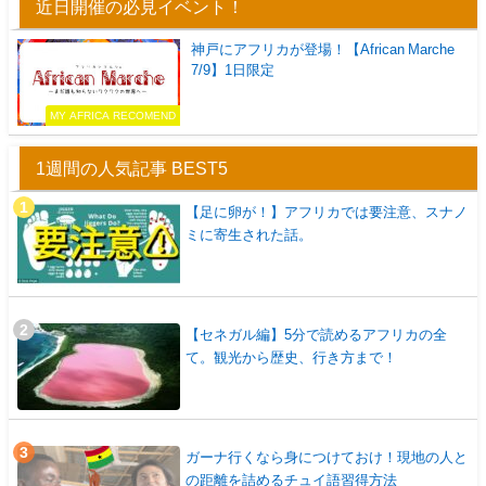
近日開催の必見イベント！
神戸にアフリカが登場！【African Marche
7/9】1日限定
MY AFRICA RECOMEND
1週間の人気記事 BEST5
【足に卵が！】アフリカでは要注意、スナノ
ミに寄生された話。
【セネガル編】5分で読めるアフリカの全
て。観光から歴史、行き方まで！
ガーナ行くなら身につけておけ！現地の人と
の距離を詰めるチュイ語習得方法