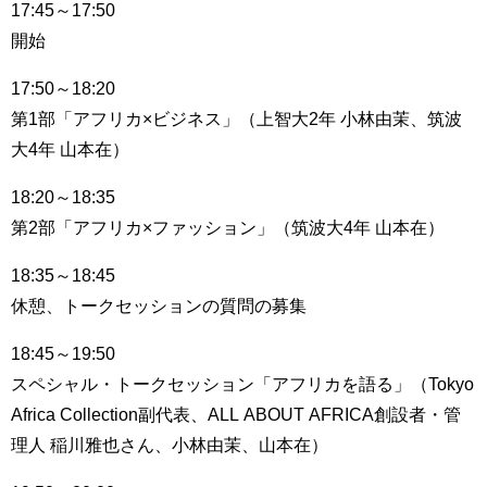
17:45
～
17:50
開始
17:50
～
18:20
第
1
部「アフリカ
×
ビジネス」（上智大
2
年 小林由茉、筑波
大
4
年 山本在）
18:20
～
18:35
第
2
部「アフリカ
×
ファッション」（筑波大
4
年 山本在）
18:35
～
18:45
休憩、トークセッションの質問の募集
18:45
～
19:50
スペシャル・トークセッション「アフリカを語る」（
Tokyo
Africa Collection
副代表、
ALL ABOUT AFRICA
創設者・管
理人 稲川雅也さん、小林由茉、山本在）