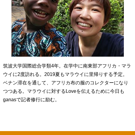
筑波大学国際総合学類
4
年。在学中に南東部アフリカ・マラ
ウイに
2
度訪れる。
2019
夏もマラウイに里帰りする予定。
ベナン滞在を通して、アフリカ布の服のコレクターになり
つつある。マラウイに対する
Love
を伝えるために今日も
ganas
で記者修行に励む。