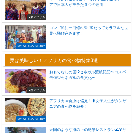
アで日本人がモテた３つの理由
●東アフリカ
コンゴ民に一目惚れ💛 JKだってカラフルな世
界へ飛び込みます！
MY AFRICA STORY
実は美味しい！アフリカの食べ物特集3選
おもてなしの国!?セネガル渡航記②〜コスパ
最強♡セネガルの食文化〜
●西アフリカ
アフリカ＝食虫は偏見！🐛女子大生がタンザ
ニアの食べ物を紹介！
MY AFRICA STORY
天国のような海の上の絶景レストラン🌊🍹ザ