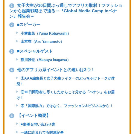
女子大生が10日間ぶっ通しでアフリカ取材！ファッショ
1
ンから起業戦略まで迫る～『Global Media Camp inベナ
ン』報告会～
■スピーカー
2
小林由茉（Yuma Kobayashi）
山本在（Aru Yamamoto）
■スペシャルゲスト
3
稲川雅也（Masaya Inagawa）
他のアフリカ系イベントとの違いは3つ！
4
①AAA編集長と女子大生ライターのぶっちゃけトークが炸
裂！
②10日間取材し尽くしたからこそ分かる「ベナン」をお届
け！
③「国際協力」ではなく、ファッション&ビジネスから！
【イベント概要】
5
■主催＆問い合わせ先
一緒に読まれてる関連記事