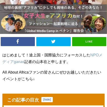
LINE
はじめまして！途上国・国際協力にフォーカスした
NPO
メ
ディア
ganas
記者の山本在と申します。
All About Africa
ファンの皆さんにぜひお越しいただきたい
イベントがこちら
↓
この記事の目次
[
hide
]