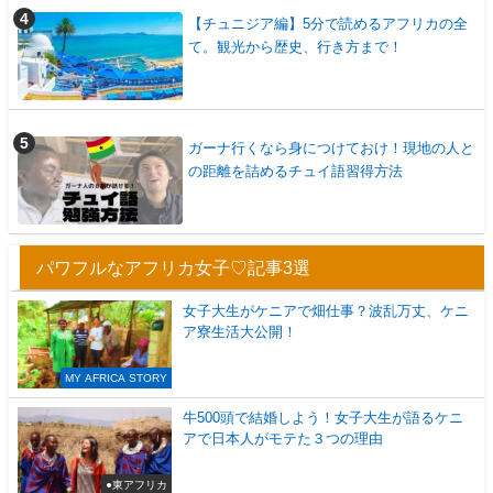
【チュニジア編】5分で読めるアフリカの全
て。観光から歴史、行き方まで！
ガーナ行くなら身につけておけ！現地の人と
の距離を詰めるチュイ語習得方法
パワフルなアフリカ女子♡記事3選
女子大生がケニアで畑仕事？波乱万丈、ケニ
ア寮生活大公開！
MY AFRICA STORY
牛500頭で結婚しよう！女子大生が語るケニ
アで日本人がモテた３つの理由
●東アフリカ