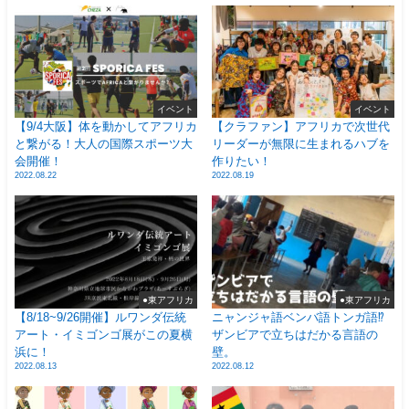
イベント
イベント
【9/4大阪】体を動かしてアフリカ
【クラファン】アフリカで次世代
と繋がる！大人の国際スポーツ大
リーダーが無限に生まれるハブを
会開催！
作りたい！
2022.08.22
2022.08.19
●東アフリカ
●東アフリカ
【8/18~9/26開催】ルワンダ伝統
ニャンジャ語ベンバ語トンガ語⁉
アート・イミゴンゴ展がこの夏横
ザンビアで立ちはだかる言語の
浜に！
壁。
2022.08.13
2022.08.12