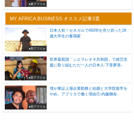
●東アフリカ
MY AFRICA BUSINESS オススメ記事3選
日本人初！セネガルで450羽を売り切った29
歳大学生の養鶏家
●西アフリカ
世界最貧国「シエラレオネ共和国」で就労支
援に取り組むただ一人の日本人-下里夢美-
●西アフリカ
僕が東証上場企業勤務と結婚と大学院進学を
やめ、アフリカで働く理由①-内藤獅友-
●西アフリカ