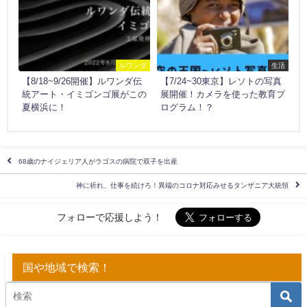
ルワンダ
生活
【8/18~9/26開催】ルワンダ伝
【7/24~30東京】レソトの写真
統アート・イミゴンゴ展がこの
展開催！カメラを使った教育プ
夏横浜に！
ログラム！？
68歳のナイジェリア人がラゴスの病院で双子を出産
神に祈れ、仕事を続けろ！異端のコロナ対応みせるタンザニア大統領
フォローで応援しよう！
国や地域で検索！