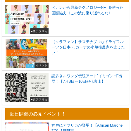
ベナンから最新テクノロジーNFTを使った
国際協力《この波に乗り遅れるな》
●西アフリカ
【クラファン】サステナブルなドライフル
ーツを日本へ,ガーナの小規模農家を支えた
い！
イベント
謎多きルワンダ伝統アート”イミゴンゴ”出
展！【7月8日～10日@代官山】
●東アフリカ
近日開催の必見イベント！
神戸にアフリカが登場！【African Marche
7/9】1日限定