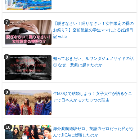
【脱ぎなさい！踊りなさい！女性限定の裸の
お祭り?!】空前絶後の学生ママによる妊婦日
記 vol.5
知っておきたい、ルワンダジェノサイドの話
① なぜ、悲劇は起きたのか
牛500頭で結婚しよう！女子大生が語るケニ
アで日本人がモテた３つの理由
海外渡航経験ゼロ、英語力ゼロだった私がな
んでJICAに就職したのか