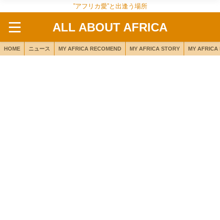
”アフリカ愛”と出逢う場所
ALL ABOUT AFRICA
HOME
ニュース
MY AFRICA RECOMEND
MY AFRICA STORY
MY AFRICA