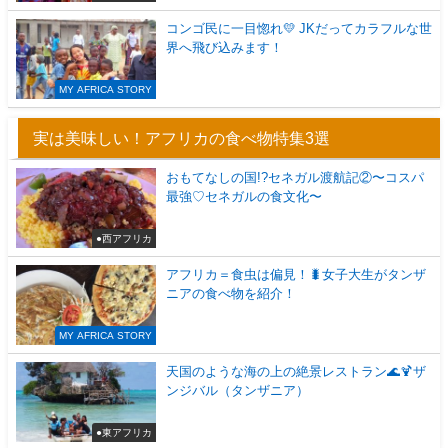
コンゴ民に一目惚れ💛 JKだってカラフルな世
界へ飛び込みます！
MY AFRICA STORY
実は美味しい！アフリカの食べ物特集3選
おもてなしの国!?セネガル渡航記②〜コスパ
最強♡セネガルの食文化〜
●西アフリカ
アフリカ＝食虫は偏見！🐛女子大生がタンザ
ニアの食べ物を紹介！
MY AFRICA STORY
天国のような海の上の絶景レストラン🌊🍹ザ
ンジバル（タンザニア）
●東アフリカ