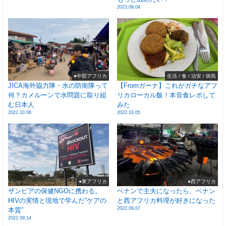
2023.09.04
●中部アフリカ
生活 / 食 / 治安 / 病気
JICA海外協力隊・水の防衛隊って
【Fromガーナ】これがガチなアフ
何？カメルーンで水問題に取り組
リカローカル飯！本音食レポして
む日本人
みた
2022.10.06
2022.10.05
●東アフリカ
●西アフリカ
ザンビアの保健NGOに携わる。
ベナンで主夫になったら、ベナン
HIVの実情と現地で学んだ”ケアの
と西アフリカ料理が好きになった
2022.09.07
本質”
2022.09.14