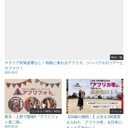
観光 / 旅
マラリア対策必要なし！気軽に来れるアフリカ、ジンバブエのツアーと
サファリ！
2023.09.21
ビジネス / NPO / NGO
イベント
東京・上野で開催‼️『アフリフォ
【24歳の挑戦！】人生を180度変
ト第二弾』
えられた「アフリカ布」を日本に
2023.09.16
もっと広めたい！