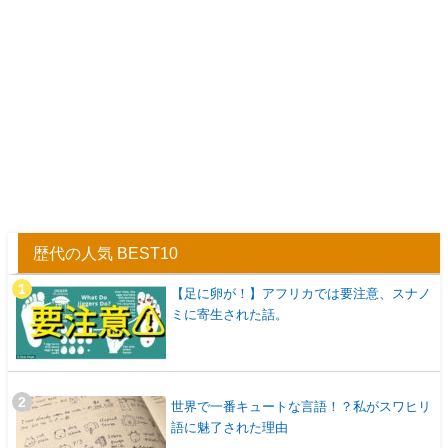
歴代の人気 BEST10
【足に卵が！】アフリカでは要注意、スナノ
ミに寄生された話。
世界で一番キュートな言語！？私がスワヒリ
語に魅了された理由