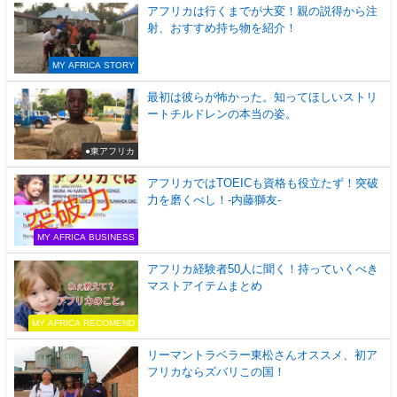
アフリカは行くまでが大変！親の説得から注
射、おすすめ持ち物を紹介！
MY AFRICA STORY
最初は彼らが怖かった。知ってほしいストリ
ートチルドレンの本当の姿。
●東アフリカ
アフリカではTOEICも資格も役立たず！突破
力を磨くべし！-内藤獅友-
MY AFRICA BUSINESS
アフリカ経験者50人に聞く！持っていくべき
マストアイテムまとめ
MY AFRICA RECOMEND
リーマントラベラー東松さんオススメ、初ア
フリカならズバリこの国！