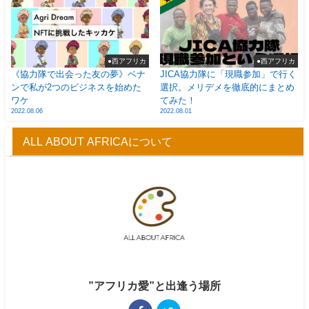
●西アフリカ
●西アフリカ
《協力隊で出会った友の夢》ベナ
JICA協力隊に「現職参加」で行く
ンで私が2つのビジネスを始めた
選択。メリデメを徹底的にまとめ
ワケ
てみた！
2022.08.06
2022.08.01
ALL ABOUT AFRICAについて
”アフリカ愛”と出逢う場所