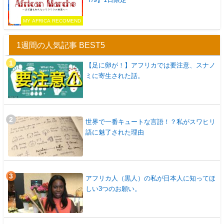
MY AFRICA RECOMEND
1週間の人気記事 BEST5
【足に卵が！】アフリカでは要注意、スナノ
ミに寄生された話。
世界で一番キュートな言語！？私がスワヒリ
語に魅了された理由
アフリカ人（黒人）の私が日本人に知ってほ
しい3つのお願い。