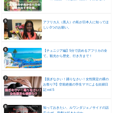
アフリカ人（黒人）の私が日本人に知ってほ
しい3つのお願い。
【チュニジア編】5分で読めるアフリカの全
て。観光から歴史、行き方まで！
【脱ぎなさい！踊りなさい！女性限定の裸の
お祭り?!】空前絶後の学生ママによる妊婦日
記 vol.5
知っておきたい、ルワンダジェノサイドの話
① なぜ、悲劇は起きたのか