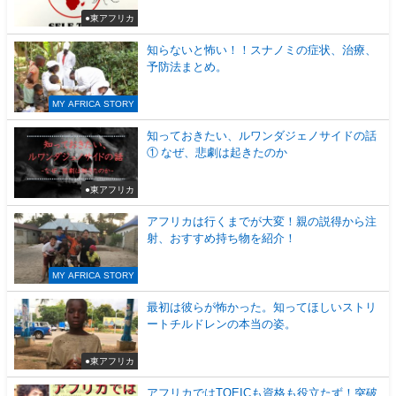
●東アフリカ
知らないと怖い！！スナノミの症状、治療、
予防法まとめ。
MY AFRICA STORY
知っておきたい、ルワンダジェノサイドの話
① なぜ、悲劇は起きたのか
●東アフリカ
アフリカは行くまでが大変！親の説得から注
射、おすすめ持ち物を紹介！
MY AFRICA STORY
最初は彼らが怖かった。知ってほしいストリ
ートチルドレンの本当の姿。
●東アフリカ
アフリカではTOEICも資格も役立たず！突破