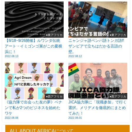
●東アフリカ
●東アフリカ
【8/18~9/26開催】ルワンダ伝統
ニャンジャ語ベンバ語トンガ語⁉
アート・イミゴンゴ展がこの夏横
ザンビアで立ちはだかる言語の
浜に！
壁。
2022.08.13
2022.08.12
●西アフリカ
●西アフリカ
《協力隊で出会った友の夢》ベナ
JICA協力隊に「現職参加」で行く
ンで私が2つのビジネスを始めた
選択。メリデメを徹底的にまとめ
ワケ
てみた！
2022.08.06
2022.08.01
ALL ABOUT AFRICAについて