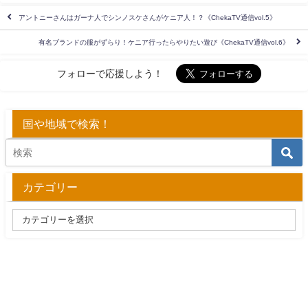
アントニーさんはガーナ人でシンノスケさんがケニア人！？《ChekaTV通信vol.5》
有名ブランドの服がずらり！ケニア行ったらやりたい遊び《ChekaTV通信vol.6》
フォローで応援しよう！
国や地域で検索！
カテゴリー