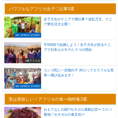
パワフルなアフリカ女子♡記事3選
女子大生がケニアで畑仕事？波乱万丈、ケニ
ア寮生活大公開！
MY AFRICA STORY
牛500頭で結婚しよう！女子大生が語るケニ
アで日本人がモテた３つの理由
●東アフリカ
コンゴ民に一目惚れ💛 JKだってカラフルな世
界へ飛び込みます！
MY AFRICA STORY
実は美味しい！アフリカの食べ物特集3選
おもてなしの国!?セネガル渡航記②〜コスパ
最強♡セネガルの食文化〜