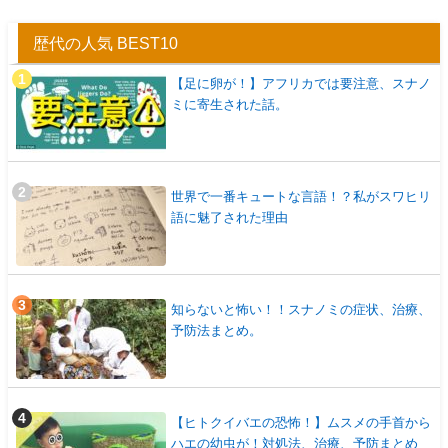
歴代の人気 BEST10
【足に卵が！】アフリカでは要注意、スナノ
ミに寄生された話。
世界で一番キュートな言語！？私がスワヒリ
語に魅了された理由
知らないと怖い！！スナノミの症状、治療、
予防法まとめ。
【ヒトクイバエの恐怖！】ムスメの手首から
ハエの幼虫が！対処法、治療、予防まとめ