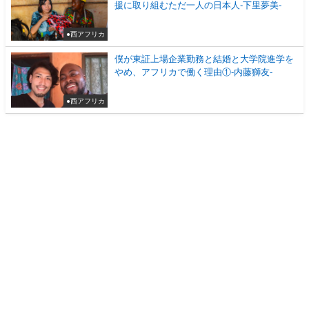
援に取り組むただ一人の日本人-下里夢美-
●西アフリカ
僕が東証上場企業勤務と結婚と大学院進学を
やめ、アフリカで働く理由①-内藤獅友-
●西アフリカ