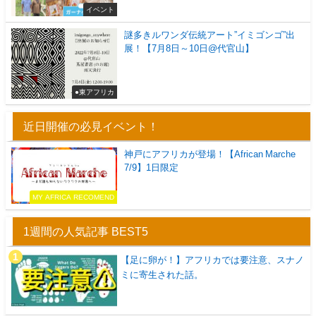
イベント
謎多きルワンダ伝統アート”イミゴンゴ”出
展！【7月8日～10日@代官山】
●東アフリカ
近日開催の必見イベント！
神戸にアフリカが登場！【African Marche
7/9】1日限定
MY AFRICA RECOMEND
1週間の人気記事 BEST5
【足に卵が！】アフリカでは要注意、スナノ
ミに寄生された話。