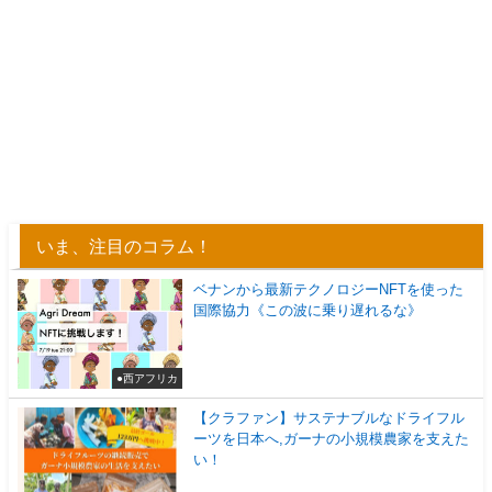
いま、注目のコラム！
ベナンから最新テクノロジーNFTを使った
国際協力《この波に乗り遅れるな》
●西アフリカ
【クラファン】サステナブルなドライフル
ーツを日本へ,ガーナの小規模農家を支えた
い！