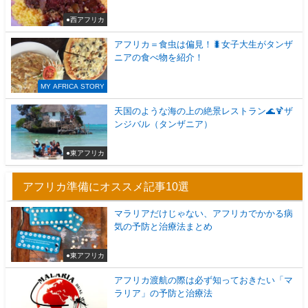
●西アフリカ
アフリカ＝食虫は偏見！🐛女子大生がタンザ
ニアの食べ物を紹介！
MY AFRICA STORY
天国のような海の上の絶景レストラン🌊🍹ザ
ンジバル（タンザニア）
●東アフリカ
アフリカ準備にオススメ記事10選
マラリアだけじゃない、アフリカでかかる病
気の予防と治療法まとめ
●東アフリカ
アフリカ渡航の際は必ず知っておきたい「マ
ラリア」の予防と治療法