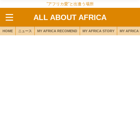
”アフリカ愛”と出逢う場所
ALL ABOUT AFRICA
HOME
ニュース
MY AFRICA RECOMEND
MY AFRICA STORY
MY AFRICA