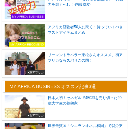
力を磨くべし！-内藤獅友-
MY AFRICA BUSINESS
アフリカ経験者50人に聞く！持っていくべき
マストアイテムまとめ
MY AFRICA RECOMEND
リーマントラベラー東松さんオススメ、初ア
フリカならズバリこの国！
●東アフリカ
MY AFRICA BUSINESS オススメ記事3選
日本人初！セネガルで450羽を売り切った29
歳大学生の養鶏家
●西アフリカ
世界最貧国「シエラレオネ共和国」で就労支