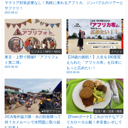
マラリア対策必要なし！気軽に来れるアフリカ、ジンバブエのツアーと
サファリ！
2023.09.21
ビジネス / NPO / NGO
イベント
東京・上野で開催‼️『アフリフォ
【24歳の挑戦！】人生を180度変
ト第二弾』
えられた「アフリカ布」を日本に
2023.09.16
もっと広めたい！
2023.09.04
●中部アフリカ
生活 / 食 / 治安 / 病気
JICA海外協力隊・水の防衛隊って
【Fromガーナ】これがガチなアフ
何？カメルーンで水問題に取り組
リカローカル飯！本音食レポして
む日本人
みた