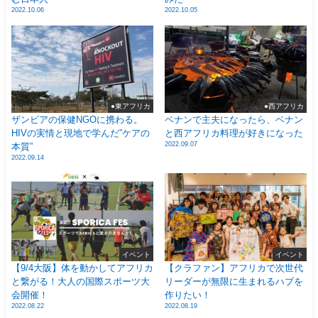
2022.10.06
2022.10.05
●東アフリカ
●西アフリカ
ザンビアの保健NGOに携わる。
ベナンで主夫になったら、ベナン
HIVの実情と現地で学んだ”ケアの
と西アフリカ料理が好きになった
2022.09.07
本質”
2022.09.14
イベント
イベント
【9/4大阪】体を動かしてアフリカ
【クラファン】アフリカで次世代
と繋がる！大人の国際スポーツ大
リーダーが無限に生まれるハブを
会開催！
作りたい！
2022.08.22
2022.08.19