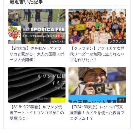
最近書いた記事
イベント
クラファン
【9/4大阪】体を動かしてアフ
【クラファン】アフリカで次世
リカと繋がる！大人の国際スポ
代リーダーが無限に生まれるハ
ーツ大会開催！
ブを作りたい！
ルワンダ
生活
【8/18~9/26開催】ルワンダ伝
【7/24~30東京】レソトの写真
統アート・イミゴンゴ展がこの
展開催！カメラを使った教育プ
夏横浜に！
ログラム！？