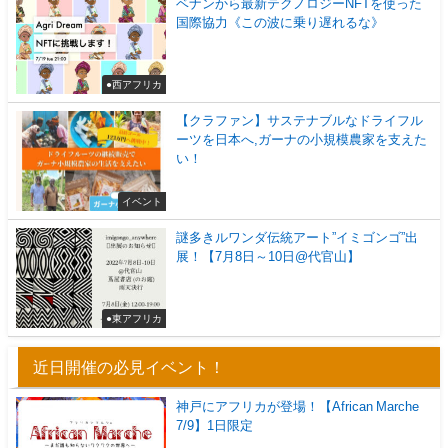
ベナンから最新テクノロジーNFTを使った
国際協力《この波に乗り遅れるな》
●西アフリカ
【クラファン】サステナブルなドライフル
ーツを日本へ,ガーナの小規模農家を支えた
い！
イベント
謎多きルワンダ伝統アート”イミゴンゴ”出
展！【7月8日～10日@代官山】
●東アフリカ
近日開催の必見イベント！
神戸にアフリカが登場！【African Marche
7/9】1日限定