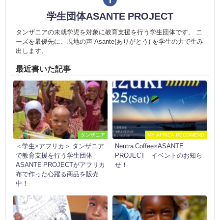
学生団体ASANTE PROJECT
タンザニアの未就学児を対象に教育支援を行う学生団体です。 ニ
ーズを最優先に、現地の声”Asante(ありがとう)”を学生の力で生み
出します。
最近書いた記事
タンザニア
MY AFRICA RECOMEND
＜学生×アフリカ＞ タンザニア
Neutra Coffee×ASANTE
で教育支援を行う学生団体
PROJECT イベントのお知ら
ASANTE PROJECTがアフリカ
せ！
布で作った心躍る商品を販売
中！