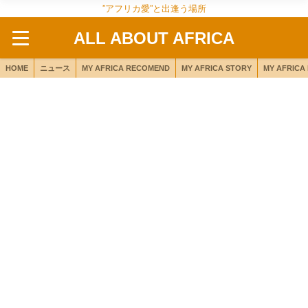
”アフリカ愛”と出逢う場所
ALL ABOUT AFRICA
HOME
ニュース
MY AFRICA RECOMEND
MY AFRICA STORY
MY AFRICA