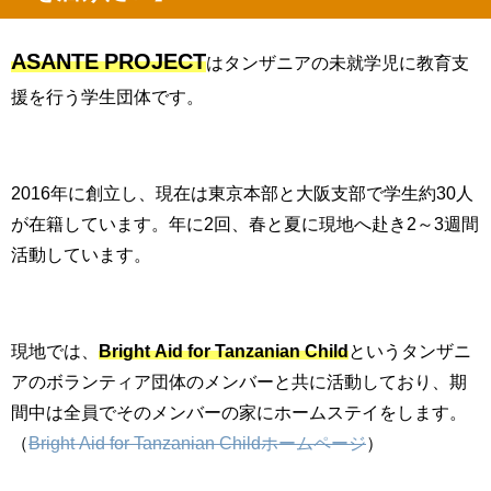
ASANTE PROJECT
はタンザニアの未就学児に教育支
援を行う学生団体です。
2016年に創立し、現在は東京本部と大阪支部で学生約
30
人
が在籍しています。年に2回、春と夏に現地へ赴き
2
～
3
週間
活動しています。
現地では、
Bright Aid for Tanzanian Child
というタンザニ
アのボランティア団体のメンバーと共に活動しており、期
間中は全員でそのメンバーの家にホームステイをします。
（
Bright Aid for Tanzanian Child
ホームページ
）