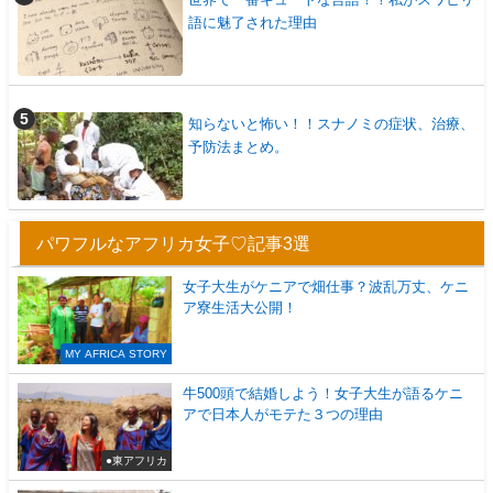
語に魅了された理由
知らないと怖い！！スナノミの症状、治療、
予防法まとめ。
パワフルなアフリカ女子♡記事3選
女子大生がケニアで畑仕事？波乱万丈、ケニ
ア寮生活大公開！
MY AFRICA STORY
牛500頭で結婚しよう！女子大生が語るケニ
アで日本人がモテた３つの理由
●東アフリカ