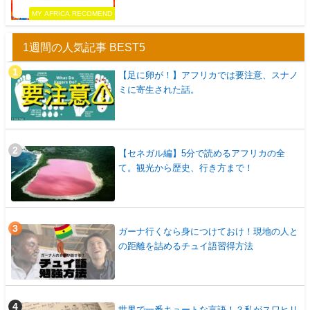
MY AFRICA RECOMEND
1週間の人気記事 BEST5
【足に卵が！】アフリカでは要注意、スナノ
ミに寄生された話。
【セネガル編】5分で読めるアフリカの全
て。観光から歴史、行き方まで！
ガーナ行くなら身につけておけ！現地の人と
の距離を詰めるチュイ語習得方法
世界で一番キュートな言語！？私がスワヒリ