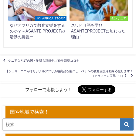
MY AFRICA STORY
タンザニア
なぜアフリカで教育支援をする
スワヒリ語を学び
のか？－ASANTE PROJECTの
ASANTEPROJECTに加わった
活動の意義ー
理由！
ケニアなど17の国・地域も渡航中止勧告 新型コロナ
【シェリーココがオリジナルアフリカ柄商品を製作し、ベナンの教育支援活動を応援します！
（クラファン実施中！）】
フォローで応援しよう！
国や地域で検索！