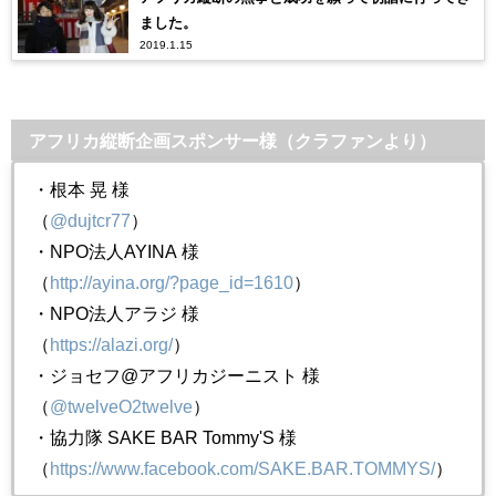
ました。
2019.1.15
アフリカ縦断企画スポンサー様（クラファンより）
・
根本 晃 様
（
@dujtcr77
）
・NPO法人AYINA 様
（
http://ayina.org/?page_id=1610
）
・NPO法人アラジ 様
（
https://alazi.org/
）
・ジョセフ@アフリカジーニスト 様
（
@twelveO2twelve
）
・
協力隊 SAKE BAR Tommy'S 様
（
https://www.facebook.com/SAKE.BAR.TOMMYS/
）