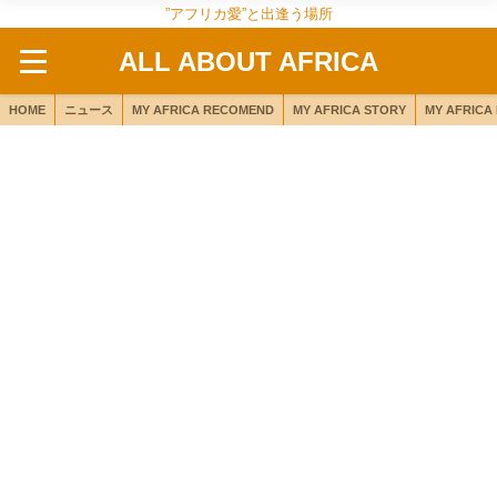
”アフリカ愛”と出逢う場所
ALL ABOUT AFRICA
HOME
ニュース
MY AFRICA RECOMEND
MY AFRICA STORY
MY AFRICA