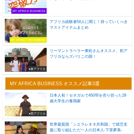
MY AFRICA BUSINESS
アフリカ経験者50人に聞く！持っていくべき
マストアイテムまとめ
MY AFRICA RECOMEND
リーマントラベラー東松さんオススメ、初ア
フリカならズバリこの国！
●東アフリカ
MY AFRICA BUSINESS オススメ記事3選
日本人初！セネガルで450羽を売り切った29
歳大学生の養鶏家
●西アフリカ
世界最貧国「シエラレオネ共和国」で就労支
援に取り組むただ一人の日本人-下里夢美-