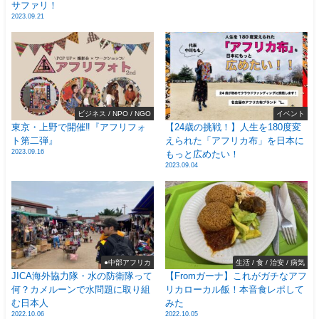
サファリ！
2023.09.21
ビジネス / NPO / NGO
イベント
東京・上野で開催‼️『アフリフォ
【24歳の挑戦！】人生を180度変
ト第二弾』
えられた「アフリカ布」を日本に
2023.09.16
もっと広めたい！
2023.09.04
●中部アフリカ
生活 / 食 / 治安 / 病気
JICA海外協力隊・水の防衛隊って
【Fromガーナ】これがガチなアフ
何？カメルーンで水問題に取り組
リカローカル飯！本音食レポして
む日本人
みた
2022.10.06
2022.10.05