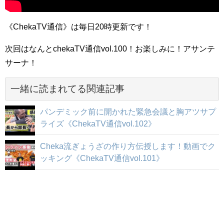
《ChekaTV通信》は毎日20時更新です！
次回はなんとchekaTV通信vol.100！お楽しみに！アサンテ
サーナ！
一緒に読まれてる関連記事
パンデミック前に開かれた緊急会議と胸アツサプ
ライズ《ChekaTV通信vol.102》
Cheka流ぎょうざの作り方伝授します！動画でク
ッキング《ChekaTV通信vol.101》