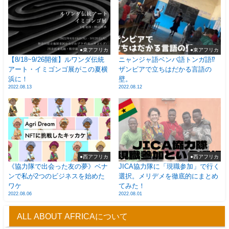
●東アフリカ
●東アフリカ
【8/18~9/26開催】ルワンダ伝統
ニャンジャ語ベンバ語トンガ語⁉
アート・イミゴンゴ展がこの夏横
ザンビアで立ちはだかる言語の
浜に！
壁。
2022.08.13
2022.08.12
●西アフリカ
●西アフリカ
《協力隊で出会った友の夢》ベナ
JICA協力隊に「現職参加」で行く
ンで私が2つのビジネスを始めた
選択。メリデメを徹底的にまとめ
ワケ
てみた！
2022.08.06
2022.08.01
ALL ABOUT AFRICAについて