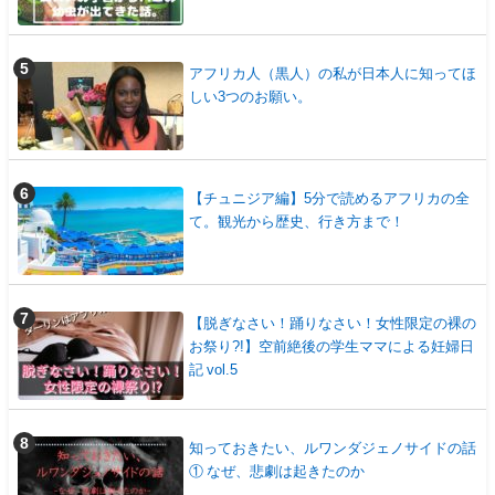
アフリカ人（黒人）の私が日本人に知ってほ
しい3つのお願い。
【チュニジア編】5分で読めるアフリカの全
て。観光から歴史、行き方まで！
【脱ぎなさい！踊りなさい！女性限定の裸の
お祭り?!】空前絶後の学生ママによる妊婦日
記 vol.5
知っておきたい、ルワンダジェノサイドの話
① なぜ、悲劇は起きたのか