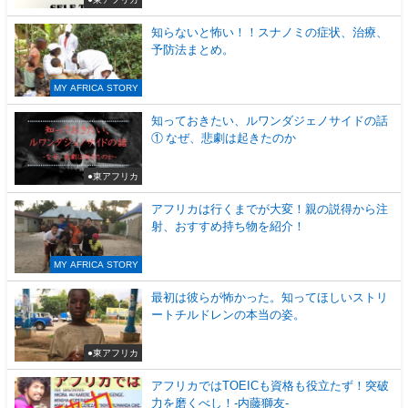
知らないと怖い！！スナノミの症状、治療、
予防法まとめ。
MY AFRICA STORY
知っておきたい、ルワンダジェノサイドの話
① なぜ、悲劇は起きたのか
●東アフリカ
アフリカは行くまでが大変！親の説得から注
射、おすすめ持ち物を紹介！
MY AFRICA STORY
最初は彼らが怖かった。知ってほしいストリ
ートチルドレンの本当の姿。
●東アフリカ
アフリカではTOEICも資格も役立たず！突破
力を磨くべし！-内藤獅友-