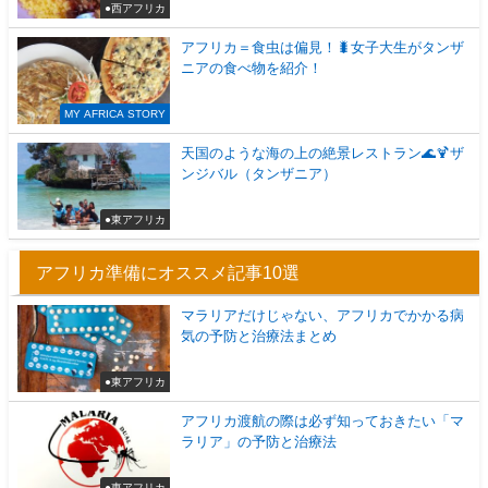
●西アフリカ
アフリカ＝食虫は偏見！🐛女子大生がタンザ
ニアの食べ物を紹介！
MY AFRICA STORY
天国のような海の上の絶景レストラン🌊🍹ザ
ンジバル（タンザニア）
●東アフリカ
アフリカ準備にオススメ記事10選
マラリアだけじゃない、アフリカでかかる病
気の予防と治療法まとめ
●東アフリカ
アフリカ渡航の際は必ず知っておきたい「マ
ラリア」の予防と治療法
●東アフリカ