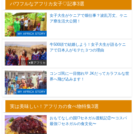
パワフルなアフリカ女子♡記事3選
女子大生がケニアで畑仕事？波乱万丈、ケニ
ア寮生活大公開！
MY AFRICA STORY
牛500頭で結婚しよう！女子大生が語るケニ
アで日本人がモテた３つの理由
●東アフリカ
コンゴ民に一目惚れ💛 JKだってカラフルな世
界へ飛び込みます！
MY AFRICA STORY
実は美味しい！アフリカの食べ物特集3選
おもてなしの国!?セネガル渡航記②〜コスパ
最強♡セネガルの食文化〜