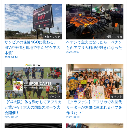
●東アフリカ
●西アフリカ
ザンビアの保健NGOに携わる。
ベナンで主夫になったら、ベナン
HIVの実情と現地で学んだ”ケアの
と西アフリカ料理が好きになった
2022.09.07
本質”
2022.09.14
イベント
イベント
【9/4大阪】体を動かしてアフリカ
【クラファン】アフリカで次世代
と繋がる！大人の国際スポーツ大
リーダーが無限に生まれるハブを
会開催！
作りたい！
2022.08.22
2022.08.19