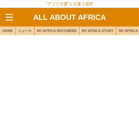
”アフリカ愛”と出逢う場所
ALL ABOUT AFRICA
HOME
ニュース
MY AFRICA RECOMEND
MY AFRICA STORY
MY AFRICA