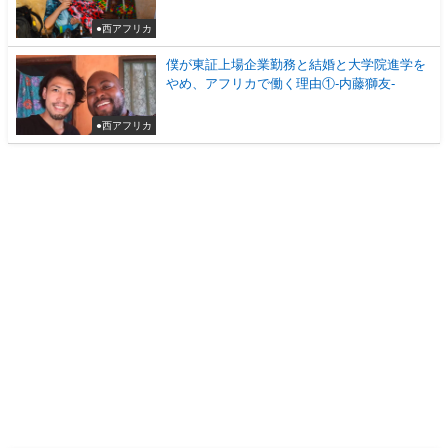
●西アフリカ
僕が東証上場企業勤務と結婚と大学院進学を
やめ、アフリカで働く理由①-内藤獅友-
●西アフリカ