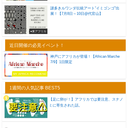
謎多きルワンダ伝統アート”イミゴンゴ”出
展！【7月8日～10日@代官山】
●東アフリカ
近日開催の必見イベント！
神戸にアフリカが登場！【African Marche
7/9】1日限定
MY AFRICA RECOMEND
1週間の人気記事 BEST5
【足に卵が！】アフリカでは要注意、スナノ
ミに寄生された話。