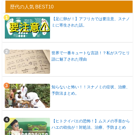
歴代の人気 BEST10
【足に卵が！】アフリカでは要注意、スナノ
ミに寄生された話。
世界で一番キュートな言語！？私がスワヒリ
語に魅了された理由
知らないと怖い！！スナノミの症状、治療、
予防法まとめ。
【ヒトクイバエの恐怖！】ムスメの手首から
ハエの幼虫が！対処法、治療、予防まとめ