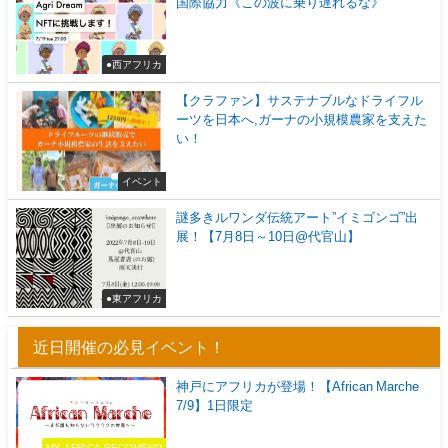
国際協力《この波に乗り遅れるな》
●西アフリカ
【クラファン】サステナブルなドライフル
ーツを日本へ,ガーナの小規模農家を支えた
い！
イベント
謎多きルワンダ伝統アート”イミゴンゴ”出
展！【7月8日～10日@代官山】
●東アフリカ
近日開催の必見イベント！
神戸にアフリカが登場！【African Marche
7/9】1日限定
MY AFRICA RECOMEND