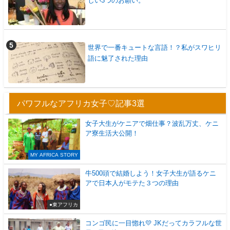
しい3つのお願い。
世界で一番キュートな言語！？私がスワヒリ
語に魅了された理由
パワフルなアフリカ女子♡記事3選
女子大生がケニアで畑仕事？波乱万丈、ケニ
ア寮生活大公開！
MY AFRICA STORY
牛500頭で結婚しよう！女子大生が語るケニ
アで日本人がモテた３つの理由
●東アフリカ
コンゴ民に一目惚れ💛 JKだってカラフルな世