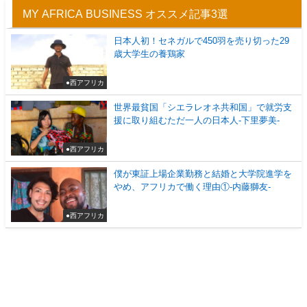
MY AFRICA BUSINESS オススメ記事3選
日本人初！セネガルで450羽を売り切った29
歳大学生の養鶏家
●西アフリカ
世界最貧国「シエラレオネ共和国」で就労支
援に取り組むただ一人の日本人-下里夢美-
●西アフリカ
僕が東証上場企業勤務と結婚と大学院進学を
やめ、アフリカで働く理由①-内藤獅友-
●西アフリカ