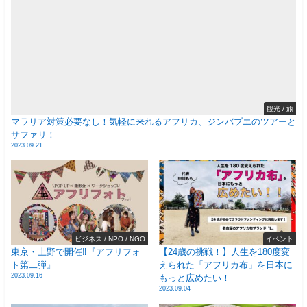
観光 / 旅
マラリア対策必要なし！気軽に来れるアフリカ、ジンバブエのツアーと
サファリ！
2023.09.21
ビジネス / NPO / NGO
イベント
東京・上野で開催‼️『アフリフォ
【24歳の挑戦！】人生を180度変
ト第二弾』
えられた「アフリカ布」を日本に
2023.09.16
もっと広めたい！
2023.09.04