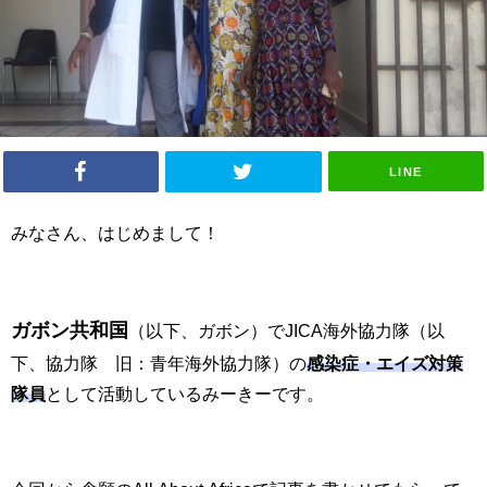
LINE
みなさん、はじめまして！
ガボン共和国
（以下、ガボン）で
JICA
海外協力隊（以
下、協力隊 旧：青年海外協力隊）の
感染症・エイズ対策
隊員
として活動しているみーきーです。