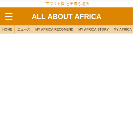
”アフリカ愛”と出逢う場所
ALL ABOUT AFRICA
HOME
ニュース
MY AFRICA RECOMEND
MY AFRICA STORY
MY AFRICA