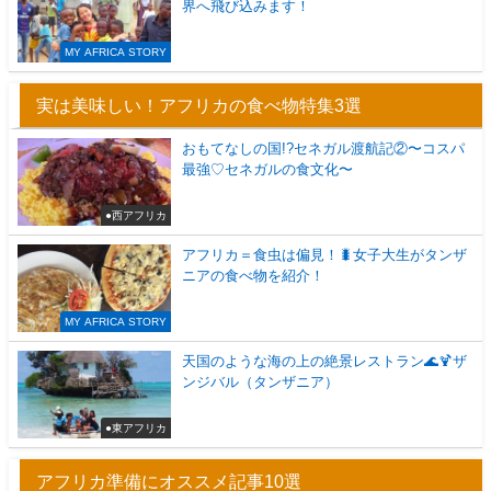
界へ飛び込みます！
MY AFRICA STORY
実は美味しい！アフリカの食べ物特集3選
おもてなしの国!?セネガル渡航記②〜コスパ
最強♡セネガルの食文化〜
●西アフリカ
アフリカ＝食虫は偏見！🐛女子大生がタンザ
ニアの食べ物を紹介！
MY AFRICA STORY
天国のような海の上の絶景レストラン🌊🍹ザ
ンジバル（タンザニア）
●東アフリカ
アフリカ準備にオススメ記事10選