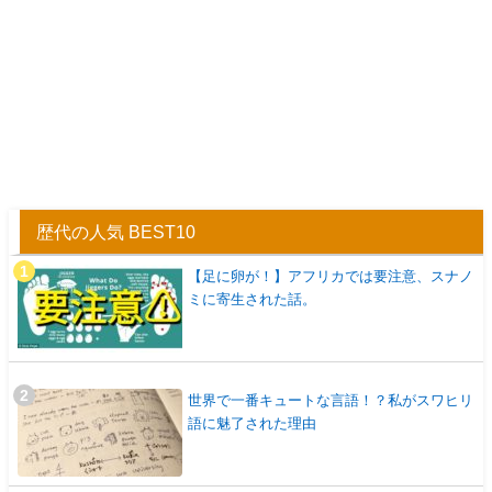
歴代の人気 BEST10
【足に卵が！】アフリカでは要注意、スナノ
ミに寄生された話。
世界で一番キュートな言語！？私がスワヒリ
語に魅了された理由