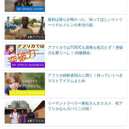
MY AFRICA STORY
最初は彼らが怖かった。知ってほしいストリ
ートチルドレンの本当の姿。
●東アフリカ
アフリカではTOEICも資格も役立たず！突破
力を磨くべし！-内藤獅友-
MY AFRICA BUSINESS
アフリカ経験者50人に聞く！持っていくべき
マストアイテムまとめ
MY AFRICA RECOMEND
リーマントラベラー東松さんオススメ、初ア
フリカならズバリこの国！
●東アフリカ