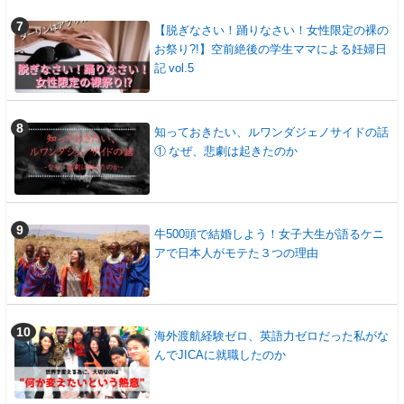
【脱ぎなさい！踊りなさい！女性限定の裸の
お祭り?!】空前絶後の学生ママによる妊婦日
記 vol.5
知っておきたい、ルワンダジェノサイドの話
① なぜ、悲劇は起きたのか
牛500頭で結婚しよう！女子大生が語るケニ
アで日本人がモテた３つの理由
海外渡航経験ゼロ、英語力ゼロだった私がな
んでJICAに就職したのか