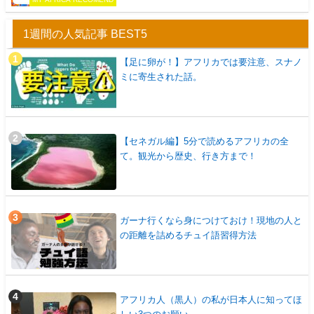
1週間の人気記事 BEST5
【足に卵が！】アフリカでは要注意、スナノ
ミに寄生された話。
【セネガル編】5分で読めるアフリカの全
て。観光から歴史、行き方まで！
ガーナ行くなら身につけておけ！現地の人と
の距離を詰めるチュイ語習得方法
アフリカ人（黒人）の私が日本人に知ってほ