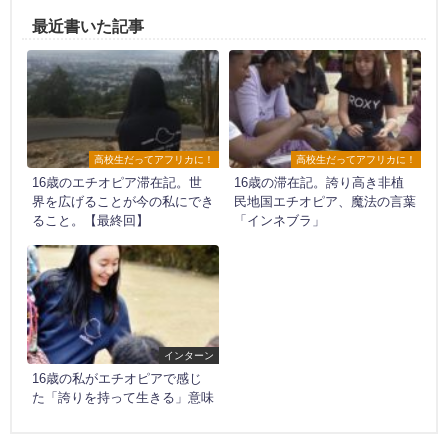
最近書いた記事
高校生だってアフリカに！
高校生だってアフリカに！
16歳のエチオピア滞在記。世
16歳の滞在記。誇り高き非植
界を広げることが今の私にでき
民地国エチオピア、魔法の言葉
ること。【最終回】
「インネブラ」
インターン
16歳の私がエチオピアで感じ
た「誇りを持って生きる」意味