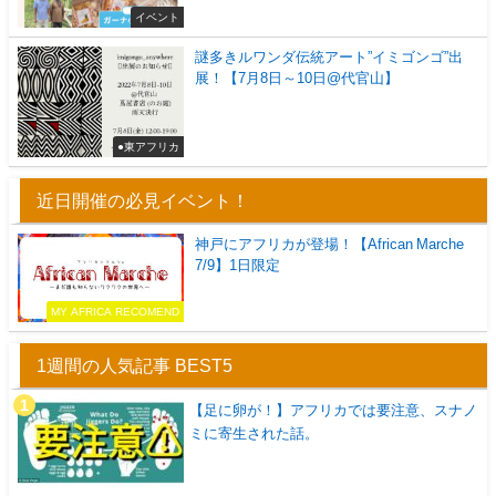
イベント
謎多きルワンダ伝統アート”イミゴンゴ”出
展！【7月8日～10日@代官山】
●東アフリカ
近日開催の必見イベント！
神戸にアフリカが登場！【African Marche
7/9】1日限定
MY AFRICA RECOMEND
1週間の人気記事 BEST5
【足に卵が！】アフリカでは要注意、スナノ
ミに寄生された話。