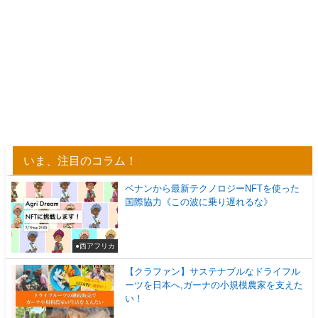
いま、注目のコラム！
ベナンから最新テクノロジーNFTを使った
国際協力《この波に乗り遅れるな》
●西アフリカ
【クラファン】サステナブルなドライフル
ーツを日本へ,ガーナの小規模農家を支えた
い！