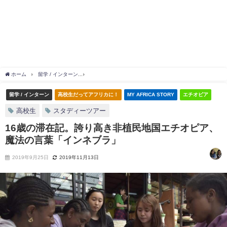
ホーム
留学 / インターン
16歳の滞在記。誇り高き非植民地国エチオピア、魔法の言
留学 / インターン
高校生だってアフリカに！
MY AFRICA STORY
エチオピア
高校生
スタディーツアー
16歳の滞在記。誇り高き非植民地国エチオピア、
魔法の言葉「インネブラ」
2019年9月25日
2019年11月13日