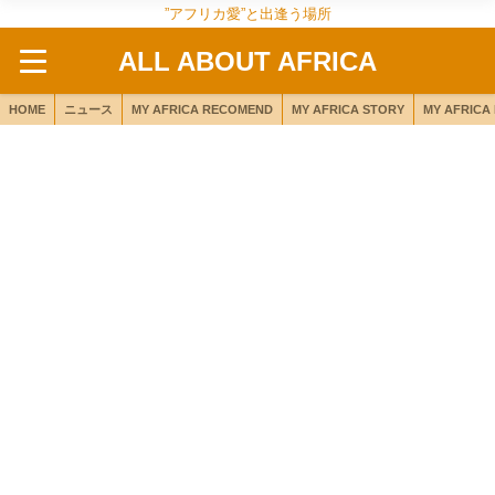
”アフリカ愛”と出逢う場所
ALL ABOUT AFRICA
HOME
ニュース
MY AFRICA RECOMEND
MY AFRICA STORY
MY AFRICA