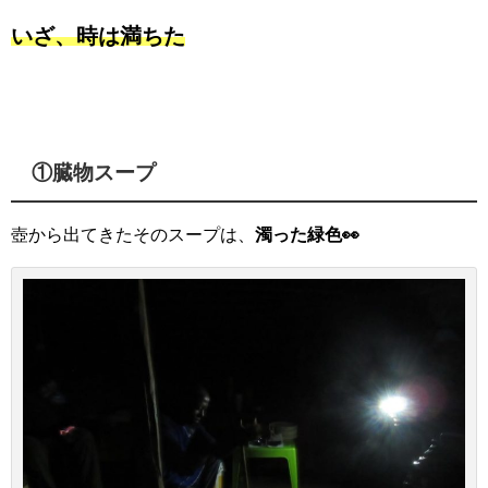
いざ、時は満ちた
①臓物スープ
壺から出てきたそのスープは、
濁った緑色👀