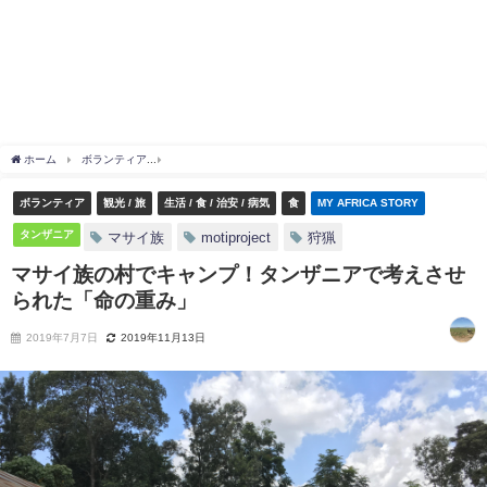
ホーム
ボランティア
マサイ族の村でキャンプ！タンザニアで考えさせられた「命の
ボランティア
観光 / 旅
生活 / 食 / 治安 / 病気
食
MY AFRICA STORY
タンザニア
マサイ族
motiproject
狩猟
マサイ族の村でキャンプ！タンザニアで考えさせ
られた「命の重み」
2019年7月7日
2019年11月13日