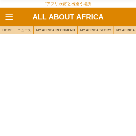
”アフリカ愛”と出逢う場所
ALL ABOUT AFRICA
HOME
ニュース
MY AFRICA RECOMEND
MY AFRICA STORY
MY AFRICA