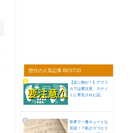
歴代の人気記事 BEST10
【足に卵が！】アフリ
カでは要注意、スナノ
ミに寄生された話。
世界で一番キュートな
言語！？私がスワヒリ