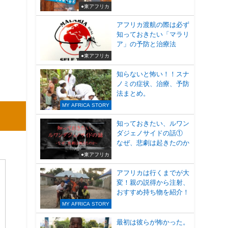
●東アフリカ
アフリカ渡航の際は必ず
知っておきたい「マラリ
ア」の予防と治療法
●東アフリカ
知らないと怖い！！スナ
ノミの症状、治療、予防
法まとめ。
MY AFRICA STORY
知っておきたい、ルワン
ダジェノサイドの話①
なぜ、悲劇は起きたのか
●東アフリカ
アフリカは行くまでが大
変！親の説得から注射、
おすすめ持ち物を紹介！
MY AFRICA STORY
最初は彼らが怖かった。