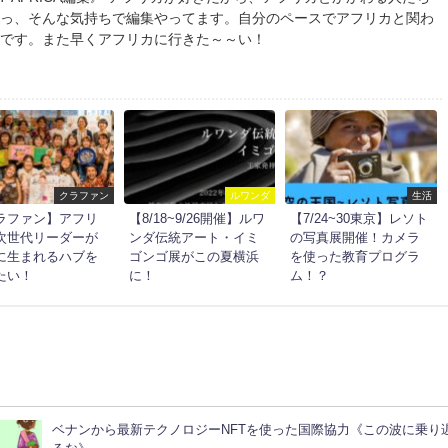
いっ、そんな気持ちで編集やってます。自分のペースでアフリカと関わ
想です。また早くアフリカに行きた～～い！
クラファン
ルワンダ
生活
ラファン】アフリ
【8/18~9/26開催】ルワ
【7/24~30東京】レソト
次世代リーダーが
ンダ伝統アート・イミ
の写真展開催！カメラ
に生まれるハブを
ゴンゴ展がこの夏横浜
を使った教育プログラ
たい！
に！
ム！？
ベナンから最新テクノロジーNFTを使った国際協力《この波に乗り