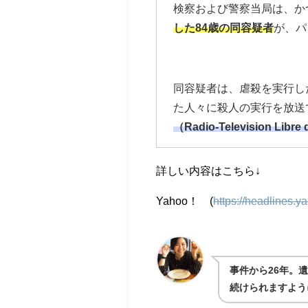
検察および警察当局は、か
した84歳の同容疑者
が、パ
同容疑者は、虐殺を実行し
た人々に殺人の実行を放送
（Radio-Television Lib
詳しい内容はこちら↓
Yahoo！ (
https://headlines.
事件から26年。
続けられますよう