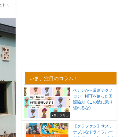
ヒトミ
いま、注目のコラム！
ベナンから最新テクノ
ロジーNFTを使った国
際協力《この波に乗り
遅れるな》
●西アフリカ
【クラファン】サステ
ナブルなドライフルー