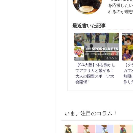
を応援した
れるのが理
最近書いた記事
イベント
【9/4大阪】体を動かし
【ク
てアフリカと繋がる！
カで
大人の国際スポーツ大
無限
会開催！
作り
いま、注目のコラム！