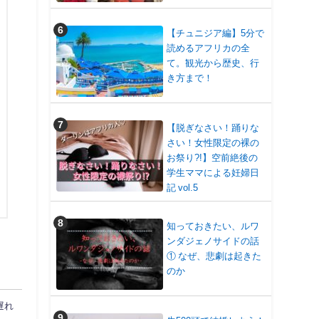
【チュニジア編】5分で
読めるアフリカの全
て。観光から歴史、行
き方まで！
【脱ぎなさい！踊りな
さい！女性限定の裸の
お祭り?!】空前絶後の
学生ママによる妊婦日
記 vol.5
知っておきたい、ルワ
ンダジェノサイドの話
① なぜ、悲劇は起きた
のか
遅れ