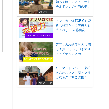
知ってほしいストリート
チルドレンの本当の姿。
●東アフリカ
アフリカではTOEICも資
格も役立たず！突破力を
磨くべし！-内藤獅友-
MY AFRICA BUSINESS
アフリカ経験者50人に聞
く！持っていくべきマス
トアイテムまとめ
MY AFRICA RECOMEND
リーマントラベラー東松
さんオススメ、初アフリ
カならズバリこの国！
●東アフリカ