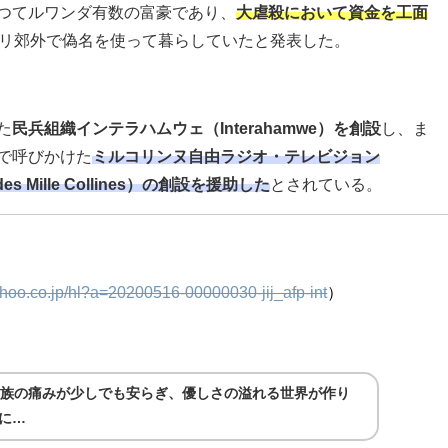
つてルワンダ有数の富豪であり、
大虐殺において資金を工面
リ郊外で偽名を使って暮らしていたと発表した。
た
民兵組織インテラハムウェ（Interahamwe）を創設
し、
ま
で呼びかけた
ミルコリンヌ
自由ラジオ・テレビジョン
re des Mille Collines）の創設を援助した
とされている。
yahoo.co.jp/hl?a=20200516-00000030-jij_afp-int
）
遺族の痛みが少しでも安らぎ、優しさの溢れる世界が作り
に…