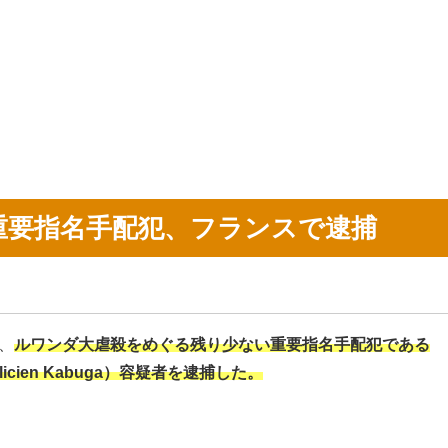
重要指名手配犯、フランスで逮捕
、
ルワンダ大虐殺をめぐる残り少ない重要指名手配犯である
licien Kabuga）容疑者を逮捕した。