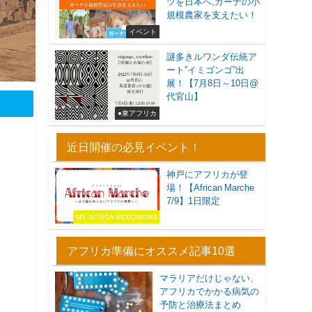
ツを日本へ,ガーナの小
規模農家を支えたい！
イベント
謎多きルワンダ伝統ア
ート”イミゴンゴ”出
展！【7月8日～10日@
代官山】
●東アフリカ
近日開催の必見イベント！
神戸にアフリカが登
場！【African Marche
7/9】1日限定
MY AFRICA RECOMEND
アフリカ準備にオススメ記事10選
マラリアだけじゃない、
アフリカでかかる病気の
予防と治療法まとめ