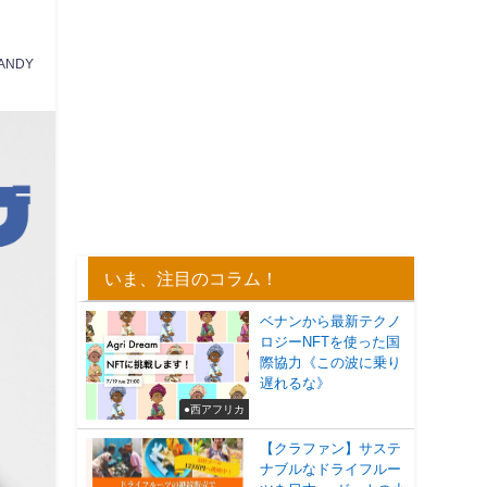
RANDY
いま、注目のコラム！
ベナンから最新テクノ
ロジーNFTを使った国
際協力《この波に乗り
遅れるな》
●西アフリカ
【クラファン】サステ
ナブルなドライフルー