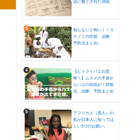
語に魅了された理由
知らないと怖い！！ス
ナノミの症状、治療、
予防法まとめ。
【ヒトクイバエの恐
怖！】ムスメの手首か
らハエの幼虫が！対処
法、治療、予防まとめ
アフリカ人（黒人）の
私が日本人に知ってほ
しい3つのお願い。