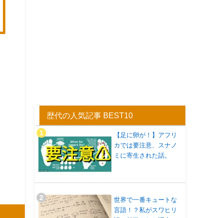
歴代の人気記事 BEST10
【足に卵が！】アフリ
カでは要注意、スナノ
ミに寄生された話。
世界で一番キュートな
言語！？私がスワヒリ