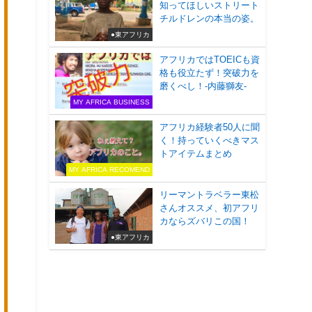
知ってほしいストリート
チルドレンの本当の姿。
●東アフリカ
アフリカではTOEICも資
格も役立たず！突破力を
磨くべし！-内藤獅友-
MY AFRICA BUSINESS
アフリカ経験者50人に聞
く！持っていくべきマス
トアイテムまとめ
MY AFRICA RECOMEND
リーマントラベラー東松
さんオススメ、初アフリ
カならズバリこの国！
●東アフリカ