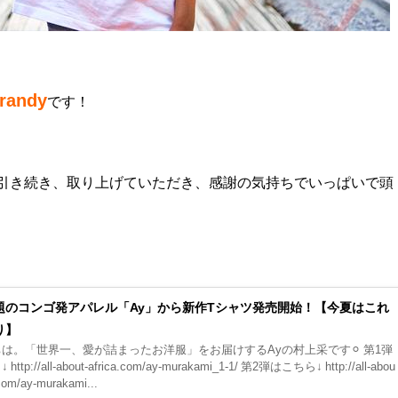
randy
です！
のTシャツに引き続き、取り上げていただき、感謝の気持ちでいっぱいで頭
題のコンゴ発アパレル「Ay」から新作Tシャツ発売開始！【今夏はこれ
り】
は。「世界一、愛が詰まったお洋服」をお届けするAyの村上采です⚪︎ 第1弾
ttp://all-about-africa.com/ay-murakami_1-1/ 第2弾はこちら↓ http://all-abou
.com/ay-murakami...