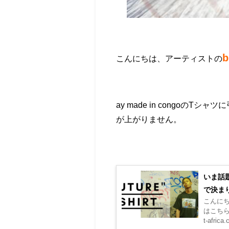
b
こんにちは、アーティストの
ay made in congo
が上がりません。
いま話
で決ま
こんにち
はこちら↓ h
t-africa