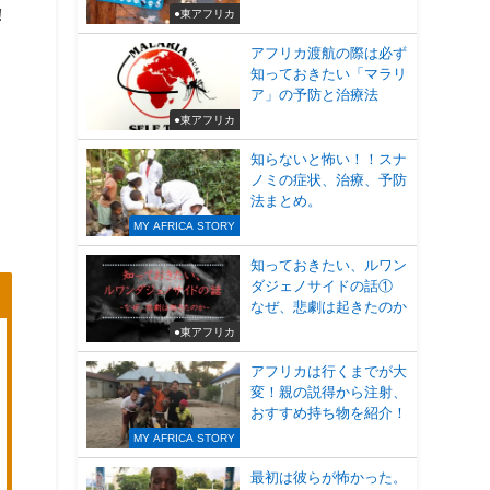
！
●東アフリカ
アフリカ渡航の際は必ず
知っておきたい「マラリ
ア」の予防と治療法
●東アフリカ
知らないと怖い！！スナ
ノミの症状、治療、予防
法まとめ。
MY AFRICA STORY
知っておきたい、ルワン
ダジェノサイドの話①
なぜ、悲劇は起きたのか
●東アフリカ
アフリカは行くまでが大
変！親の説得から注射、
おすすめ持ち物を紹介！
MY AFRICA STORY
最初は彼らが怖かった。