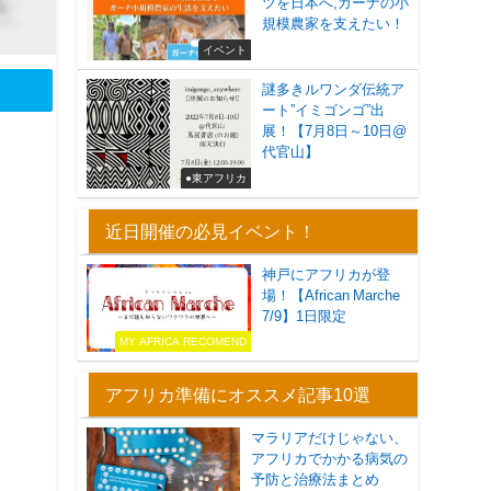
ツを日本へ,ガーナの小
規模農家を支えたい！
イベント
謎多きルワンダ伝統ア
ート”イミゴンゴ”出
展！【7月8日～10日@
代官山】
●東アフリカ
近日開催の必見イベント！
神戸にアフリカが登
場！【African Marche
7/9】1日限定
MY AFRICA RECOMEND
アフリカ準備にオススメ記事10選
マラリアだけじゃない、
アフリカでかかる病気の
予防と治療法まとめ