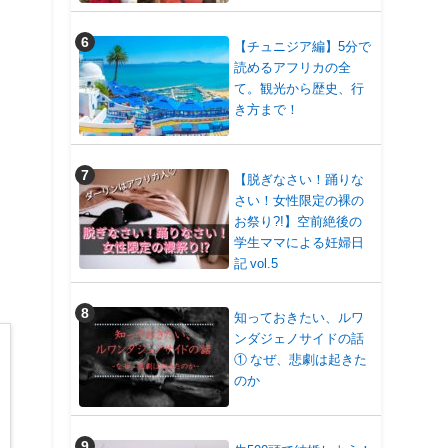
【チュニジア編】5分で
読めるアフリカの全
て。観光から歴史、行
き方まで！
【脱ぎなさい！踊りな
さい！女性限定の裸の
お祭り?!】空前絶後の
学生ママによる妊婦日
記 vol.5
知っておきたい、ルワ
ンダジェノサイドの話
① なぜ、悲劇は起きた
のか