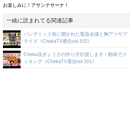
お楽しみに！アサンテサーナ！
一緒に読まれてる関連記事
パンデミック前に開かれた緊急会議と胸アツサプ
ライズ《ChekaTV通信vol.102》
Cheka流ぎょうざの作り方伝授します！動画でク
ッキング《ChekaTV通信vol.101》