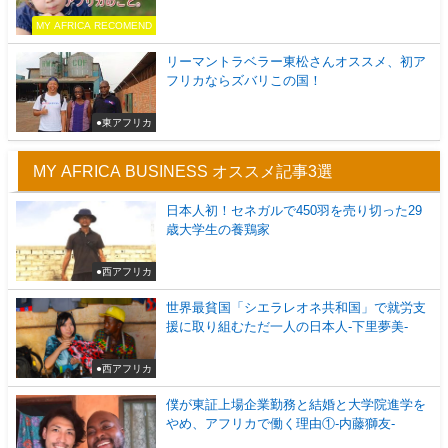
MY AFRICA RECOMEND
リーマントラベラー東松さんオススメ、初ア
フリカならズバリこの国！
●東アフリカ
MY AFRICA BUSINESS オススメ記事3選
日本人初！セネガルで450羽を売り切った29
歳大学生の養鶏家
●西アフリカ
世界最貧国「シエラレオネ共和国」で就労支
援に取り組むただ一人の日本人-下里夢美-
●西アフリカ
僕が東証上場企業勤務と結婚と大学院進学を
やめ、アフリカで働く理由①-内藤獅友-