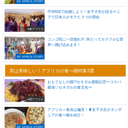
MY AFRICA STORY
牛500頭で結婚しよう！女子大生が語るケニ
アで日本人がモテた３つの理由
●東アフリカ
コンゴ民に一目惚れ💛 JKだってカラフルな世
界へ飛び込みます！
MY AFRICA STORY
実は美味しい！アフリカの食べ物特集3選
おもてなしの国!?セネガル渡航記②〜コスパ
最強♡セネガルの食文化〜
●西アフリカ
アフリカ＝食虫は偏見！🐛女子大生がタンザ
ニアの食べ物を紹介！
MY AFRICA STORY