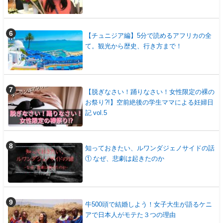
【チュニジア編】5分で読めるアフリカの全
て。観光から歴史、行き方まで！
【脱ぎなさい！踊りなさい！女性限定の裸の
お祭り?!】空前絶後の学生ママによる妊婦日
記 vol.5
知っておきたい、ルワンダジェノサイドの話
① なぜ、悲劇は起きたのか
牛500頭で結婚しよう！女子大生が語るケニ
アで日本人がモテた３つの理由