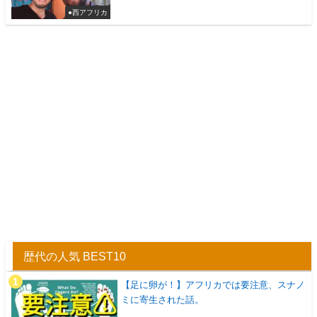
●西アフリカ
歴代の人気 BEST10
【足に卵が！】アフリカでは要注意、スナノ
ミに寄生された話。