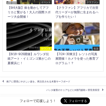
イベント
クラファン
【9/4大阪】体を動かしてアフ
【クラファン】アフリカで次世
リカと繋がる！大人の国際スポ
代リーダーが無限に生まれるハ
ーツ大会開催！
ブを作りたい！
ルワンダ
生活
【8/18~9/26開催】ルワンダ伝
【7/24~30東京】レソトの写真
統アート・イミゴンゴ展がこの
展開催！カメラを使った教育プ
夏横浜に！
ログラム！？
南アに環境にやさしい波を。再注目される木製サーフボード
バッタ被害のケニアなどに8億円援助＝菅官房長官
フォローで応援しよう！