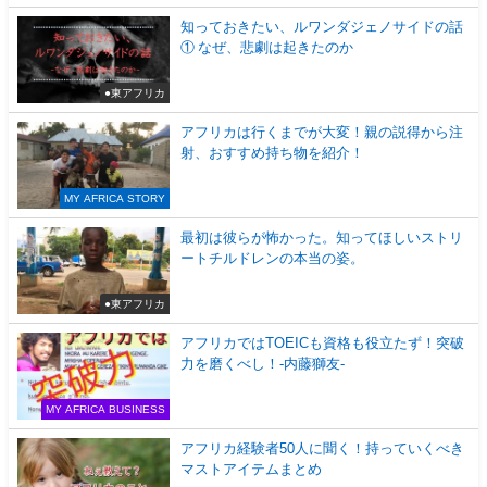
知っておきたい、ルワンダジェノサイドの話
① なぜ、悲劇は起きたのか
●東アフリカ
アフリカは行くまでが大変！親の説得から注
射、おすすめ持ち物を紹介！
MY AFRICA STORY
最初は彼らが怖かった。知ってほしいストリ
ートチルドレンの本当の姿。
●東アフリカ
アフリカではTOEICも資格も役立たず！突破
力を磨くべし！-内藤獅友-
MY AFRICA BUSINESS
アフリカ経験者50人に聞く！持っていくべき
マストアイテムまとめ