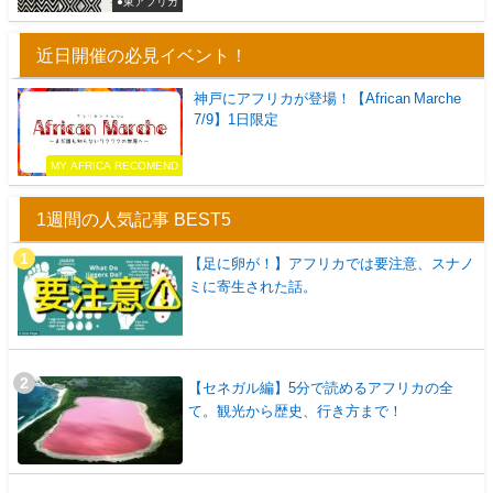
●東アフリカ
近日開催の必見イベント！
神戸にアフリカが登場！【African Marche
7/9】1日限定
MY AFRICA RECOMEND
1週間の人気記事 BEST5
【足に卵が！】アフリカでは要注意、スナノ
ミに寄生された話。
【セネガル編】5分で読めるアフリカの全
て。観光から歴史、行き方まで！