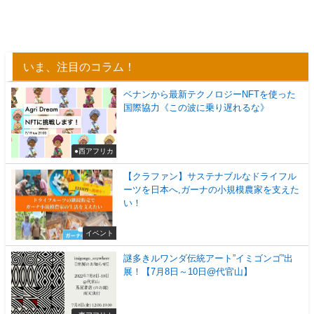
いま、注目のコラム！
ベナンから最新テクノロジーNFTを使った
国際協力《この波に乗り遅れるな》
●西アフリカ
【クラファン】サステナブルなドライフル
ーツを日本へ,ガーナの小規模農家を支えた
い！
イベント
謎多きルワンダ伝統アート”イミゴンゴ”出
展！【7月8日～10日@代官山】