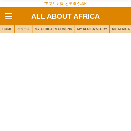
”アフリカ愛”と出逢う場所
ALL ABOUT AFRICA
HOME
ニュース
MY AFRICA RECOMEND
MY AFRICA STORY
MY AFRICA