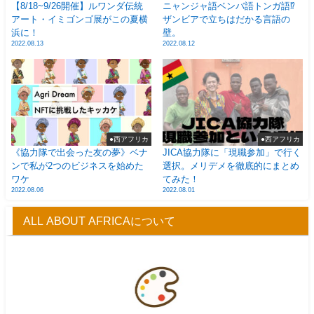
【8/18~9/26開催】ルワンダ伝統
ニャンジャ語ベンバ語トンガ語⁉
アート・イミゴンゴ展がこの夏横
ザンビアで立ちはだかる言語の
浜に！
壁。
2022.08.13
2022.08.12
●西アフリカ
●西アフリカ
《協力隊で出会った友の夢》ベナ
JICA協力隊に「現職参加」で行く
ンで私が2つのビジネスを始めた
選択。メリデメを徹底的にまとめ
ワケ
てみた！
2022.08.06
2022.08.01
ALL ABOUT AFRICAについて