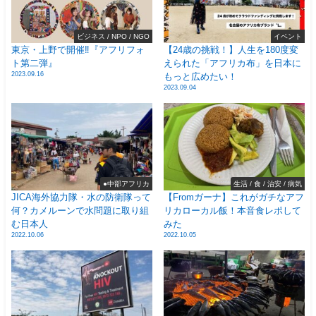
ビジネス / NPO / NGO
イベント
東京・上野で開催‼️『アフリフォ
【24歳の挑戦！】人生を180度変
ト第二弾』
えられた「アフリカ布」を日本に
2023.09.16
もっと広めたい！
2023.09.04
●中部アフリカ
生活 / 食 / 治安 / 病気
JICA海外協力隊・水の防衛隊って
【Fromガーナ】これがガチなアフ
何？カメルーンで水問題に取り組
リカローカル飯！本音食レポして
む日本人
みた
2022.10.06
2022.10.05