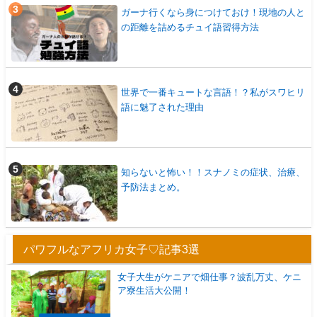
ガーナ行くなら身につけておけ！現地の人と
の距離を詰めるチュイ語習得方法
世界で一番キュートな言語！？私がスワヒリ
語に魅了された理由
知らないと怖い！！スナノミの症状、治療、
予防法まとめ。
パワフルなアフリカ女子♡記事3選
女子大生がケニアで畑仕事？波乱万丈、ケニ
ア寮生活大公開！