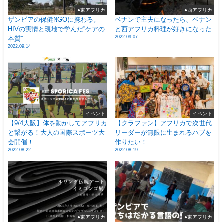
●東アフリカ
●西アフリカ
ザンビアの保健NGOに携わる。
ベナンで主夫になったら、ベナン
HIVの実情と現地で学んだ”ケアの
と西アフリカ料理が好きになった
2022.09.07
本質”
2022.09.14
イベント
イベント
【9/4大阪】体を動かしてアフリカ
【クラファン】アフリカで次世代
と繋がる！大人の国際スポーツ大
リーダーが無限に生まれるハブを
会開催！
作りたい！
2022.08.22
2022.08.19
●東アフリカ
●東アフリカ