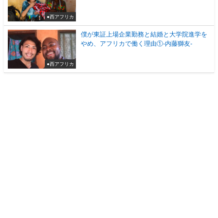
●西アフリカ
僕が東証上場企業勤務と結婚と大学院進学を
やめ、アフリカで働く理由①-内藤獅友-
●西アフリカ