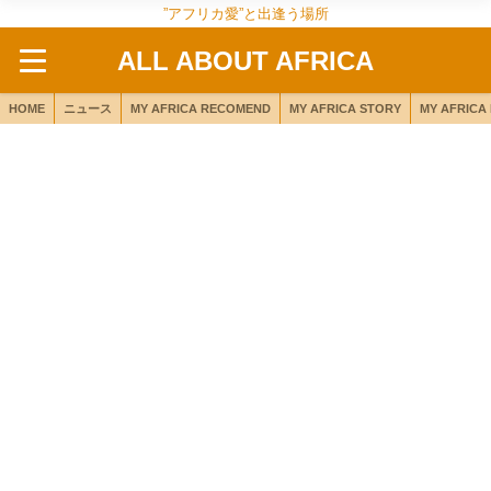
”アフリカ愛”と出逢う場所
ALL ABOUT AFRICA
HOME
ニュース
MY AFRICA RECOMEND
MY AFRICA STORY
MY AFRICA