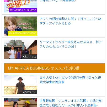
力を磨くべし！-内藤獅友-
MY AFRICA BUSINESS
アフリカ経験者50人に聞く！持っていくべき
マストアイテムまとめ
MY AFRICA RECOMEND
リーマントラベラー東松さんオススメ、初ア
フリカならズバリこの国！
●東アフリカ
MY AFRICA BUSINESS オススメ記事3選
日本人初！セネガルで450羽を売り切った29
歳大学生の養鶏家
●西アフリカ
世界最貧国「シエラレオネ共和国」で就労支
援に取り組むただ一人の日本人-下里夢美-