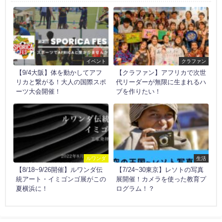
イベント
クラファン
【9/4大阪】体を動かしてアフ
【クラファン】アフリカで次世
リカと繋がる！大人の国際スポ
代リーダーが無限に生まれるハ
ーツ大会開催！
ブを作りたい！
ルワンダ
生活
【8/18~9/26開催】ルワンダ伝
【7/24~30東京】レソトの写真
統アート・イミゴンゴ展がこの
展開催！カメラを使った教育プ
夏横浜に！
ログラム！？