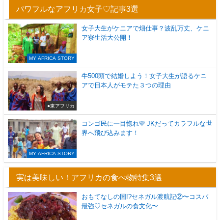
パワフルなアフリカ女子♡記事3選
女子大生がケニアで畑仕事？波乱万丈、ケニ
ア寮生活大公開！
MY AFRICA STORY
牛500頭で結婚しよう！女子大生が語るケニ
アで日本人がモテた３つの理由
●東アフリカ
コンゴ民に一目惚れ💛 JKだってカラフルな世
界へ飛び込みます！
MY AFRICA STORY
実は美味しい！アフリカの食べ物特集3選
おもてなしの国!?セネガル渡航記②〜コスパ
最強♡セネガルの食文化〜