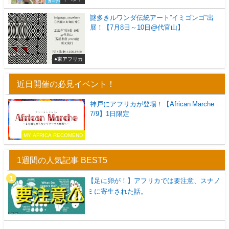
謎多きルワンダ伝統アート”イミゴンゴ”出
展！【7月8日～10日@代官山】
●東アフリカ
近日開催の必見イベント！
神戸にアフリカが登場！【African Marche
7/9】1日限定
MY AFRICA RECOMEND
1週間の人気記事 BEST5
【足に卵が！】アフリカでは要注意、スナノ
ミに寄生された話。