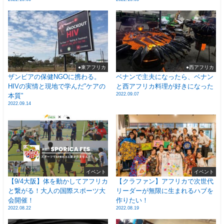
●東アフリカ
●西アフリカ
ザンビアの保健NGOに携わる。
ベナンで主夫になったら、ベナン
HIVの実情と現地で学んだ”ケアの
と西アフリカ料理が好きになった
2022.09.07
本質”
2022.09.14
イベント
イベント
【9/4大阪】体を動かしてアフリカ
【クラファン】アフリカで次世代
と繋がる！大人の国際スポーツ大
リーダーが無限に生まれるハブを
会開催！
作りたい！
2022.08.22
2022.08.19