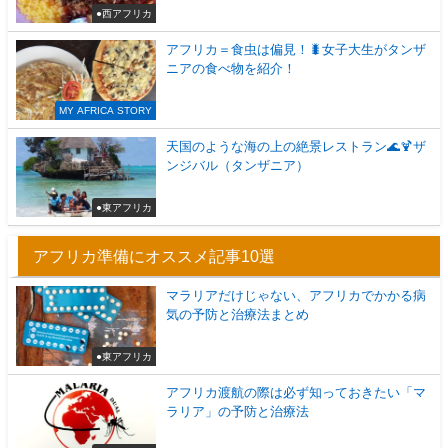
●西アフリカ
アフリカ＝食虫は偏見！🐛女子大生がタンザ
ニアの食べ物を紹介！
MY AFRICA STORY
天国のような海の上の絶景レストラン🌊🍹ザ
ンジバル（タンザニア）
●東アフリカ
アフリカ準備にオススメ記事10選
マラリアだけじゃない、アフリカでかかる病
気の予防と治療法まとめ
●東アフリカ
アフリカ渡航の際は必ず知っておきたい「マ
ラリア」の予防と治療法