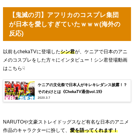
【鬼滅の刃】アフリカのコスプレ集団
が日本を愛しすぎていたｗｗｗ(海外の
反応)
以前もchekaTVに登場した
シン君
が、ケニアで日本のアニ
メのコスプレをした方々にインタビュー！シン君登場動画
はこちら☟
ケニアの文化祭で日本人がキレキレダンス披露！？
そのわけとは《ChekaTV通信vol.19》
2020.3.7
NARUTOや文豪ストレイドッグスなど有名な日本のアニメ
作品のキャラクターに扮して、
愛を語ってくれます！