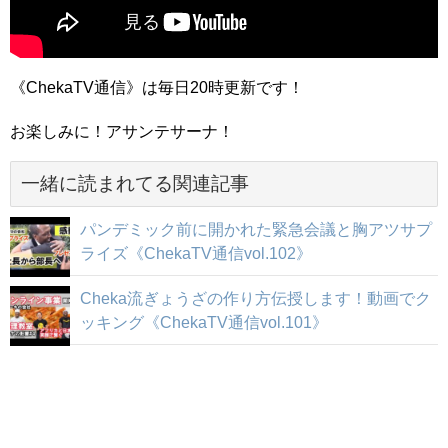
《ChekaTV通信》は毎日20時更新です！
お楽しみに！アサンテサーナ！
一緒に読まれてる関連記事
パンデミック前に開かれた緊急会議と胸アツサプ
ライズ《ChekaTV通信vol.102》
Cheka流ぎょうざの作り方伝授します！動画でク
ッキング《ChekaTV通信vol.101》