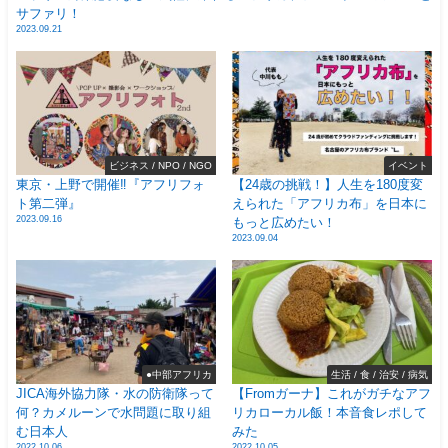
サファリ！
2023.09.21
ビジネス / NPO / NGO
イベント
東京・上野で開催‼️『アフリフォ
【24歳の挑戦！】人生を180度変
ト第二弾』
えられた「アフリカ布」を日本に
2023.09.16
もっと広めたい！
2023.09.04
●中部アフリカ
生活 / 食 / 治安 / 病気
JICA海外協力隊・水の防衛隊って
【Fromガーナ】これがガチなアフ
何？カメルーンで水問題に取り組
リカローカル飯！本音食レポして
む日本人
みた
2022.10.06
2022.10.05