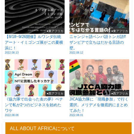
●東アフリカ
●東アフリカ
【8/18~9/26開催】ルワンダ伝統
ニャンジャ語ベンバ語トンガ語⁉
アート・イミゴンゴ展がこの夏横
ザンビアで立ちはだかる言語の
浜に！
壁。
2022.08.13
2022.08.12
●西アフリカ
●西アフリカ
《協力隊で出会った友の夢》ベナ
JICA協力隊に「現職参加」で行く
ンで私が2つのビジネスを始めた
選択。メリデメを徹底的にまとめ
ワケ
てみた！
2022.08.06
2022.08.01
ALL ABOUT AFRICAについて