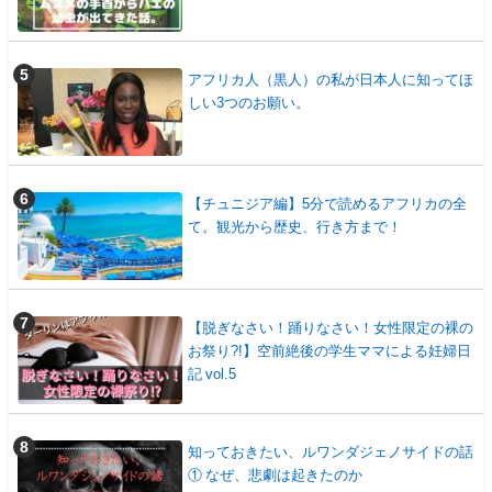
アフリカ人（黒人）の私が日本人に知ってほ
しい3つのお願い。
【チュニジア編】5分で読めるアフリカの全
て。観光から歴史、行き方まで！
【脱ぎなさい！踊りなさい！女性限定の裸の
お祭り?!】空前絶後の学生ママによる妊婦日
記 vol.5
知っておきたい、ルワンダジェノサイドの話
① なぜ、悲劇は起きたのか