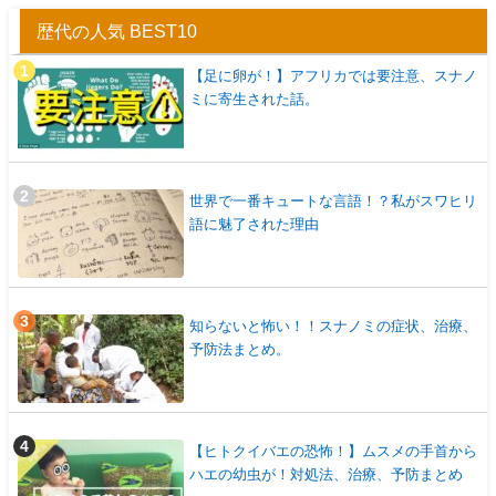
歴代の人気 BEST10
【足に卵が！】アフリカでは要注意、スナノ
ミに寄生された話。
世界で一番キュートな言語！？私がスワヒリ
語に魅了された理由
知らないと怖い！！スナノミの症状、治療、
予防法まとめ。
【ヒトクイバエの恐怖！】ムスメの手首から
ハエの幼虫が！対処法、治療、予防まとめ