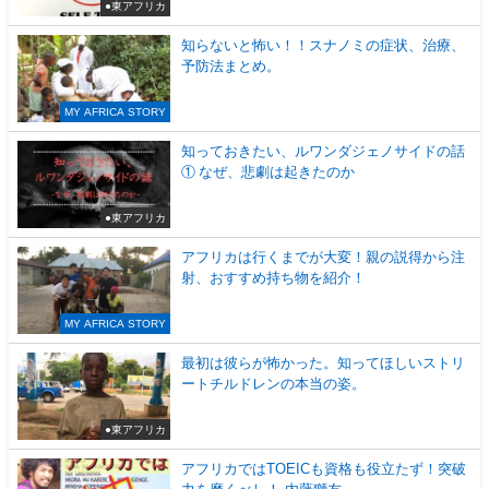
●東アフリカ
知らないと怖い！！スナノミの症状、治療、
予防法まとめ。
MY AFRICA STORY
知っておきたい、ルワンダジェノサイドの話
① なぜ、悲劇は起きたのか
●東アフリカ
アフリカは行くまでが大変！親の説得から注
射、おすすめ持ち物を紹介！
MY AFRICA STORY
最初は彼らが怖かった。知ってほしいストリ
ートチルドレンの本当の姿。
●東アフリカ
アフリカではTOEICも資格も役立たず！突破