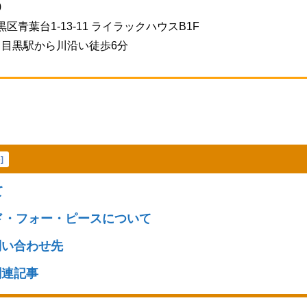
0
目黒区青葉台1-13-11 ライラックハウスB1F
中目黒駅から川沿い徒歩6分
e
]
て
ド・フォー・ピースについて
問い合わせ先
関連記事