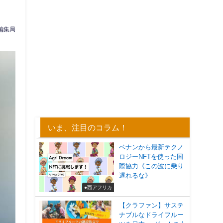
A 編集局
いま、注目のコラム！
ベナンから最新テクノ
ロジーNFTを使った国
際協力《この波に乗り
遅れるな》
●西アフリカ
【クラファン】サステ
ナブルなドライフルー