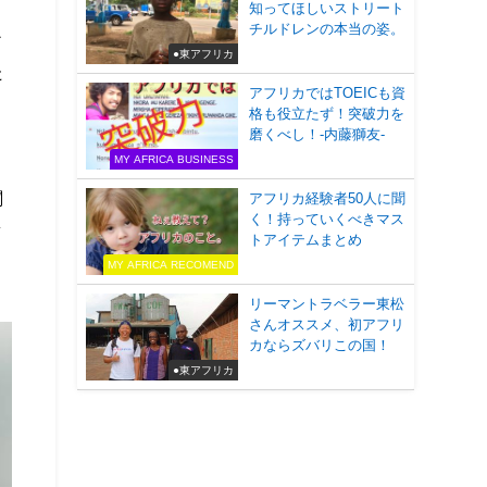
知ってほしいストリート
チルドレンの本当の姿。
ア
●東アフリカ
た
アフリカではTOEICも資
格も役立たず！突破力を
磨くべし！-内藤獅友-
MY AFRICA BUSINESS
関
アフリカ経験者50人に聞
く！持っていくべきマス
ラ
トアイテムまとめ
と
MY AFRICA RECOMEND
リーマントラベラー東松
さんオススメ、初アフリ
カならズバリこの国！
●東アフリカ