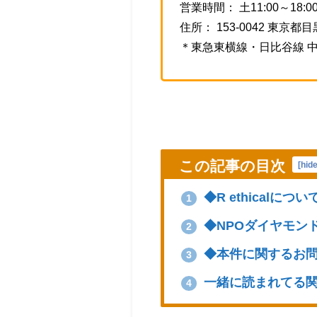
営業時間： 土11:00～18:0
住所： 153-0042 東京都
＊東急東横線・日比谷線 
この記事の目次
[
hid
◆R ethicalについ
1
◆NPOダイヤモン
2
◆本件に関するお
3
一緒に読まれてる
4