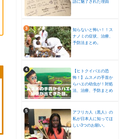
語に魅了された理由
知らないと怖い！！ス
ナノミの症状、治療、
予防法まとめ。
【ヒトクイバエの恐
怖！】ムスメの手首か
らハエの幼虫が！対処
法、治療、予防まとめ
アフリカ人（黒人）の
私が日本人に知ってほ
しい3つのお願い。