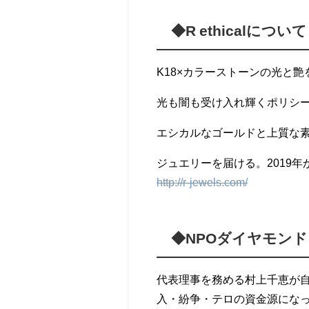
◆R ethicalについて
K18×カラーストーンの光と
光も闇も受け入れ輝くポリシ
エシカルなゴールドと上質な
ジュエリーを届ける。2019年
http://r-jewels.com/
◆NPOダイヤモン
代表理事を務める村上千恵が
入・紛争・テロの資金源になっ