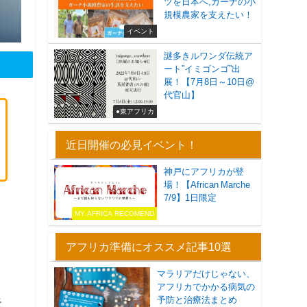
ツを日本へ,ガーナの小
規模農家を支えたい！
イベント
謎多きルワンダ伝統ア
ート”イミゴンゴ”出
展！【7月8日～10日@
代官山】
●東アフリカ
近日開催の必見イベント！
神戸にアフリカが登
場！【African Marche
7/9】1日限定
リ
MY AFRICA RECOMEND
アフリカ準備にオススメ記事10選
マラリアだけじゃない、
アフリカでかかる病気の
予防と治療法まとめ
天