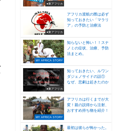
●東アフリカ
・
アフリカ渡航の際は必ず
知っておきたい「マラリ
ア」の予防と治療法
●東アフリカ
知らないと怖い！！スナ
ノミの症状、治療、予防
法まとめ。
MY AFRICA STORY
か
知っておきたい、ルワン
て
ダジェノサイドの話①
なぜ、悲劇は起きたのか
●東アフリカ
アフリカは行くまでが大
変！親の説得から注射、
ま
おすすめ持ち物を紹介！
MY AFRICA STORY
最初は彼らが怖かった。