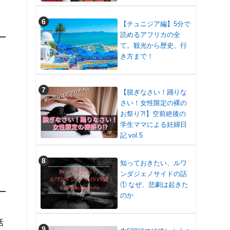
【チュニジア編】5分で
読めるアフリカの全
て。観光から歴史、行
き方まで！
【脱ぎなさい！踊りな
さい！女性限定の裸の
お祭り?!】空前絶後の
。
学生ママによる妊婦日
記 vol.5
知っておきたい、ルワ
ンダジェノサイドの話
① なぜ、悲劇は起きた
のか
活