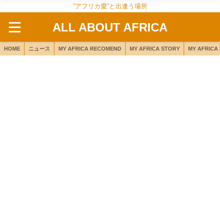
”アフリカ愛”と出逢う場所
ALL ABOUT AFRICA
HOME
ニュース
MY AFRICA RECOMEND
MY AFRICA STORY
MY AFRICA