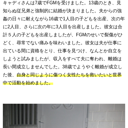
キャディさんは
7
歳で
FGM
を受けました。
13
歳のとき、見
知らぬ従兄弟と強制的に結婚が決まりました。夫からの強
姦の日々に耐えながら
16
歳で
1
人目の子どもを出産、次の年
に
2
人目、さらに次の年に
3
人目を出産しました。彼女は合
計５人の子どもを出産しましたが、
FGM
のせいで裂傷がひ
どく、尋常でない痛みを味わいました。彼女は夫が仕事に
出ている間に資格をとり、仕事を見つけ、なんとか自立を
しようと試みましたが、収入をすべて夫に奪われ、離婚は
長い間成立しませんでした。
38
歳でようやく離婚が成立し
た後、
自身と同じように傷つく女性たちを救いたいと世界
中で活動を始めました。