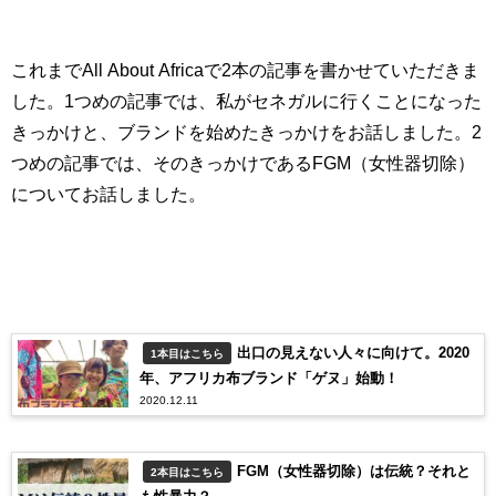
これまで
All About Africa
で
2
本の記事を書かせていただきま
した。
1
つめの記事では、私がセネガルに行くことになった
きっかけと、ブランドを始めたきっかけをお話しました。
2
つめの記事では、そのきっかけである
FGM
（女性器切除）
についてお話しました。
出口の見えない人々に向けて。2020
1本目はこちら
年、アフリカ布ブランド「ゲヌ」始動！
2020.12.11
FGM（女性器切除）は伝統？それと
2本目はこちら