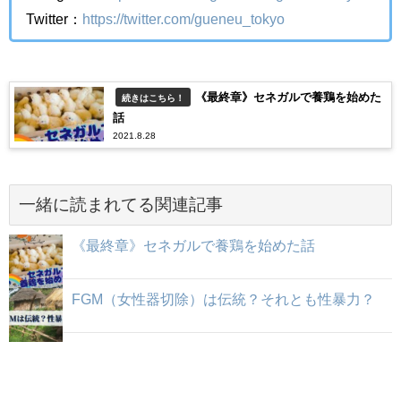
Twitter：
https://twitter.com/gueneu_tokyo
《最終章》セネガルで養鶏を始めた
続きはこちら！
話
2021.8.28
一緒に読まれてる関連記事
《最終章》セネガルで養鶏を始めた話
FGM（女性器切除）は伝統？それとも性暴力？