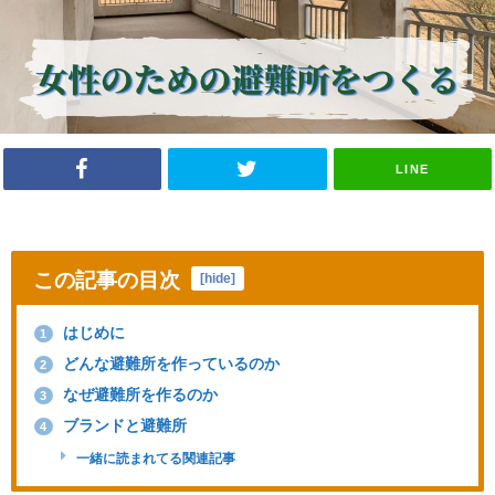
LINE
この記事の目次
[
hide
]
はじめに
1
どんな避難所を作っているのか
2
なぜ避難所を作るのか
3
ブランドと避難所
4
一緒に読まれてる関連記事