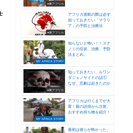
●東アフリカ
士
アフリカ渡航の際は必ず
知っておきたい「マラリ
ア」の予防と治療法
●東アフリカ
知らないと怖い！！スナ
ノミの症状、治療、予防
法まとめ。
MY AFRICA STORY
知っておきたい、ルワン
ダジェノサイドの話①
なぜ、悲劇は起きたのか
●東アフリカ
アフリカは行くまでが大
変！親の説得から注射、
おすすめ持ち物を紹介！
MY AFRICA STORY
最初は彼らが怖かった。