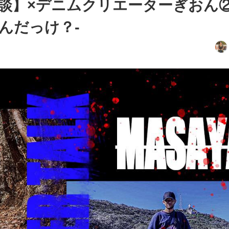
談】×デニムクリエーターぎおん②
んだっけ？-