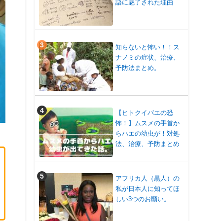
語に魅了された理由
知らないと怖い！！ス
ナノミの症状、治療、
予防法まとめ。
【ヒトクイバエの恐
怖！】ムスメの手首か
らハエの幼虫が！対処
法、治療、予防まとめ
アフリカ人（黒人）の
私が日本人に知ってほ
しい3つのお願い。