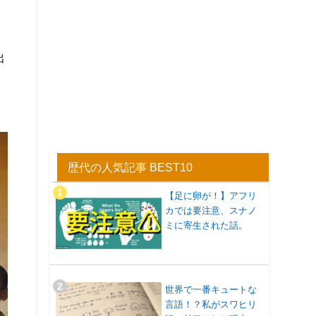
出
歴代の人気記事 BEST10
【足に卵が！】アフリ
カでは要注意、スナノ
ミに寄生された話。
世界で一番キュートな
言語！？私がスワヒリ