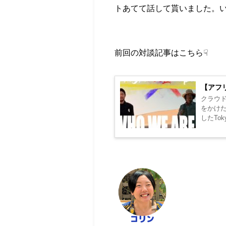
トあてて話して貰いました。
前回の対談記事はこちら☟
【アフ
クラウ
をかけた
したTok
に1995