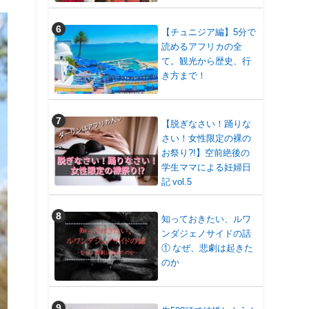
【チュニジア編】5分で
読めるアフリカの全
て。観光から歴史、行
き方まで！
【脱ぎなさい！踊りな
さい！女性限定の裸の
お祭り?!】空前絶後の
学生ママによる妊婦日
記 vol.5
知っておきたい、ルワ
ンダジェノサイドの話
① なぜ、悲劇は起きた
のか