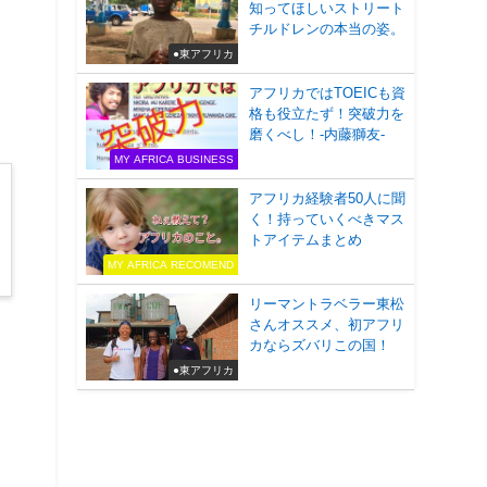
知ってほしいストリート
」
チルドレンの本当の姿。
●東アフリカ
アフリカではTOEICも資
格も役立たず！突破力を
磨くべし！-内藤獅友-
MY AFRICA BUSINESS
アフリカ経験者50人に聞
く！持っていくべきマス
トアイテムまとめ
MY AFRICA RECOMEND
リーマントラベラー東松
さんオススメ、初アフリ
カならズバリこの国！
●東アフリカ