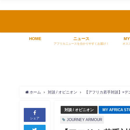
HOME
ニュース
MY
アフリカニュースを分かりやすくお届け！
オス
ホーム
対談 / オピニオン
【アフリカ若手対談】×デ
対談 / オピニオン
MY AFRICA ST
シェア
JOURNEY ARMOUR