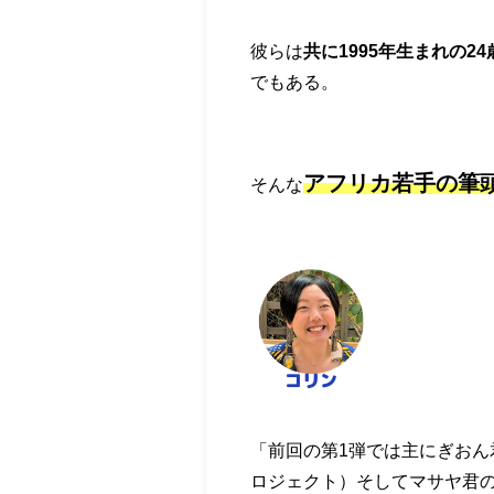
彼らは
共に1995年生まれの24
でもある。
アフリカ若手の筆
そんな
「前回の第1弾では主にぎお
ロジェクト）そしてマサヤ君の取り組ん