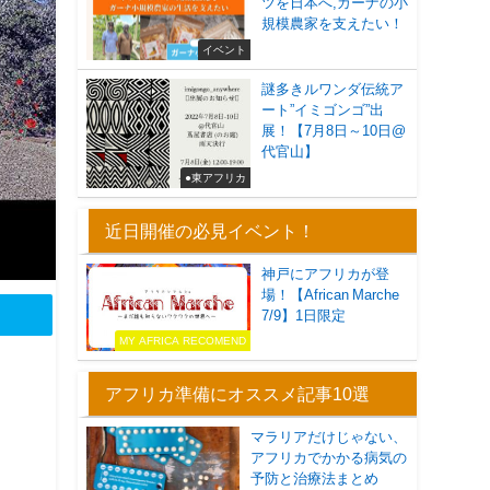
ツを日本へ,ガーナの小
規模農家を支えたい！
イベント
謎多きルワンダ伝統ア
ート”イミゴンゴ”出
展！【7月8日～10日@
代官山】
●東アフリカ
近日開催の必見イベント！
神戸にアフリカが登
場！【African Marche
7/9】1日限定
MY AFRICA RECOMEND
アフリカ準備にオススメ記事10選
マラリアだけじゃない、
アフリカでかかる病気の
予防と治療法まとめ