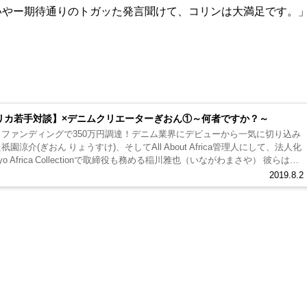
いやー期待通りのトガッた発言聞けて、コリンは大満足です。
リカ若手対談】×デニムクリエーターぎおん①～何者ですか？～
ドファンディングで350万円調達！デニム業界にデビューから一気に切り込み
祇園涼介(ぎおん りょうすけ)、そしてAll About Africa管理人にして、法人化
yo Africa Collectionで取締役も務める稲川雅也（いながわまさや） 彼らは共
年生まれの...
2019.8.2