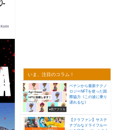
-
Korin
いま、注目のコラム！
ベナンから最新テクノ
ロジーNFTを使った国
際協力《この波に乗り
遅れるな》
●西アフリカ
【クラファン】サステ
ナブルなドライフルー