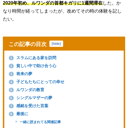
2020年初め、ルワンダの首都キガリに1週間滞在
した。か
なり時間が経ってしまったが、改めてその時の体験を記し
たい。
この記事の目次
[
hide
]
スラムにある家を訪問
1
貧しい中で助け合う心
2
将来の夢
3
子どもたちにとっての幸せ
4
ルワンダの教育
5
シングルマザーの夢
6
感銘を受けた言葉
7
最後に
8
一緒に読まれてる関連記事