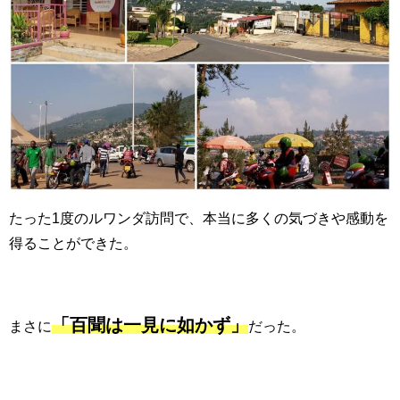
たった
1
度のルワンダ訪問で、本当に多くの気づきや感動を
得ることができた。
「百聞は一見に如かず」
まさに
だった。