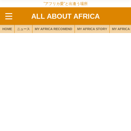
”アフリカ愛”と出逢う場所
ALL ABOUT AFRICA
HOME
ニュース
MY AFRICA RECOMEND
MY AFRICA STORY
MY AFRICA