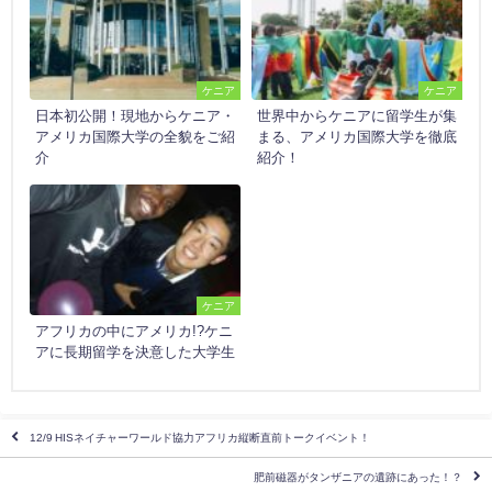
ケニア
ケニア
日本初公開！現地からケニア・
世界中からケニアに留学生が集
アメリカ国際大学の全貌をご紹
まる、アメリカ国際大学を徹底
介
紹介！
ケニア
アフリカの中にアメリカ!?ケニ
アに長期留学を決意した大学生
12/9 HISネイチャーワールド協力アフリカ縦断直前トークイベント！
肥前磁器がタンザニアの遺跡にあった！？