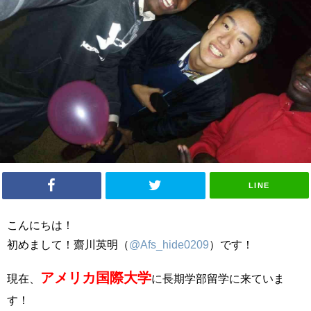
LINE
こんにちは！
初めまして！齋川英明（
@Afs_hide0209
）です！
アメリカ国際大学
現在、
に長期学部留学に来ていま
す！