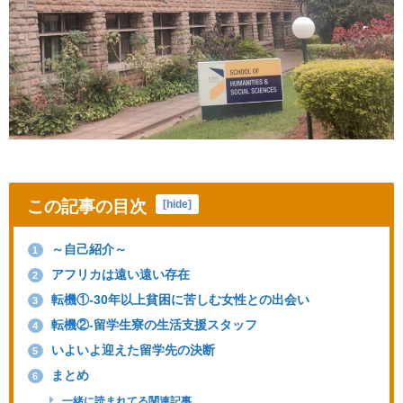
この記事の目次
[
hide
]
～自己紹介～
1
アフリカは遠い遠い存在
2
転機①-30年以上貧困に苦しむ女性との出会い
3
転機②-留学生寮の生活支援スタッフ
4
いよいよ迎えた留学先の決断
5
まとめ
6
一緒に読まれてる関連記事