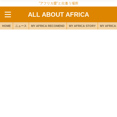
”アフリカ愛”と出逢う場所
ALL ABOUT AFRICA
HOME
ニュース
MY AFRICA RECOMEND
MY AFRICA STORY
MY AFRICA