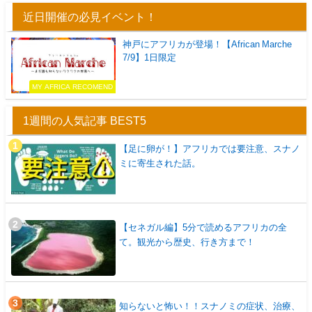
近日開催の必見イベント！
神戸にアフリカが登場！【African Marche
7/9】1日限定
MY AFRICA RECOMEND
1週間の人気記事 BEST5
【足に卵が！】アフリカでは要注意、スナノ
ミに寄生された話。
【セネガル編】5分で読めるアフリカの全
て。観光から歴史、行き方まで！
知らないと怖い！！スナノミの症状、治療、