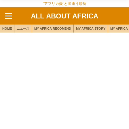
”アフリカ愛”と出逢う場所
ALL ABOUT AFRICA
HOME
ニュース
MY AFRICA RECOMEND
MY AFRICA STORY
MY AFRICA