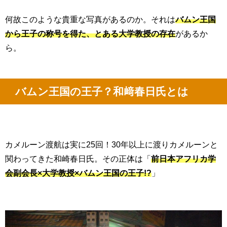
何故このような貴重な写真があるのか。それは
バムン王国
から王子の称号を得た、とある大学教授の存在
があるか
ら。
バムン王国の王子？和﨑春日氏とは
カメルーン渡航は実に25回！30年以上に渡りカメルーンと
関わってきた和崎春日氏。その正体は「
前日本アフリカ学
会副会長×大学教授×バムン王国の王子!?
」