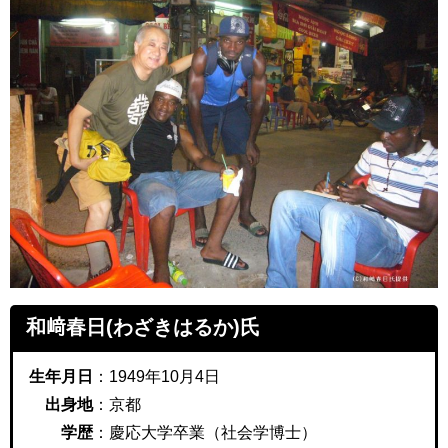
和﨑春日(わざきはるか)氏
生年月日
：1949年10月4日
出身地
：京都
学歴
：慶応大学卒業（社会学博士）