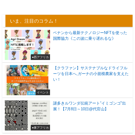
いま、注目のコラム！
ベナンから最新テクノロジーNFTを使った
国際協力《この波に乗り遅れるな》
●西アフリカ
【クラファン】サステナブルなドライフル
ーツを日本へ,ガーナの小規模農家を支えた
い！
イベント
謎多きルワンダ伝統アート”イミゴンゴ”出
展！【7月8日～10日@代官山】
●東アフリカ