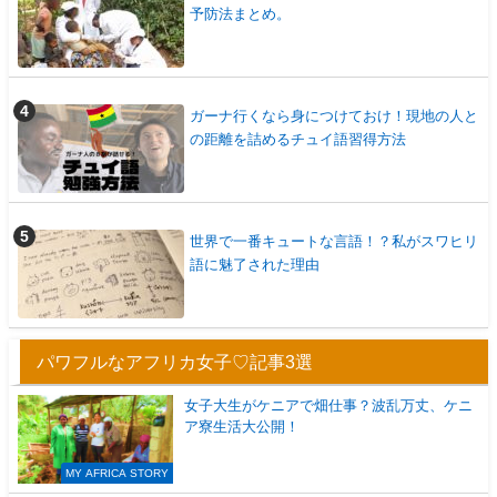
予防法まとめ。
ガーナ行くなら身につけておけ！現地の人と
の距離を詰めるチュイ語習得方法
世界で一番キュートな言語！？私がスワヒリ
語に魅了された理由
パワフルなアフリカ女子♡記事3選
女子大生がケニアで畑仕事？波乱万丈、ケニ
ア寮生活大公開！
MY AFRICA STORY