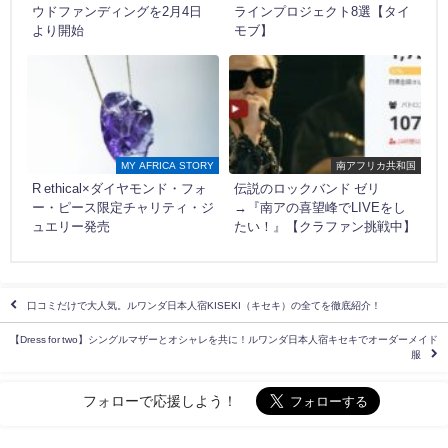
ウドファンディングを2月4日
ラインプロジェクト8選【タイ
より開始
モブ】
MY AFRICA STORY
南アフリカ共和国
R ethical×ダイヤモンド・フォ
伝説のロックバンド ゼリ
ー・ピース限定チャリティ・ジ
→『南アの喜望峰でLIVEをし
ュエリー発売
たい！』【クラファン挑戦中】
口コミだけで大人気。ルワンダ日本人宿KISEKI（キセキ）の全てを徹底紹介！
【Dress for two】シングルマザーとオシャレを共に！ルワンダ日本人宿キセキでオーダーメイド
服
フォローで応援しよう！