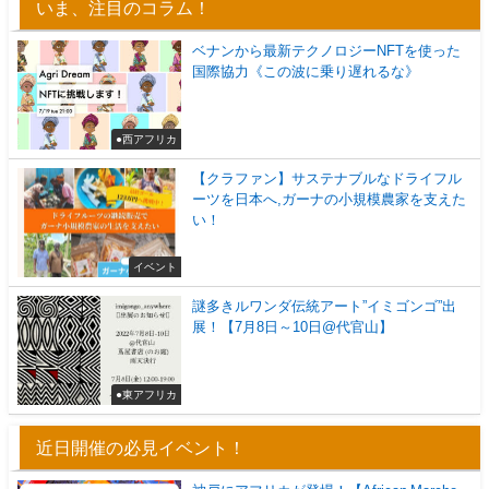
いま、注目のコラム！
ベナンから最新テクノロジーNFTを使った
国際協力《この波に乗り遅れるな》
●西アフリカ
【クラファン】サステナブルなドライフル
ーツを日本へ,ガーナの小規模農家を支えた
い！
イベント
謎多きルワンダ伝統アート”イミゴンゴ”出
展！【7月8日～10日@代官山】
●東アフリカ
近日開催の必見イベント！