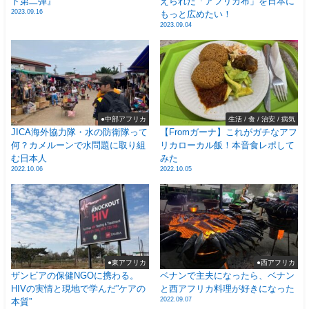
ト第二弾』
えられた「アフリカ布」を日本に
2023.09.16
もっと広めたい！
2023.09.04
●中部アフリカ
生活 / 食 / 治安 / 病気
JICA海外協力隊・水の防衛隊って
【Fromガーナ】これがガチなアフ
何？カメルーンで水問題に取り組
リカローカル飯！本音食レポして
む日本人
みた
2022.10.06
2022.10.05
●東アフリカ
●西アフリカ
ザンビアの保健NGOに携わる。
ベナンで主夫になったら、ベナン
HIVの実情と現地で学んだ”ケアの
と西アフリカ料理が好きになった
2022.09.07
本質”