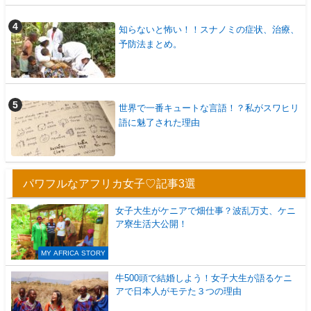
知らないと怖い！！スナノミの症状、治療、
予防法まとめ。
世界で一番キュートな言語！？私がスワヒリ
語に魅了された理由
パワフルなアフリカ女子♡記事3選
女子大生がケニアで畑仕事？波乱万丈、ケニ
ア寮生活大公開！
MY AFRICA STORY
牛500頭で結婚しよう！女子大生が語るケニ
アで日本人がモテた３つの理由