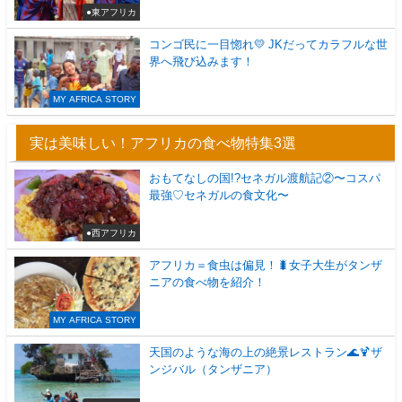
●東アフリカ
コンゴ民に一目惚れ💛 JKだってカラフルな世
界へ飛び込みます！
MY AFRICA STORY
実は美味しい！アフリカの食べ物特集3選
おもてなしの国!?セネガル渡航記②〜コスパ
最強♡セネガルの食文化〜
●西アフリカ
アフリカ＝食虫は偏見！🐛女子大生がタンザ
ニアの食べ物を紹介！
MY AFRICA STORY
天国のような海の上の絶景レストラン🌊🍹ザ
ンジバル（タンザニア）