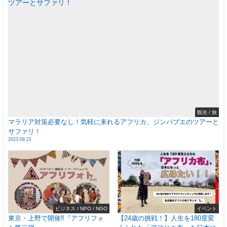
観光 / 旅
マラリア対策必要なし！気軽に来れるアフリカ、ジンバブエのツアーと
サファリ！
2023.09.21
ビジネス / NPO / NGO
イベント
東京・上野で開催‼️『アフリフォ
【24歳の挑戦！】人生を180度変