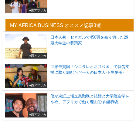
●東アフリカ
MY AFRICA BUSINESS オススメ記事3選
日本人初！セネガルで450羽を売り切った29
歳大学生の養鶏家
●西アフリカ
世界最貧国「シエラレオネ共和国」で就労支
援に取り組むただ一人の日本人-下里夢美-
●西アフリカ
僕が東証上場企業勤務と結婚と大学院進学を
やめ、アフリカで働く理由①-内藤獅友-
●西アフリカ