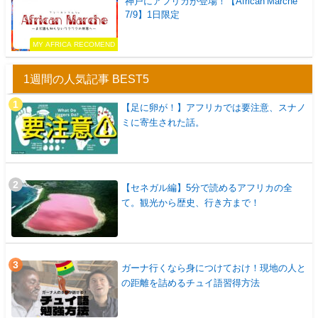
神戸にアフリカが登場！【African Marche
7/9】1日限定
MY AFRICA RECOMEND
1週間の人気記事 BEST5
【足に卵が！】アフリカでは要注意、スナノ
ミに寄生された話。
【セネガル編】5分で読めるアフリカの全
て。観光から歴史、行き方まで！
ガーナ行くなら身につけておけ！現地の人と
の距離を詰めるチュイ語習得方法