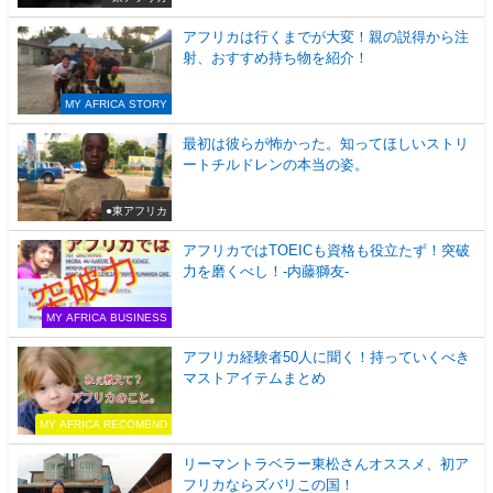
アフリカは行くまでが大変！親の説得から注
射、おすすめ持ち物を紹介！
MY AFRICA STORY
最初は彼らが怖かった。知ってほしいストリ
ートチルドレンの本当の姿。
●東アフリカ
アフリカではTOEICも資格も役立たず！突破
力を磨くべし！-内藤獅友-
MY AFRICA BUSINESS
アフリカ経験者50人に聞く！持っていくべき
マストアイテムまとめ
MY AFRICA RECOMEND
リーマントラベラー東松さんオススメ、初ア
フリカならズバリこの国！