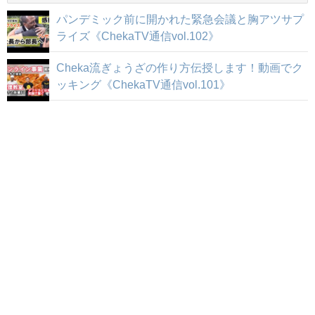
パンデミック前に開かれた緊急会議と胸アツサプ
ライズ《ChekaTV通信vol.102》
Cheka流ぎょうざの作り方伝授します！動画でク
ッキング《ChekaTV通信vol.101》