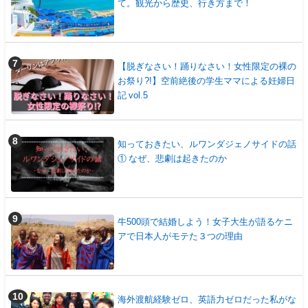
て。観光から歴史、行き方まで！
【脱ぎなさい！踊りなさい！女性限定の裸の
お祭り?!】空前絶後の学生ママによる妊婦日
記 vol.5
知っておきたい、ルワンダジェノサイドの話
① なぜ、悲劇は起きたのか
牛500頭で結婚しよう！女子大生が語るケニ
アで日本人がモテた３つの理由
海外渡航経験ゼロ、英語力ゼロだった私がな