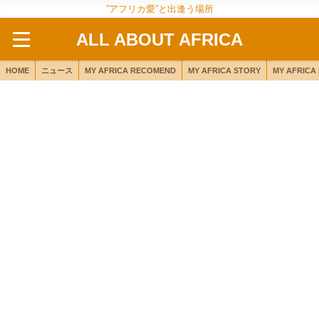
”アフリカ愛”と出逢う場所
ALL ABOUT AFRICA
HOME
ニュース
MY AFRICA RECOMEND
MY AFRICA STORY
MY AFRICA