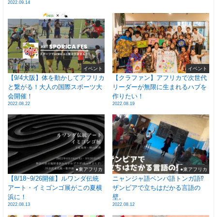
2022.09.14
イベント
イベント
【9/4大阪】体を動かしてアフリカ
【クラファン】アフリカで次世代
と繋がる！大人の国際スポーツ大
リーダーが無限に生まれるハブを
会開催！
作りたい！
2022.08.22
2022.08.19
●東アフリカ
●東アフリカ
【8/18~9/26開催】ルワンダ伝統
ニャンジャ語ベンバ語トンガ語⁉
アート・イミゴンゴ展がこの夏横
ザンビアで立ちはだかる言語の
浜に！
壁。
2022.08.13
2022.08.12