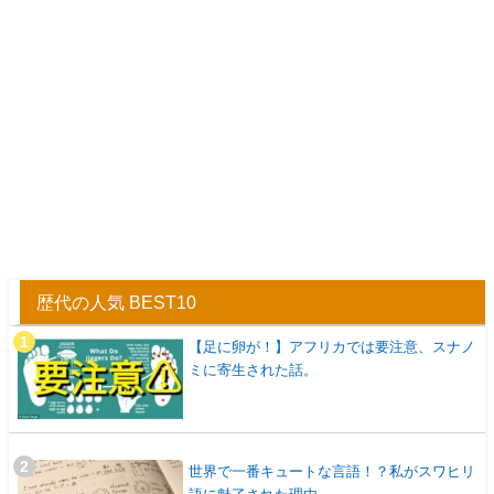
歴代の人気 BEST10
【足に卵が！】アフリカでは要注意、スナノ
ミに寄生された話。
世界で一番キュートな言語！？私がスワヒリ