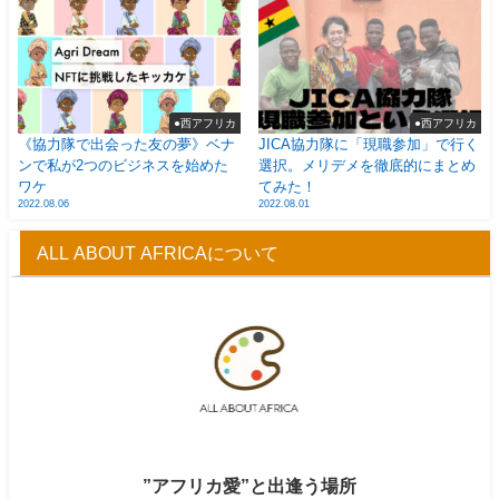
●西アフリカ
●西アフリカ
《協力隊で出会った友の夢》ベナ
JICA協力隊に「現職参加」で行く
ンで私が2つのビジネスを始めた
選択。メリデメを徹底的にまとめ
ワケ
てみた！
2022.08.06
2022.08.01
ALL ABOUT AFRICAについて
”アフリカ愛”と出逢う場所