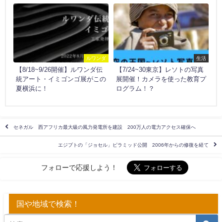
ルワンダ
生活
【8/18~9/26開催】ルワンダ伝
【7/24~30東京】レソトの写真
統アート・イミゴンゴ展がこの
展開催！カメラを使った教育プ
夏横浜に！
ログラム！？
セネガル 西アフリカ最大級の風力発電所を建設 200万人の電力アクセス確保へ
エジプトの「ジョセル」ピラミッド公開 2006年からの修復を経て
フォローで応援しよう！
国や地域で検索！