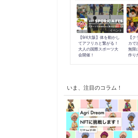
イベント
【9/4大阪】体を動かし
【ク
てアフリカと繋がる！
カで
大人の国際スポーツ大
無限
会開催！
作り
いま、注目のコラム！