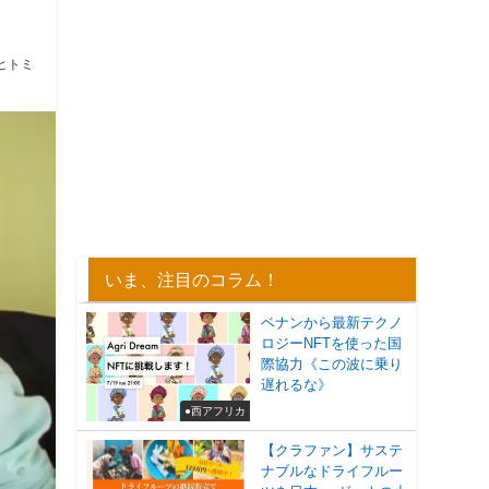
ヒトミ
いま、注目のコラム！
ベナンから最新テクノ
ロジーNFTを使った国
際協力《この波に乗り
遅れるな》
●西アフリカ
【クラファン】サステ
ナブルなドライフルー