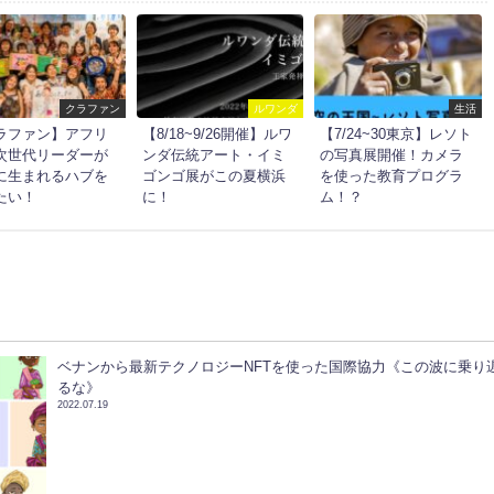
クラファン
ルワンダ
生活
ラファン】アフリ
【8/18~9/26開催】ルワ
【7/24~30東京】レソト
次世代リーダーが
ンダ伝統アート・イミ
の写真展開催！カメラ
に生まれるハブを
ゴンゴ展がこの夏横浜
を使った教育プログラ
たい！
に！
ム！？
ベナンから最新テクノロジーNFTを使った国際協力《この波に乗り
るな》
2022.07.19