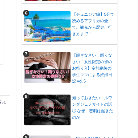
【チュニジア編】5分で
読めるアフリカの全
て。観光から歴史、行
き方まで！
【脱ぎなさい！踊りな
さい！女性限定の裸の
お祭り?!】空前絶後の
学生ママによる妊婦日
記 vol.5
知っておきたい、ルワ
遅れ
ンダジェノサイドの話
① なぜ、悲劇は起きた
のか