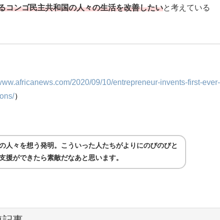
るコンゴ民主共和国の人々の生活を改善したい
と考えている
/www.africanews.com/2020/09/10/entrepreneur-invents-first-ever
ons/
）
の人々を想う発明。こういった人たちがよりにのびのびと
支援ができたら素敵だなあと思います。
連記事