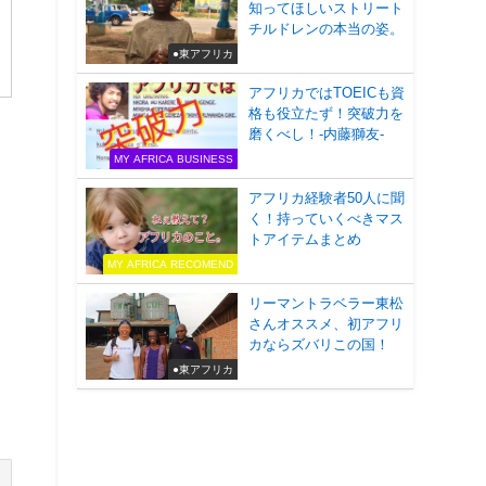
知ってほしいストリート
チルドレンの本当の姿。
●東アフリカ
アフリカではTOEICも資
格も役立たず！突破力を
磨くべし！-内藤獅友-
MY AFRICA BUSINESS
-
アフリカ経験者50人に聞
く！持っていくべきマス
トアイテムまとめ
MY AFRICA RECOMEND
リーマントラベラー東松
さんオススメ、初アフリ
カならズバリこの国！
●東アフリカ