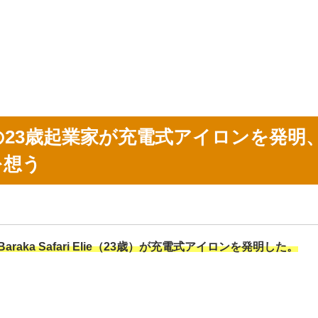
23歳起業家が充電式アイロンを発明
を想う
Baraka Safari Elie（23歳）が充電式アイロンを発明した。
。