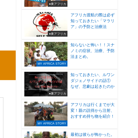
●東アフリカ
アフリカ渡航の際は必ず
知っておきたい「マラリ
ア」の予防と治療法
●東アフリカ
知らないと怖い！！スナ
ノミの症状、治療、予防
法まとめ。
、
MY AFRICA STORY
知っておきたい、ルワン
ダジェノサイドの話①
なぜ、悲劇は起きたのか
●東アフリカ
アフリカは行くまでが大
変！親の説得から注射、
おすすめ持ち物を紹介！
MY AFRICA STORY
最初は彼らが怖かった。