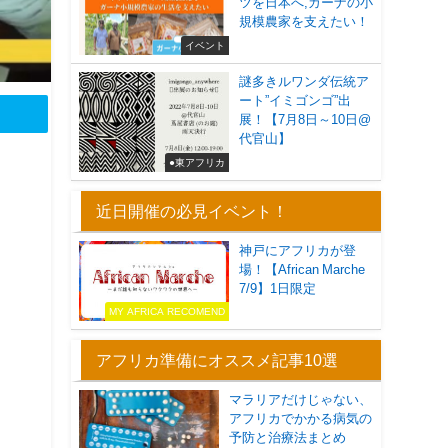
ツを日本へ,ガーナの小
規模農家を支えたい！
イベント
謎多きルワンダ伝統ア
ート”イミゴンゴ”出
展！【7月8日～10日@
代官山】
●東アフリカ
近日開催の必見イベント！
神戸にアフリカが登
場！【African Marche
7/9】1日限定
MY AFRICA RECOMEND
アフリカ準備にオススメ記事10選
マラリアだけじゃない、
アフリカでかかる病気の
予防と治療法まとめ