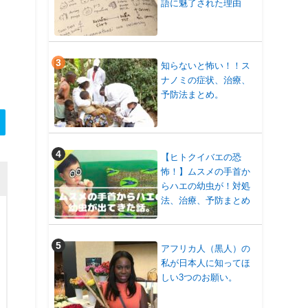
語に魅了された理由
知らないと怖い！！ス
ナノミの症状、治療、
予防法まとめ。
【ヒトクイバエの恐
怖！】ムスメの手首か
らハエの幼虫が！対処
法、治療、予防まとめ
アフリカ人（黒人）の
私が日本人に知ってほ
しい3つのお願い。