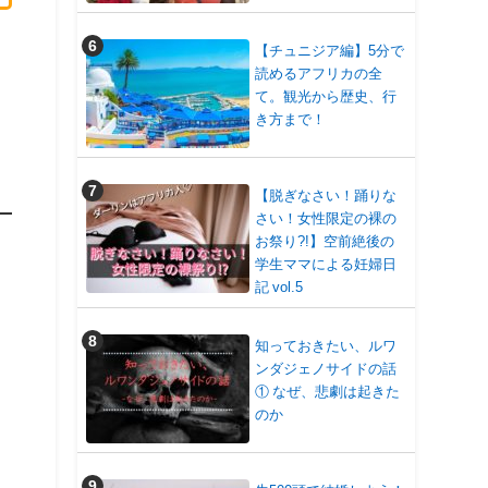
【チュニジア編】5分で
読めるアフリカの全
て。観光から歴史、行
き方まで！
【脱ぎなさい！踊りな
さい！女性限定の裸の
お祭り?!】空前絶後の
学生ママによる妊婦日
記 vol.5
知っておきたい、ルワ
ンダジェノサイドの話
① なぜ、悲劇は起きた
のか