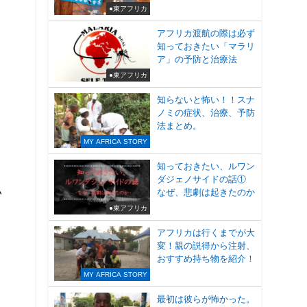
●東アフリカ
アフリカ渡航の際は必ず
知っておきたい「マラリ
ア」の予防と治療法
●東アフリカ
知らないと怖い！！スナ
ノミの症状、治療、予防
法まとめ。
MY AFRICA STORY
知っておきたい、ルワン
ダジェノサイドの話①
い
なぜ、悲劇は起きたのか
●東アフリカ
アフリカは行くまでが大
変！親の説得から注射、
おすすめ持ち物を紹介！
MY AFRICA STORY
最初は彼らが怖かった。