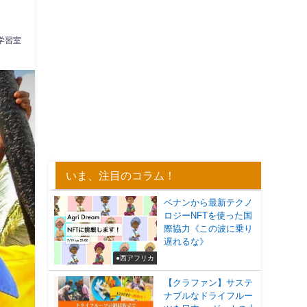
学習室
いま、注目のコラム！
ベナンから最新テクノ
ロジーNFTを使った国
際協力《この波に乗り
遅れるな》
●西アフリカ
【クラファン】サステ
ナブルなドライフルー