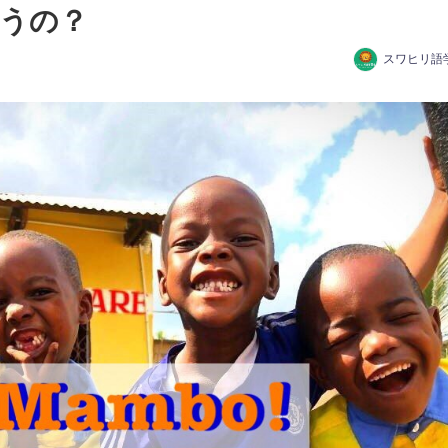
うの？
スワヒリ語