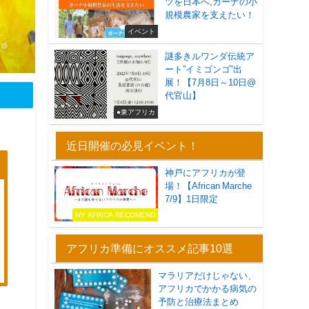
ツを日本へ,ガーナの小
規模農家を支えたい！
イベント
謎多きルワンダ伝統ア
ート”イミゴンゴ”出
展！【7月8日～10日@
代官山】
●東アフリカ
近日開催の必見イベント！
神戸にアフリカが登
場！【African Marche
7/9】1日限定
MY AFRICA RECOMEND
アフリカ準備にオススメ記事10選
マラリアだけじゃない、
アフリカでかかる病気の
予防と治療法まとめ