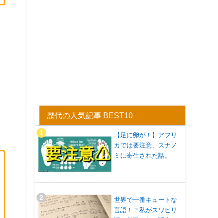
歴代の人気記事 BEST10
【足に卵が！】アフリ
カでは要注意、スナノ
ミに寄生された話。
世界で一番キュートな
言語！？私がスワヒリ