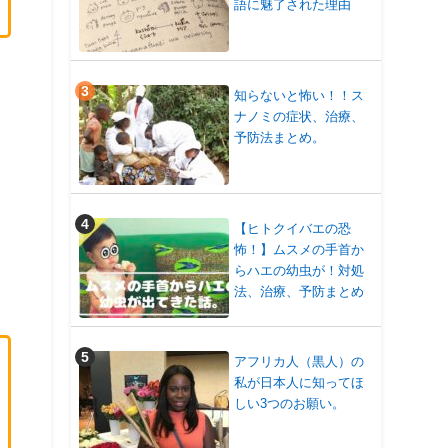
語に魅了された理由
知らないと怖い！！ス
ナノミの症状、治療、
予防法まとめ。
【ヒトクイバエの恐
怖！】ムスメの手首か
らハエの幼虫が！対処
法、治療、予防まとめ
アフリカ人（黒人）の
私が日本人に知ってほ
しい3つのお願い。