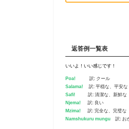
返答例一覧表
いいよ！いい感じです！
Poa!
訳: クール
Salama!
訳: 平穏な、平安な
Safi!
訳: 清潔な、新鮮な
Njema!
訳: 良い
Mzima!
訳: 完全な、完璧な
Namshukuru mungu
訳:
お