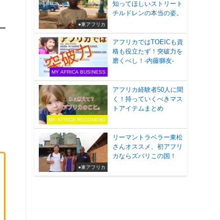
知ってほしいストリート
チルドレンの本当の姿。
●東アフリカ
アフリカではTOEICも資
格も役立たず！突破力を
磨くべし！-内藤獅友-
MY AFRICA BUSINESS
アフリカ経験者50人に聞
く！持っていくべきマス
トアイテムまとめ
MY AFRICA RECOMEND
リーマントラベラー東松
さんオススメ、初アフリ
カならズバリこの国！
●東アフリカ